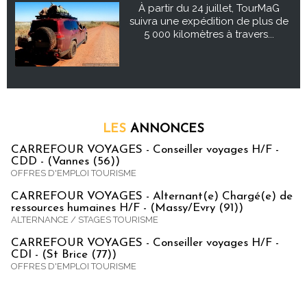
À partir du 24 juillet, TourMaG
suivra une expédition de plus de
5 000 kilomètres à travers...
LES
ANNONCES
CARREFOUR VOYAGES - Conseiller voyages H/F -
CDD - (Vannes (56))
OFFRES D'EMPLOI TOURISME
CARREFOUR VOYAGES - Alternant(e) Chargé(e) de
ressources humaines H/F - (Massy/Evry (91))
ALTERNANCE / STAGES TOURISME
CARREFOUR VOYAGES - Conseiller voyages H/F -
CDI - (St Brice (77))
OFFRES D'EMPLOI TOURISME