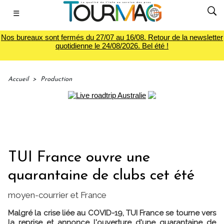
☰
Nos bureaux sont fermés du 27/07 au 16/08. Retour de la newsletter
quotidienne le 24/08/2026. Bel été !
Accueil
>
Production
TUI France ouvre une
quarantaine de clubs cet été
moyen-courrier et France
Malgré la crise liée au COVID-19, TUI France se tourne vers
la reprise et annonce l'ouverture d'une quarantaine de