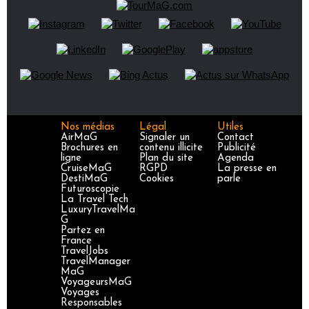
Nos médias
Légal
Utiles
AirMaG
Signaler un
Contact
Brochures en
contenu illicite
Publicité
ligne
Plan du site
Agenda
CruiseMaG
RGPD
La presse en
DestiMaG
Cookies
parle
Futuroscopie
La Travel Tech
LuxuryTravelMa
G
Partez en
France
TravelJobs
TravelManager
MaG
VoyageursMaG
Voyages
Responsables