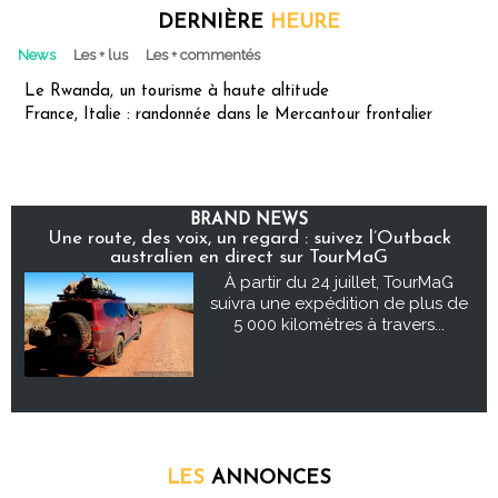
DERNIÈRE
HEURE
News
Les + lus
Les + commentés
Le Rwanda, un tourisme à haute altitude
France, Italie : randonnée dans le Mercantour frontalier
BRAND NEWS
Une route, des voix, un regard : suivez l’Outback
australien en direct sur TourMaG
À partir du 24 juillet, TourMaG
suivra une expédition de plus de
5 000 kilomètres à travers...
LES
ANNONCES