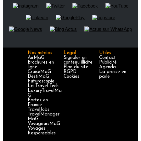
Nos médias
Légal
Utiles
AirMaG
Signaler un
Contact
Brochures en
contenu illicite
Publicité
ligne
Plan du site
Agenda
CruiseMaG
RGPD
La presse en
DestiMaG
Cookies
parle
Futuroscopie
La Travel Tech
LuxuryTravelMa
G
Partez en
France
TravelJobs
TravelManager
MaG
VoyageursMaG
Voyages
Responsables