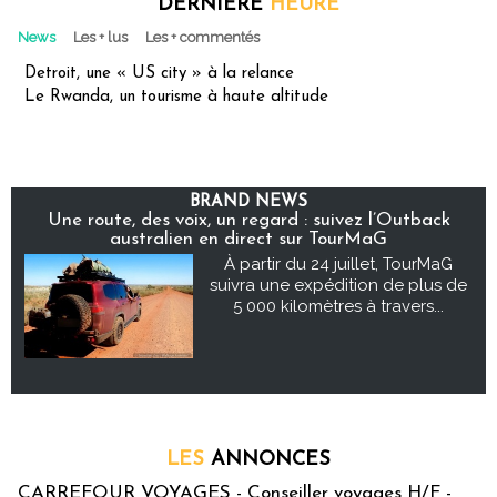
DERNIÈRE
HEURE
News
Les + lus
Les + commentés
Detroit, une « US city » à la relance
Le Rwanda, un tourisme à haute altitude
BRAND NEWS
Une route, des voix, un regard : suivez l’Outback
australien en direct sur TourMaG
À partir du 24 juillet, TourMaG
suivra une expédition de plus de
5 000 kilomètres à travers...
LES
ANNONCES
CARREFOUR VOYAGES - Conseiller voyages H/F -