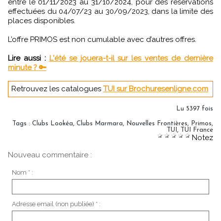
entre le 01/11/2023 au 31/10/2024, pour des réservations
effectuées du 04/07/23 au 30/09/2023, dans la limite des
places disponibles.
L’offre PRIMOS est non cumulable avec d’autres offres.
Lire aussi :
L'été se jouera-t-il sur les ventes de dernière
minute ? 🔑
Retrouvez les catalogues
TUI sur Brochuresenligne.com
Lu 5397 fois
Tags
:
Clubs Lookéa
,
Clubs Marmara
,
Nouvelles Frontières
,
Primos
,
TUI
,
TUI France
Notez
Nouveau commentaire :
Nom * :
Adresse email (non publiée) * :