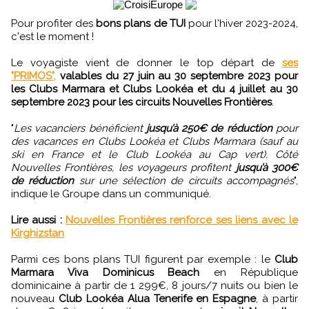
Pour profiter des
bons plans de TUI
pour l'hiver 2023-2024,
c'est le moment !
Le voyagiste vient de donner le top départ de
ses
"PRIMOS",
valables du 27 juin au 30 septembre 2023 pour
les Clubs Marmara et Clubs Lookéa et du 4 juillet au 30
septembre 2023 pour les circuits Nouvelles Frontières
.
"
Les vacanciers bénéficient
jusqu’à 250€ de réduction
pour
des vacances en Clubs Lookéa et Clubs Marmara (sauf au
ski en France et le Club Lookéa au Cap vert). Côté
Nouvelles Frontières, les voyageurs profitent
jusqu’à 300€
de réduction
sur une sélection de circuits accompagnés
",
indique le Groupe dans un communiqué.
Lire aussi :
Nouvelles Frontières renforce ses liens avec le
Kirghizstan
Parmi ces bons plans TUI figurent par exemple : le
Club
Marmara Viva Dominicus Beach
en République
dominicaine à partir de 1 299€, 8 jours/7 nuits ou bien le
nouveau
Club Lookéa Alua Tenerife en Espagne
, à partir