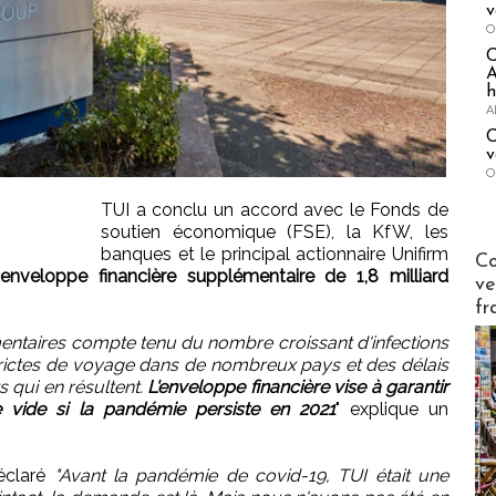
v
O
A
h
A
C
v
O
TUI a conclu un accord avec le Fonds de
soutien économique (FSE), la KfW, les
banques et le principal actionnaire Unifirm
Publi-n
Co
enveloppe financière supplémentaire de 1,8 milliard
ve
fr
ntaires compte tenu du nombre croissant d'infections
strictes de voyage dans de nombreux pays et des délais
s qui en résultent.
L'enveloppe financière vise à garantir
e vide si la pandémie persiste en 2021
" explique un
éclaré
"Avant la pandémie de covid-19, TUI était une