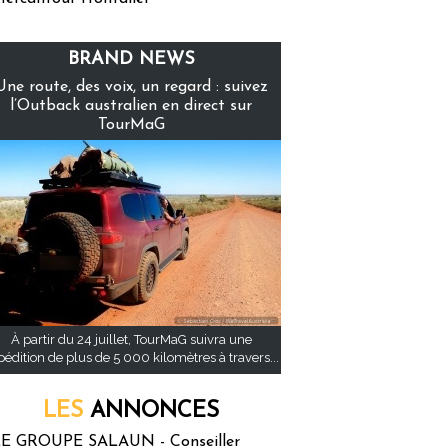
BRAND NEWS
Une route, des voix, un regard : suivez
l’Outback australien en direct sur
TourMaG
À partir du 24 juillet, TourMaG suivra une
pédition de plus de 5 000 kilomètres à travers...
LES
ANNONCES
E GROUPE SALAUN - Conseiller