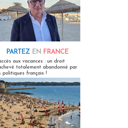
PARTEZ
EN
FRANCE
 en France
accès aux vacances : un droit
achevé totalement abandonné par
s politiques français !