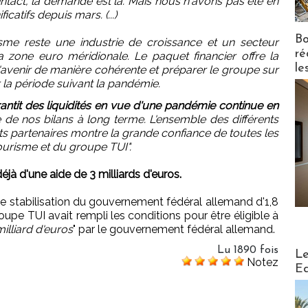
 intact, la demande est là. Mais nous n'avons pas été en
atifs depuis mars. (...)
Bo
sme reste une industrie de croissance et un secteur
ré
la zone euro méridionale. Le paquet financier offre la
le
'avenir de manière cohérente et préparer le groupe sur
r la période suivant la pandémie.
antit des liquidités en vue d'une pandémie continue en
e de nos bilans à long terme. L'ensemble des différents
s partenaires montre la grande confiance de toutes les
tourisme et du groupe TUI".
jà d'une aide de 3 milliards d'euros.
de stabilisation du gouvernement fédéral allemand d'1,8
roupe TUI avait rempli les conditions pour être éligible à
milliard d'euros
" par le gouvernement fédéral allemand.
Distribu
Lu 1890 fois
Le
Notez
Ed