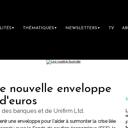
LITÉS
THÉMATIQUES
NEWSLETTERS
TV
A
▼
▼
▼
ne nouvelle enveloppe
 d'euros
 des banques et de Unifirm Ltd.
L
a
enir une enveloppe pour l'aider à surmonter la crise liée
F
M