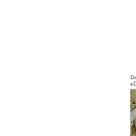
AirMa
Dr
e