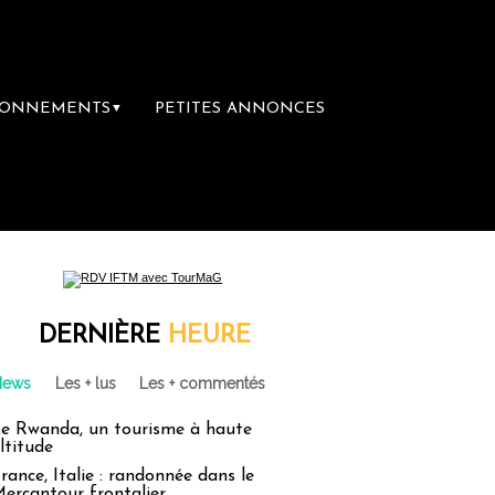
BONNEMENTS
PETITES ANNONCES
▼
DERNIÈRE
HEURE
News
Les + lus
Les + commentés
e Rwanda, un tourisme à haute
ltitude
rance, Italie : randonnée dans le
ercantour frontalier