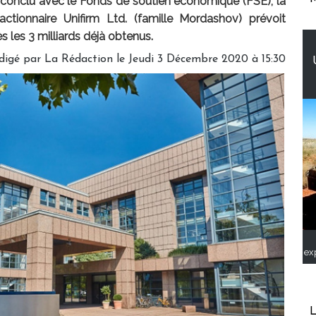
 conclu avec le Fonds de soutien économique (FSE), la
ctionnaire Unifirm Ltd. (famille Mordashov) prévoit
rès les 3 milliards déjà obtenus.
digé par
La Rédaction
le Jeudi 3 Décembre 2020 à 15:30
ex
L