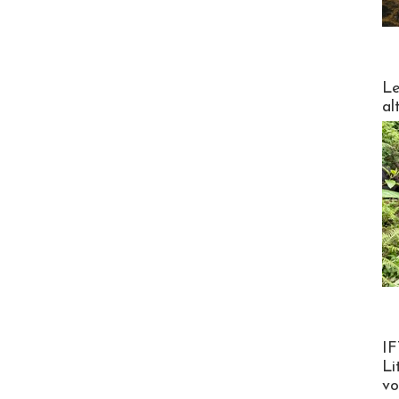
DESTI
Le
al
Product
IF
Li
v