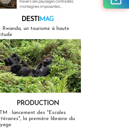
travers ses paysages contrastés,
montagnes imposantes,...
DESTI
MAG
MAG
 Rwanda, un tourisme à haute
titude
PRODUCTION
ion
TM : lancement des "Escales
ttéraires", la première librairie du
oyage