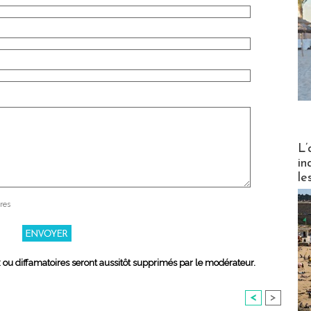
Partez
L’
in
le
res
x ou diffamatoires seront aussitôt supprimés par le modérateur.
<
>