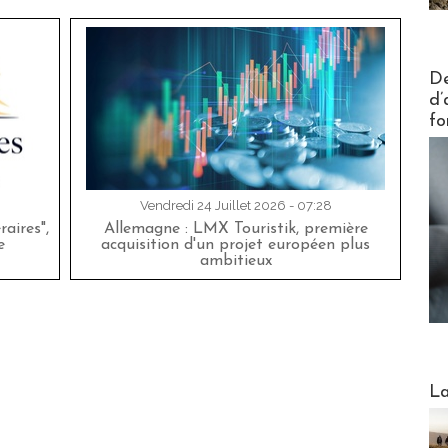
Actus V
De
d’
fo
Vendredi 24 Juillet 2026 - 07:28
aires",
Allemagne : LMX Touristik, première
e
acquisition d'un projet européen plus
ambitieux
Webinai
La