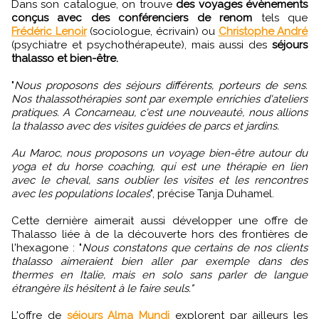
Dans son catalogue, on trouve
des voyages évènements
conçus avec des conférenciers de renom
tels que
Frédéric Lenoir
(sociologue, écrivain) ou
Christophe André
(psychiatre et psychothérapeute), mais aussi des
séjours
thalasso et bien-être.
"
Nous proposons des séjours différents, porteurs de sens.
Nos thalassothérapies sont par exemple enrichies d'ateliers
pratiques. A Concarneau, c'est une nouveauté, nous allions
la thalasso avec des visites guidées de parcs et jardins.
Au Maroc, nous proposons un voyage bien-être autour du
yoga et du horse coaching, qui est une thérapie en lien
avec le cheval, sans oublier les visites et les rencontres
avec les populations locales
", précise Tanja Duhamel.
Cette dernière aimerait aussi développer une offre de
Thalasso liée à de la découverte hors des frontières de
l'hexagone : "
Nous constatons que certains de nos clients
thalasso aimeraient bien aller par exemple dans des
thermes en Italie, mais en solo sans parler de langue
étrangère ils hésitent à le faire seuls."
L'offre de
séjours Alma Mundi
explorent par ailleurs les