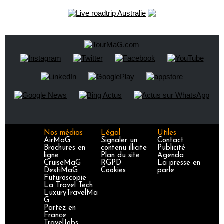
Nos médias
Légal
Utiles
AirMaG
Signaler un
Contact
Brochures en
contenu illicite
Publicité
ligne
Plan du site
Agenda
CruiseMaG
RGPD
La presse en
DestiMaG
Cookies
parle
Futuroscopie
La Travel Tech
LuxuryTravelMa
G
Partez en
France
TravelJobs