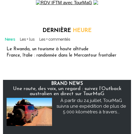
DERNIÈRE
HEURE
News
Les + lus
Les + commentés
Le Rwanda, un tourisme à haute altitude
France, Italie : randonnée dans le Mercantour frontalier
BRAND NEWS
Une route, des voix, un regard : suivez l’Outback
australien en direct sur TourMaG
À partir du 24 juillet, TourMaG
suivra une expédition de plus de
5 000 kilomètres à travers...