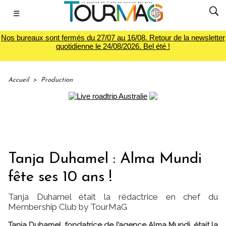
☰
Nos bureaux sont fermés du 27/07 au 16/08. Retour de la newsletter
quotidienne le 24/08/2026. Bel été !
Accueil
>
Production
Tanja Duhamel : Alma Mundi
fête ses 10 ans !
Tanja Duhamel était la rédactrice en chef du
Membership Club by TourMaG
Tanja Duhamel, fondatrice de l’agence Alma Mundi, était la