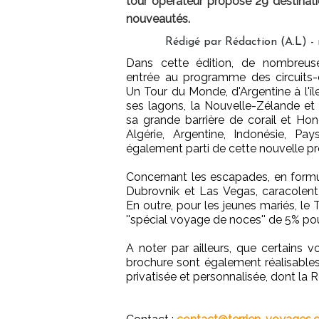
tour opérateur propose 29 destinat
nouveautés.
Rédigé par Rédaction (A.L) -
Dans cette édition, de nombreus
entrée au programme des circuits
Un Tour du Monde, d'Argentine à l'île
ses lagons, la Nouvelle-Zélande et s
sa grande barrière de corail et Ho
Algérie, Argentine, Indonésie, Pa
également parti de cette nouvelle pr
Concernant les escapades, en formul
Dubrovnik et Las Vegas, caracolent
En outre, pour les jeunes mariés, l
''spécial voyage de noces'' de 5% p
A noter par ailleurs, que certains 
brochure sont également réalisables 
privatisée et personnalisée, dont la R