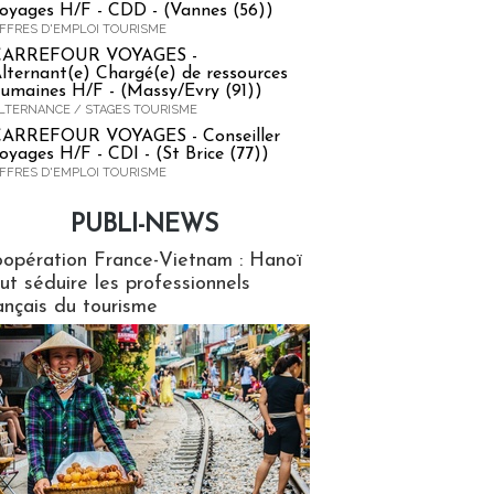
oyages H/F - CDD - (Vannes (56))
FFRES D'EMPLOI TOURISME
CARREFOUR VOYAGES -
lternant(e) Chargé(e) de ressources
umaines H/F - (Massy/Evry (91))
LTERNANCE / STAGES TOURISME
ARREFOUR VOYAGES - Conseiller
oyages H/F - CDI - (St Brice (77))
FFRES D'EMPLOI TOURISME
PUBLI-NEWS
ews
opération France-Vietnam : Hanoï
ut séduire les professionnels
ançais du tourisme