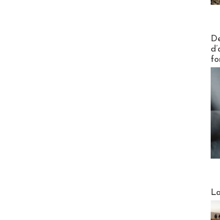
Actus V
De
d’
fo
Webinai
La