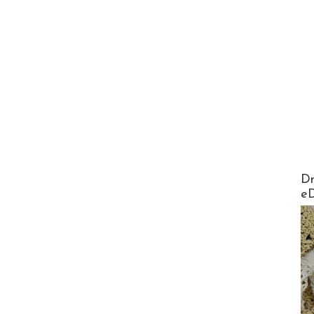
AirMa
Dr
e