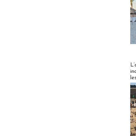
Partez
L’
in
le