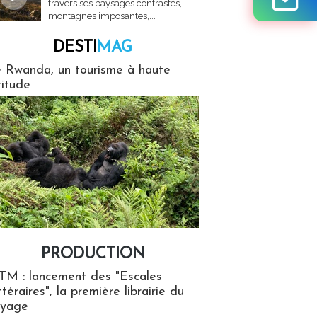
travers ses paysages contrastés,
montagnes imposantes,...
DESTI
MAG
MAG
 Rwanda, un tourisme à haute
titude
PRODUCTION
ion
TM : lancement des "Escales
ttéraires", la première librairie du
oyage