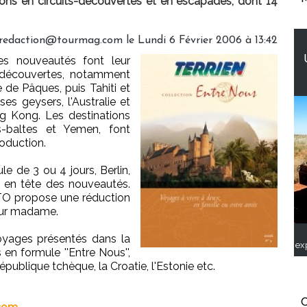
ions en circuits-découvertes et en escapades, dont 14
 redaction@tourmag.com le Lundi 6 Février 2006 à 13:42
es nouveautés font leur
-découvertes, notamment
 de Pâques, puis Tahiti et
es geysers, l'Australie et
ng Kong. Les destinations
ys-baltes et Yemen, font
oduction.
e de 3 ou 4 jours, Berlin,
 en tête des nouveautés.
e TO propose une réduction
our madame.
voyages présentés dans la
ex
en formule ''Entre Nous'',
épublique tchèque, la Croatie, l'Estonie etc.
C