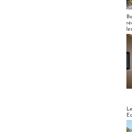
Bo
ré
le
Distribu
Le
Ed