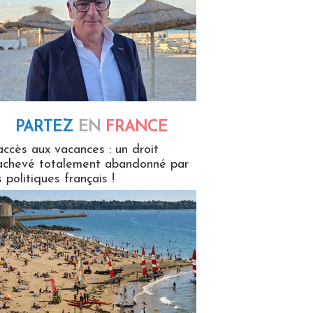
PARTEZ
EN
FRANCE
 en France
accès aux vacances : un droit
achevé totalement abandonné par
s politiques français !