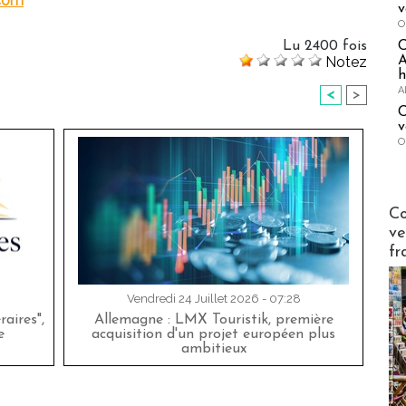
.com
v
O
Lu 2400 fois
A
Notez
h
A
<
>
C
v
O
Publi-n
Co
ve
fr
Vendredi 24 Juillet 2026 - 07:28
aires",
Allemagne : LMX Touristik, première
e
acquisition d'un projet européen plus
ambitieux