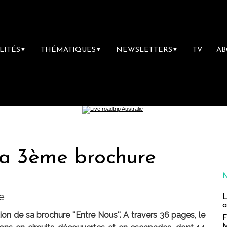
LITÉS
THÉMATIQUES
NEWSLETTERS
TV
A
▼
▼
▼
sa 3ème brochure
e
L
a
ition de sa brochure ''Entre Nous''. A travers 36 pages, le
F
M