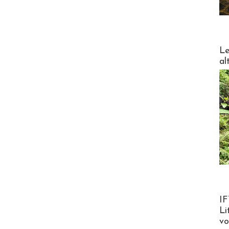
DESTI
Le
al
Product
IF
Li
v