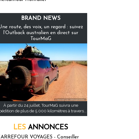
BRAND NEWS
Une route, des voix, un regard : suivez
l’Outback australien en direct sur
TourMaG
À partir du 24 juillet, TourMaG suivra une
pédition de plus de 5 000 kilomètres à travers...
LES
ANNONCES
ARREFOUR VOYAGES - Conseiller