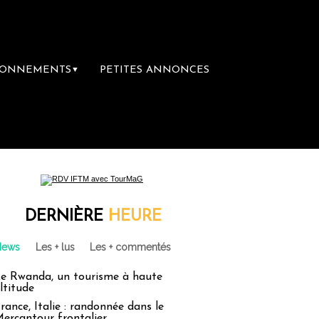
BONNEMENTS
PETITES ANNONCES
▼
DERNIÈRE
HEURE
News
Les + lus
Les + commentés
e Rwanda, un tourisme à haute
ltitude
rance, Italie : randonnée dans le
ercantour frontalier