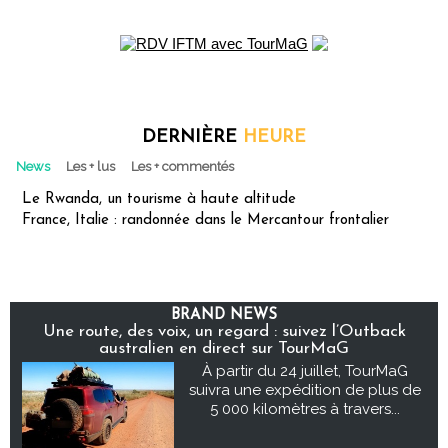
DERNIÈRE
HEURE
News
Les + lus
Les + commentés
Le Rwanda, un tourisme à haute altitude
France, Italie : randonnée dans le Mercantour frontalier
BRAND NEWS
Une route, des voix, un regard : suivez l’Outback
australien en direct sur TourMaG
À partir du 24 juillet, TourMaG
suivra une expédition de plus de
5 000 kilomètres à travers...