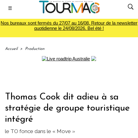
☰
Nos bureaux sont fermés du 27/07 au 16/08. Retour de la newsletter
quotidienne le 24/08/2026. Bel été !
Accueil
>
Production
Thomas Cook dit adieu à sa
stratégie de groupe touristique
intégré
le TO fonce dans le « Move »