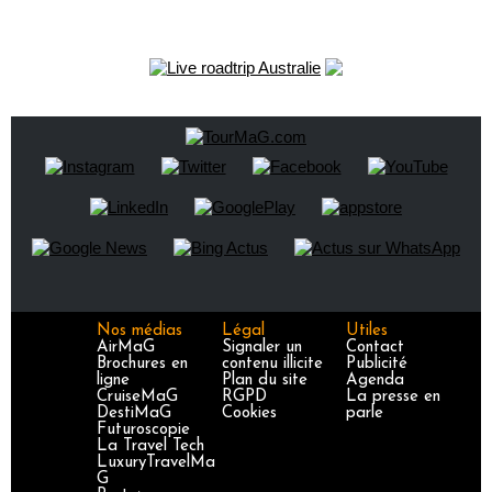
Nos médias
Légal
Utiles
AirMaG
Signaler un
Contact
Brochures en
contenu illicite
Publicité
ligne
Plan du site
Agenda
CruiseMaG
RGPD
La presse en
DestiMaG
Cookies
parle
Futuroscopie
La Travel Tech
LuxuryTravelMa
G