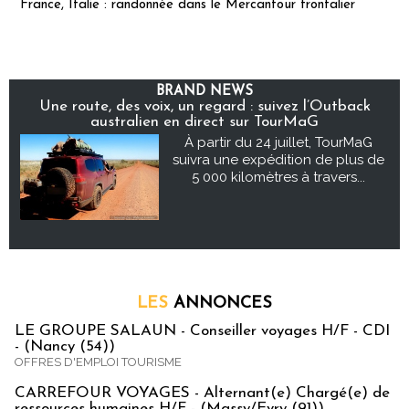
France, Italie : randonnée dans le Mercantour frontalier
BRAND NEWS
Une route, des voix, un regard : suivez l’Outback
australien en direct sur TourMaG
À partir du 24 juillet, TourMaG
suivra une expédition de plus de
5 000 kilomètres à travers...
LES
ANNONCES
LE GROUPE SALAUN - Conseiller voyages H/F - CDI
- (Nancy (54))
OFFRES D'EMPLOI TOURISME
CARREFOUR VOYAGES - Alternant(e) Chargé(e) de
ressources humaines H/F - (Massy/Evry (91))