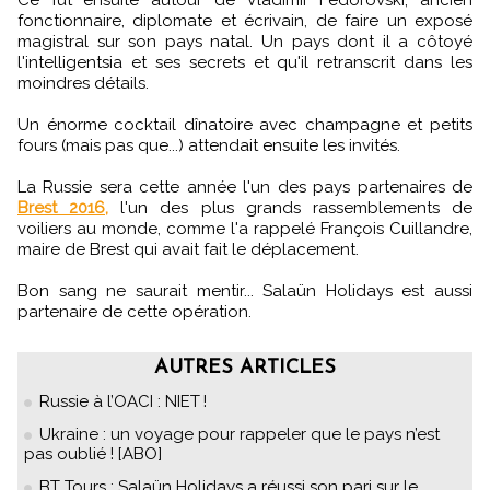
Ce fut ensuite autour de Vladimir Fédorovski, ancien
fonctionnaire, diplomate et écrivain, de faire un exposé
magistral sur son pays natal. Un pays dont il a côtoyé
l'intelligentsia et ses secrets et qu'il retranscrit dans les
moindres détails.
Un énorme cocktail dînatoire avec champagne et petits
fours (mais pas que...) attendait ensuite les invités.
La Russie sera cette année l'un des pays partenaires de
Brest 2016,
l'un des plus grands rassemblements de
voiliers au monde, comme l'a rappelé François Cuillandre,
maire de Brest qui avait fait le déplacement.
Bon sang ne saurait mentir... Salaün Holidays est aussi
partenaire de cette opération.
AUTRES ARTICLES
Russie à l’OACI : NIET !
Ukraine : un voyage pour rappeler que le pays n’est
pas oublié ! [ABO]
BT Tours : Salaün Holidays a réussi son pari sur le