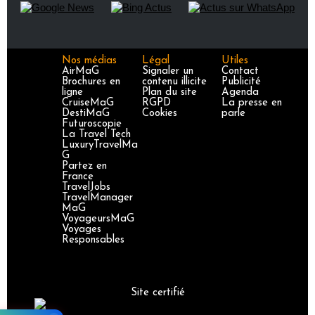
Nos médias
Légal
Utiles
AirMaG
Signaler un
Contact
Brochures en
contenu illicite
Publicité
ligne
Plan du site
Agenda
CruiseMaG
RGPD
La presse en
DestiMaG
Cookies
parle
Futuroscopie
La Travel Tech
LuxuryTravelMa
G
Partez en
France
TravelJobs
TravelManager
MaG
VoyageursMaG
Voyages
Responsables
Site certifié