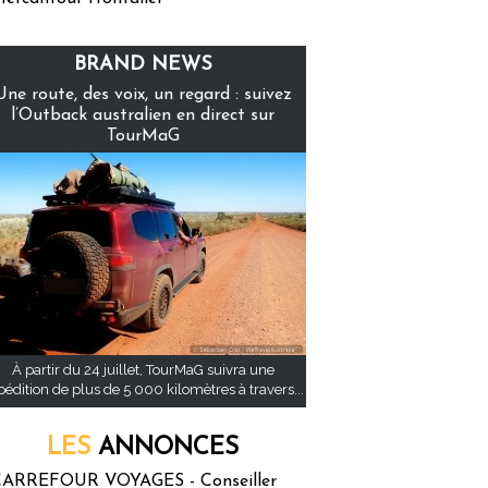
BRAND NEWS
Une route, des voix, un regard : suivez
l’Outback australien en direct sur
TourMaG
À partir du 24 juillet, TourMaG suivra une
pédition de plus de 5 000 kilomètres à travers...
LES
ANNONCES
ARREFOUR VOYAGES - Conseiller