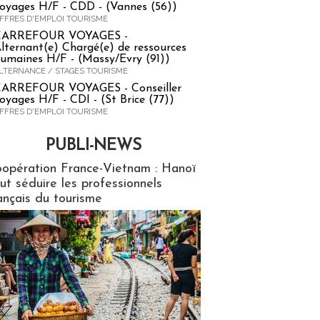
oyages H/F - CDD - (Vannes (56))
FFRES D'EMPLOI TOURISME
CARREFOUR VOYAGES -
lternant(e) Chargé(e) de ressources
umaines H/F - (Massy/Evry (91))
LTERNANCE / STAGES TOURISME
ARREFOUR VOYAGES - Conseiller
oyages H/F - CDI - (St Brice (77))
FFRES D'EMPLOI TOURISME
PUBLI-NEWS
ews
opération France-Vietnam : Hanoï
ut séduire les professionnels
ançais du tourisme