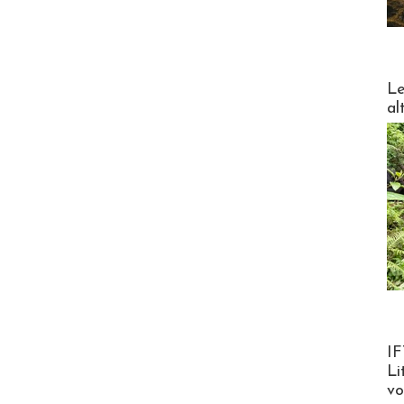
DESTI
Le
al
Product
IF
Li
v