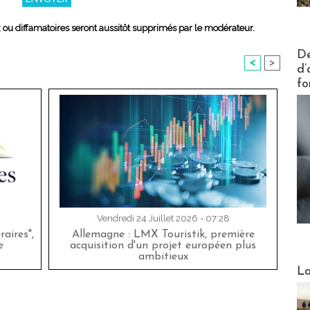
x ou diffamatoires seront aussitôt supprimés par le modérateur.
Actus V
De
<
>
d’
fo
Vendredi 24 Juillet 2026 - 07:28
aires",
Allemagne : LMX Touristik, première
e
acquisition d'un projet européen plus
ambitieux
Webinai
La