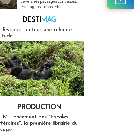
travers ses paysages contrastés,
montagnes imposantes,...
DESTI
MAG
MAG
 Rwanda, un tourisme à haute
titude
PRODUCTION
ion
TM : lancement des "Escales
ttéraires", la première librairie du
oyage