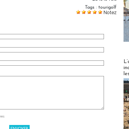
Tags
:
tourigolf
Notez
Partez
L’
in
le
res