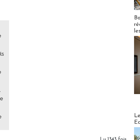
Bo
ré
le
e
ls
e
.
re
Distribu
Le
e
Ed
Lu 1343 fois