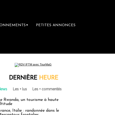
BONNEMENTS
PETITES ANNONCES
▼
DERNIÈRE
HEURE
News
Les + lus
Les + commentés
e Rwanda, un tourisme à haute
ltitude
rance, Italie : randonnée dans le
ercantour frontalier