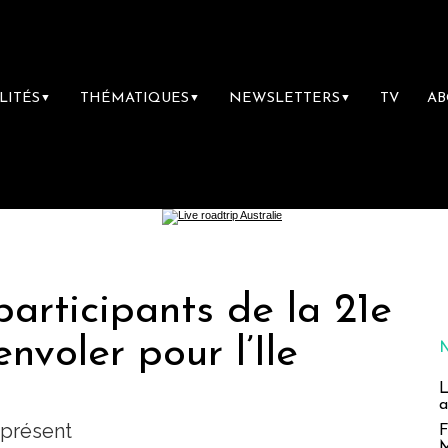
LITÉS
THÉMATIQUES
NEWSLETTERS
TV
A
▼
▼
▼
 participants de la 21e
envoler pour l’Ile
L
a
 présent
F
M