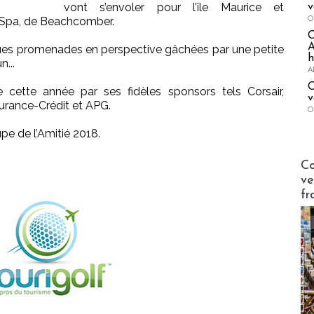
vont s’envoler pour l’île Maurice et
v
O
& Spa, de Beachcomber.
A
ues promenades en perspective gâchées par une petite
h
...
A
C
cette année par ses fidèles sponsors tels Corsair,
v
rance-Crédit et APG.
O
upe de l’Amitié 2018.
Publi-n
Co
ve
fr