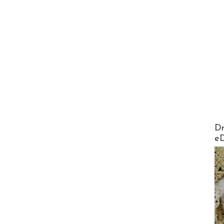
AirMa
Dr
e