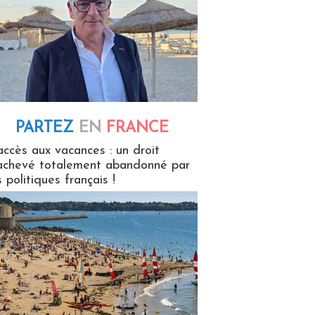
PARTEZ
EN
FRANCE
 en France
accès aux vacances : un droit
achevé totalement abandonné par
s politiques français !