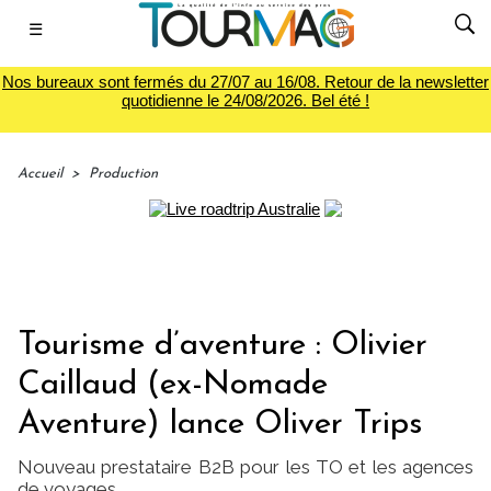
☰
Nos bureaux sont fermés du 27/07 au 16/08. Retour de la newsletter
quotidienne le 24/08/2026. Bel été !
Accueil
>
Production
Tourisme d’aventure : Olivier
Caillaud (ex-Nomade
Aventure) lance Oliver Trips
Nouveau prestataire B2B pour les TO et les agences
de voyages