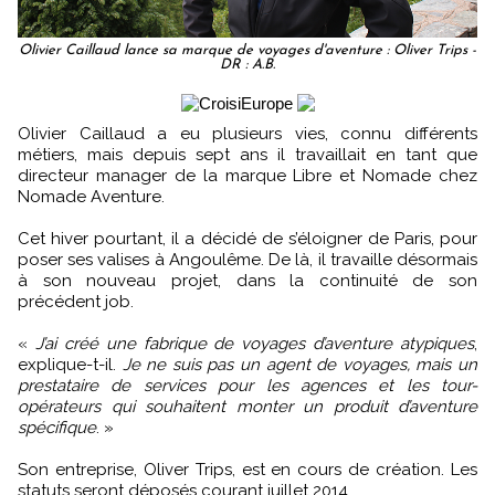
Olivier Caillaud lance sa marque de voyages d'aventure : Oliver Trips -
DR : A.B.
Olivier Caillaud a eu plusieurs vies, connu différents
métiers, mais depuis sept ans il travaillait en tant que
directeur manager de la marque Libre et Nomade chez
Nomade Aventure.
Cet hiver pourtant, il a décidé de s’éloigner de Paris, pour
poser ses valises à Angoulême. De là, il travaille désormais
à son nouveau projet, dans la continuité de son
précédent job.
«
J’ai créé une fabrique de voyages d’aventure atypiques
,
explique-t-il.
Je ne suis pas un agent de voyages, mais un
prestataire de services pour les agences et les tour-
opérateurs qui souhaitent monter un produit d’aventure
spécifique
. »
Son entreprise, Oliver Trips, est en cours de création. Les
statuts seront déposés courant juillet 2014.