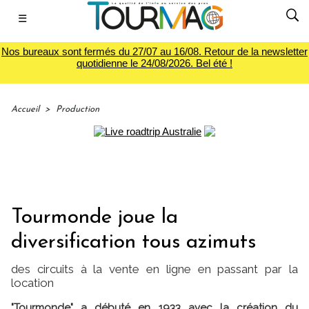
☰
Nos bureaux sont fermés du 27/07 au 16/08. Retour de la newsletter
quotidienne le 24/08/2026. Bel été !
Accueil
>
Production
Tourmonde joue la
diversification tous azimuts
des circuits à la vente en ligne en passant par la
location
"Tourmonde" a débuté en 1933 avec la création du