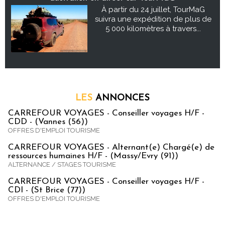
À partir du 24 juillet, TourMaG
suivra une expédition de plus de
5 000 kilomètres à travers...
LES
ANNONCES
CARREFOUR VOYAGES - Conseiller voyages H/F -
CDD - (Vannes (56))
OFFRES D'EMPLOI TOURISME
CARREFOUR VOYAGES - Alternant(e) Chargé(e) de
ressources humaines H/F - (Massy/Evry (91))
ALTERNANCE / STAGES TOURISME
CARREFOUR VOYAGES - Conseiller voyages H/F -
CDI - (St Brice (77))
OFFRES D'EMPLOI TOURISME