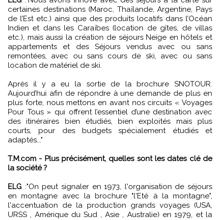
ELG
:"Nous avons innové avec des séjours à la carte sur
certaines destinations (Maroc, Thaïlande, Argentine, Pays
de l’Est etc.) ainsi que des produits locatifs dans l’Océan
Indien et dans les Caraïbes (location de gîtes, de villas
etc.), mais aussi la création de séjours Neige en hôtels et
appartements et des Séjours vendus avec ou sans
remontées, avec ou sans cours de ski, avec ou sans
location de matériel de ski.
Après il y a eu la sortie de la brochure SNOTOUR.
Aujourd’hui afin de répondre à une demande de plus en
plus forte, nous mettons en avant nos circuits « Voyages
Pour Tous » qui offrent l’essentiel d’une destination avec
des itinéraires bien étudiés, bien exploités mais plus
courts, pour des budgets spécialement étudiés et
adaptés..."
T.M.com - Plus précisément, quelles sont les dates clé de
la société ?
ELG
:"On peut signaler en 1973, l'organisation de séjours
en montagne avec la brochure "l'Eté à la montagne",
l'accentuation de la production grands voyages (USA,
URSS , Amérique du Sud , Asie , Australie) en 1979, et la