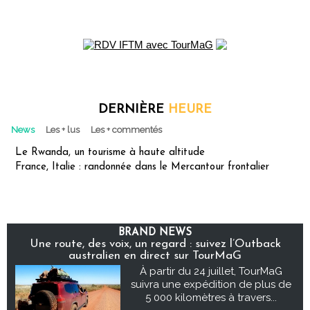
DERNIÈRE
HEURE
News
Les + lus
Les + commentés
Le Rwanda, un tourisme à haute altitude
France, Italie : randonnée dans le Mercantour frontalier
BRAND NEWS
Une route, des voix, un regard : suivez l’Outback
australien en direct sur TourMaG
À partir du 24 juillet, TourMaG
suivra une expédition de plus de
5 000 kilomètres à travers...