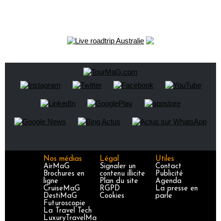
Nos médias
Légal
Utiles
AirMaG
Signaler un
Contact
Brochures en
contenu illicite
Publicité
ligne
Plan du site
Agenda
CruiseMaG
RGPD
La presse en
DestiMaG
Cookies
parle
Futuroscopie
La Travel Tech
LuxuryTravelMa