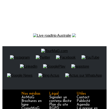
Nos médias
Légal
Utiles
AirMaG
Signaler un
Contact
Brochures en
contenu illicite
Publicité
ligne
Plan du site
Agenda
CruiseMaG
RGPD
La presse en