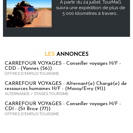
À partir du 24 juillet, TourMaG
suivra une expédition de plus de
5 000 kilomètres à travers...
LES
ANNONCES
CARREFOUR VOYAGES - Conseiller voyages H/F -
CDD - (Vannes (56))
OFFRES D'EMPLOI TOURISME
CARREFOUR VOYAGES - Alternant(e) Chargé(e) de
ressources humaines H/F - (Massy/Evry (91))
ALTERNANCE / STAGES TOURISME
CARREFOUR VOYAGES - Conseiller voyages H/F -
CDI - (St Brice (77))
OFFRES D'EMPLOI TOURISME