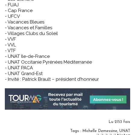
- FUAJ
- Cap France
- UFCV
- Vacances Bleues
- Vacances et Familles
- Villages Clubs du Soleil
- VVF
- VVL
- VTF
- UNAT Ile-de-France
- UNAT Occitanie Pyrénées Méditerranée
- UNAT PACA
- UNAT Grand-Est
- Invité : Patrick Brault – président d’honneur
Lu 2153 fois
Tags
:
Michelle Demessine
,
UNAT