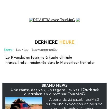
DERNIÈRE
HEURE
News
Les + lus
Les + commentés
Le Rwanda, un tourisme à haute altitude
France, Italie : randonnée dans le Mercantour frontalier
BRAND NEWS
Une route, des voix, un regard : suivez l’Outback
australien en direct sur TourMaG
À partir du 24 juillet, TourMaG
suivra une expédition de plus de
5 000 kilomètres à travers...