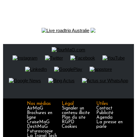
Nos médias
Légal
Utiles
AirMaG
Signaler un
Contact
Brochures en
contenu illicite
Publicité
ligne
Plan du site
Agenda
CruiseMaG
RGPD
La presse en
DestiMaG
Cookies
parle
Futuroscopie
La Travel Tech