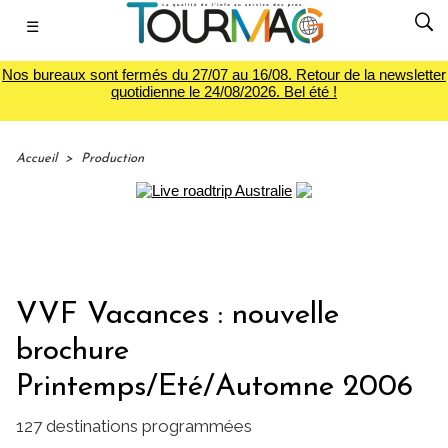
☰
Nos bureaux sont fermés du 27/07 au 16/08. Retour de la newsletter
quotidienne le 24/08/2026. Bel été !
Accueil
>
Production
VVF Vacances : nouvelle
brochure
Printemps/Eté/Automne 2006
127 destinations programmées