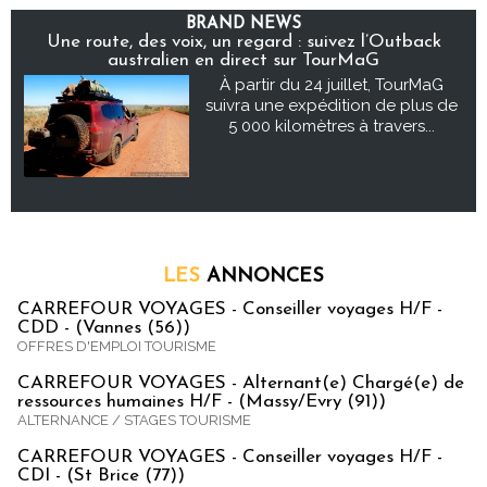
BRAND NEWS
Une route, des voix, un regard : suivez l’Outback
australien en direct sur TourMaG
À partir du 24 juillet, TourMaG
suivra une expédition de plus de
5 000 kilomètres à travers...
LES
ANNONCES
CARREFOUR VOYAGES - Conseiller voyages H/F -
CDD - (Vannes (56))
OFFRES D'EMPLOI TOURISME
CARREFOUR VOYAGES - Alternant(e) Chargé(e) de
ressources humaines H/F - (Massy/Evry (91))
ALTERNANCE / STAGES TOURISME
CARREFOUR VOYAGES - Conseiller voyages H/F -
CDI - (St Brice (77))