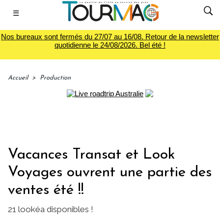
☰
Nos bureaux sont fermés du 27/07 au 16/08. Retour de la newsletter
quotidienne le 24/08/2026. Bel été !
Accueil
>
Production
Vacances Transat et Look
Voyages ouvrent une partie des
ventes été !!
21 lookéa disponibles !