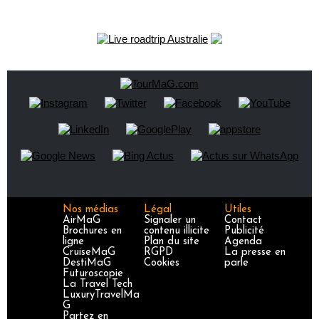
Nos médias
Légal
Utiles
AirMaG
Signaler un
Contact
Brochures en
contenu illicite
Publicité
ligne
Plan du site
Agenda
CruiseMaG
RGPD
La presse en
DestiMaG
Cookies
parle
Futuroscopie
La Travel Tech
LuxuryTravelMa
G
Partez en