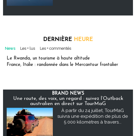
DERNIÈRE
HEURE
News
Les + lus
Les + commentés
Le Rwanda, un tourisme à haute altitude
France, Italie : randonnée dans le Mercantour frontalier
BRAND NEWS
Une route, des voix, un regard : suivez l’Outback
australien en direct sur TourMaG
À partir du 24 juillet, TourMaG
suivra une expédition de plus de
5 000 kilomètres à travers...