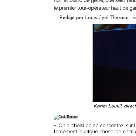
noir et blanc de génie, que s’est ten
le premier tour-opérateur haut de ga
Rédigé par Louis-Cyril Tharaux - 
Karim Loukil, direc
« On a choisi de se concentrer sur 
forcément quelque chose de cher »,