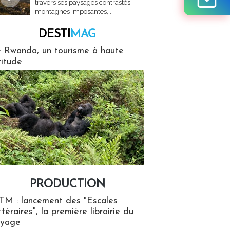
travers ses paysages contrastés,
montagnes imposantes,...
DESTI
MAG
MAG
 Rwanda, un tourisme à haute
titude
PRODUCTION
ion
TM : lancement des "Escales
ttéraires", la première librairie du
oyage