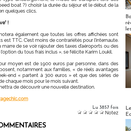
eed boat ?) choisir la durée du séjour et le début de la
en quelques clics.
Bo
ve" !
ré
le
 notera également que toutes les offres affichées sont
ts est TTC. C’est moins de contrariétés pour l’internaute.
arre de se voir rajouter des taxes d’aéroports ou des
’option du tous frais inclus », se félicite Karim Loukil.
éjour moyen est de 1900 euros par personne, dans des
oposent, notamment aux familles, « de réels avantages
week-end « partent à 300 euros » et que des séries de
 de chaque mois pour le mois suivant.
ettra de découvrir une nouvelle destination.
agechic.com
Distribu
Lu 3857 fois
Le
Notez
Ed
OMMENTAIRES