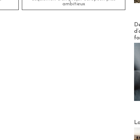
ambitieux
Actus V
De
d’
fo
Webinai
La