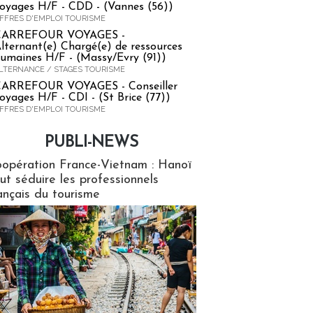
oyages H/F - CDD - (Vannes (56))
FFRES D'EMPLOI TOURISME
CARREFOUR VOYAGES -
lternant(e) Chargé(e) de ressources
umaines H/F - (Massy/Evry (91))
LTERNANCE / STAGES TOURISME
ARREFOUR VOYAGES - Conseiller
oyages H/F - CDI - (St Brice (77))
FFRES D'EMPLOI TOURISME
PUBLI-NEWS
ews
opération France-Vietnam : Hanoï
ut séduire les professionnels
ançais du tourisme