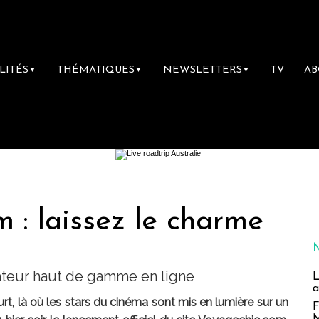
LITÉS
THÉMATIQUES
NEWSLETTERS
TV
A
▼
▼
▼
 : laissez le charme
ateur haut de gamme en ligne
L
a
rt, là où les stars du cinéma sont mis en lumière sur un
F
M