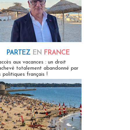
PARTEZ
EN
FRANCE
 en France
accès aux vacances : un droit
achevé totalement abandonné par
s politiques français !