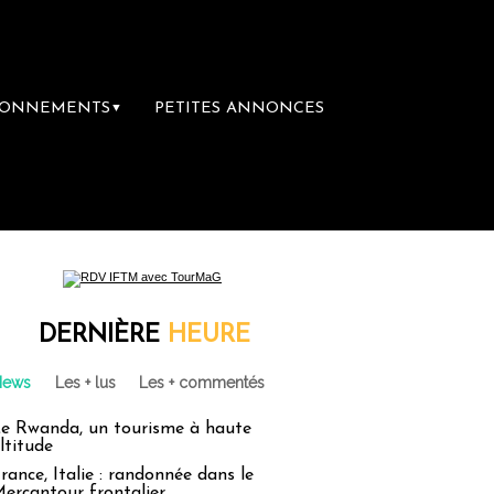
BONNEMENTS
PETITES ANNONCES
▼
DERNIÈRE
HEURE
News
Les + lus
Les + commentés
e Rwanda, un tourisme à haute
ltitude
rance, Italie : randonnée dans le
ercantour frontalier