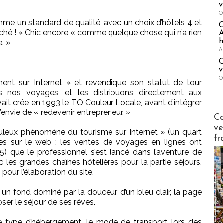
v
O
mme un standard de qualité, avec un choix d’hôtels 4 et
arché ! » Chic encore « comme quelque chose qui n’a rien
A
h
. »
A
C
v
O
nt sur Internet » et revendique son statut de tour
s nos voyages, et les distribuons directement aux
ait crée en 1993 le TO Couleur Locale, avant d’intégrer
l’envie de « redevenir entrepreneur. »
Publi-n
Co
ve
uleux phénomène du tourisme sur Internet » (un quart
fr
es sur le web ; les ventes de voyages en lignes ont
que le professionnel s’est lancé dans l’aventure de
les grandes chaînes hôtelières pour la partie séjours,
pour l’élaboration du site.
r un fond dominé par la douceur d’un bleu clair, la page
ser le séjour de ses rêves.
 le type d’hébergement, le mode de transport lors des