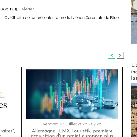
2006 12:19
|
Alerter
m LOUKIL afin de lui présenter le produit aérien Corporate de Blue
<
>
Partez
L’
in
le
Vendredi 24 Juillet 2026 - 07:28
aires",
Allemagne : LMX Touristik, première
e
acquisition d'un projet européen plus