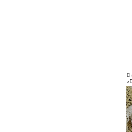
AirMa
Dr
e