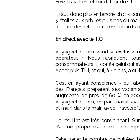
Few Travellers et fondateur du site.
Il faut donc plus entendre chic « co
5 étoiles aux prix les plus bas du m
de confidentiel, contrairement au luxe
En direct avec le T.O
Voyagechic.com vend « exclusiveme
opérateur. « Nous fabriquons tou
consommateurs », confie celui qui av
Accor puis TUI, et qui, à 40 ans, a eu 
C’est en ayant conscience « du fab
des Français préparent ses vacanc
augmenté de près de 60 % en 2005) 
Voyagechic.com, en partenariat avec 
et main dans la main avec Travelsoft 
Le résultat est très convaincant. Su
d’accueil propose au client de compo
Faire varier le nombre de nuitées,