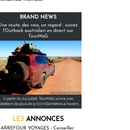
BRAND NEWS
Une route, des voix, un regard : suivez
l’Outback australien en direct sur
TourMaG
À partir du 24 juillet, TourMaG suivra une
pédition de plus de 5 000 kilomètres à travers...
LES
ANNONCES
ARREFOUR VOYAGES - Conseiller