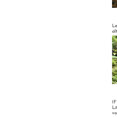
DESTI
Le
al
Product
IF
Li
v