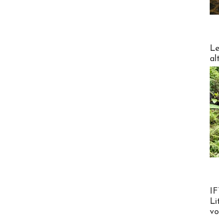
DESTI
Le
al
Product
IF
Li
v