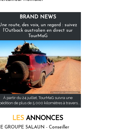
BRAND NEWS
Une route, des voix, un regard : suivez
l’Outback australien en direct sur
TourMaG
À partir du 24 juillet, TourMaG suivra une
pédition de plus de 5 000 kilomètres à travers...
LES
ANNONCES
E GROUPE SALAUN - Conseiller