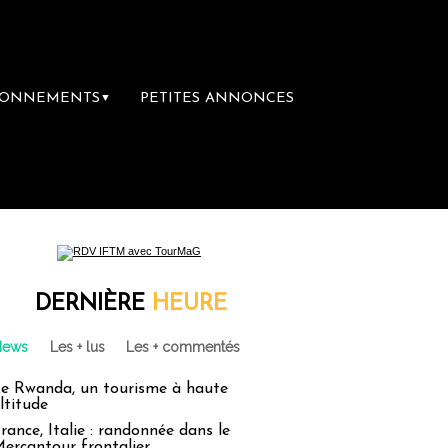
BONNEMENTS
PETITES ANNONCES
▼
DERNIÈRE
HEURE
News
Les + lus
Les + commentés
e Rwanda, un tourisme à haute
ltitude
rance, Italie : randonnée dans le
ercantour frontalier