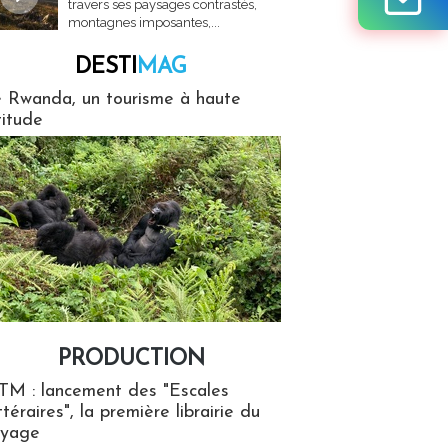
travers ses paysages contrastés,
montagnes imposantes,...
DESTI
MAG
MAG
 Rwanda, un tourisme à haute
titude
PRODUCTION
ion
TM : lancement des "Escales
ttéraires", la première librairie du
oyage