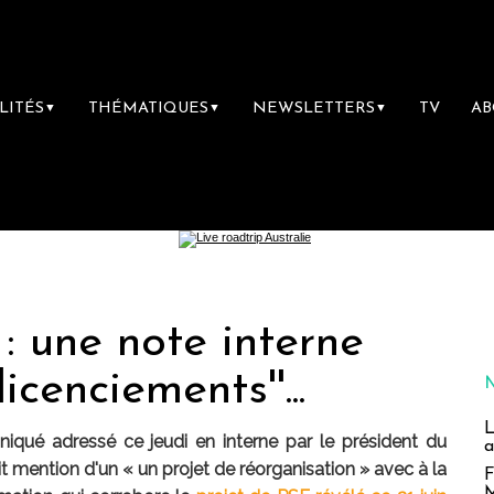
LITÉS
THÉMATIQUES
NEWSLETTERS
TV
A
▼
▼
▼
: une note interne
icenciements''...
L
iqué adressé ce jeudi en interne par le président du
a
 fait mention d'un « un projet de réorganisation » avec à la
F
M