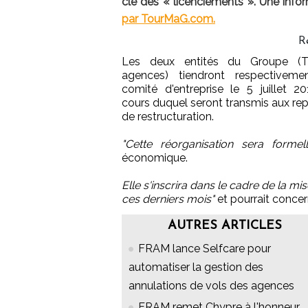
clé des « licenciements ». Une info
par TourMaG.com.
R
Les deux entités du Groupe (
agences) tiendront respectiveme
comité d'entreprise le 5 juillet 2
cours duquel seront transmis aux rep
de restructuration.
"Cette réorganisation sera formel
économique.
Elle s'inscrira dans le cadre de la m
ces derniers mois"
et pourrait concer
AUTRES ARTICLES
FRAM lance Selfcare pour
automatiser la gestion des
annulations de vols des agences
FRAM remet Chypre à l'honneur