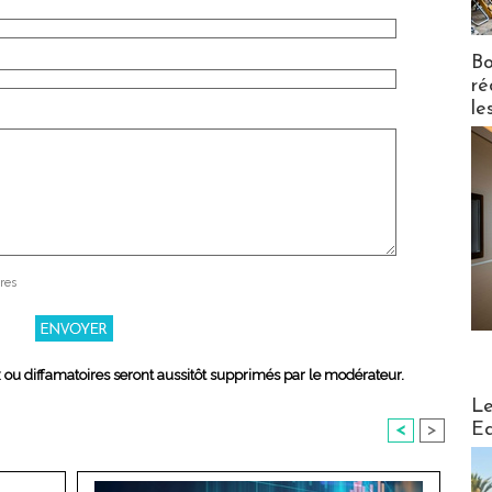
Bo
ré
le
res
x ou diffamatoires seront aussitôt supprimés par le modérateur.
Distribu
Le
Ed
<
>