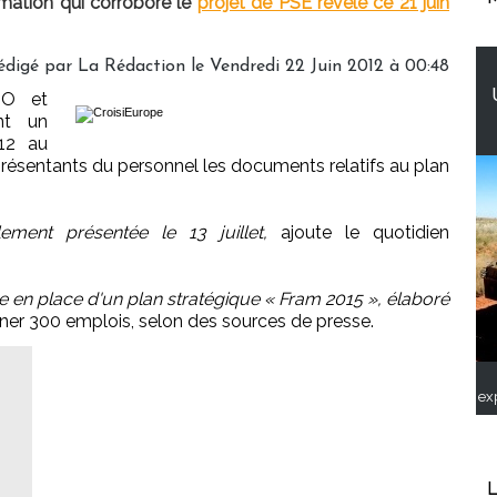
rmation qui corrobore le
projet de PSE révélé ce 21 juin
édigé par
La Rédaction
le Vendredi 22 Juin 2012 à 00:48
TO et
nt un
012 au
résentants du personnel les documents relatifs au plan
lement présentée le 13 juillet,
ajoute le quotidien
ise en place d'un plan stratégique « Fram 2015 », élaboré
ner 300 emplois, selon des sources de presse.
ex
L