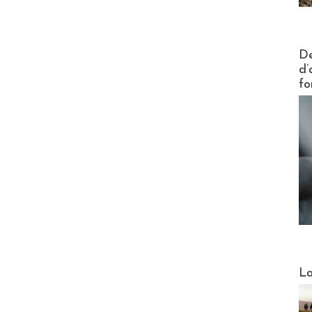
Actus V
De
d’
fo
Webinai
La