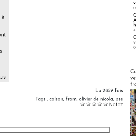
v
O
 à
A
h
A
ont
C
v
O
es
Publi-n
Co
dus
ve
fr
Lu 2859 fois
Tags
:
colson
,
fram
,
olivier de nicola
,
pse
Notez