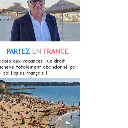
PARTEZ
EN
FRANCE
 en France
accès aux vacances : un droit
achevé totalement abandonné par
s politiques français !