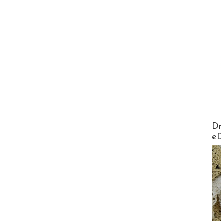
AirMa
Dr
e