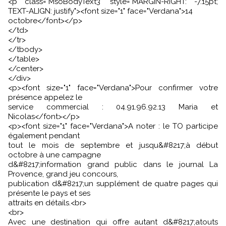
<p class="MsoBodyText3" style="MARGIN-RIGHT: -7.15pt;
TEXT-ALIGN: justify"><font size="1" face="Verdana">14
octobre</font></p>
</td>
</tr>
</tbody>
</table>
</center>
</div>
<p><font size="1" face="Verdana">Pour confirmer votre
présence appelez le
service commercial : 04.91.96.92.13 Maria et
Nicolas</font></p>
<p><font size="1" face="Verdana">A noter : le TO participe
également pendant
tout le mois de septembre et jusqu&#8217;à début
octobre à une campagne
d&#8217;information grand public dans le journal La
Provence, grand jeu concours,
publication d&#8217;un supplément de quatre pages qui
présente le pays et ses
attraits en détails.<br>
<br>
Avec une destination qui offre autant d&#8217;atouts