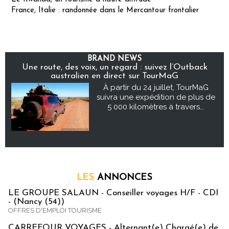
France, Italie : randonnée dans le Mercantour frontalier
BRAND NEWS
Une route, des voix, un regard : suivez l’Outback
australien en direct sur TourMaG
À partir du 24 juillet, TourMaG
suivra une expédition de plus de
5 000 kilomètres à travers...
LES
ANNONCES
LE GROUPE SALAUN - Conseiller voyages H/F - CDI
- (Nancy (54))
OFFRES D'EMPLOI TOURISME
CARREFOUR VOYAGES - Alternant(e) Chargé(e) de