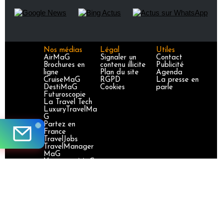
Nos médias
Légal
Utiles
AirMaG
Signaler un
Contact
Brochures en
contenu illicite
Publicité
ligne
Plan du site
Agenda
CruiseMaG
RGPD
La presse en
DestiMaG
Cookies
parle
Futuroscopie
La Travel Tech
LuxuryTravelMa
G
Partez en
France
TravelJobs
TravelManager
MaG
VoyageursMaG
Voyages
Responsables
Site certifié