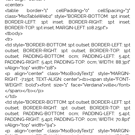
<center>
<table border="1" cellPadding="0" cellSpacing="3"
class="MsoTableWeb2" style="BORDER-BOTTOM: 1pt inset;
BORDER-LEFT: 1pt inset; BORDER-RIGHT: 1pt inset;
BORDER-TOP: 1pt inset; MARGIN-LEFT: 108.25pt">
<tbody>
<tr>
<td style="BORDER-BOTTOM: 1pt outset; BORDER-LEFT: 1pt
outset; BORDER-RIGHT: 1pt outset; BORDER-TOP: 1pt
outset; PADDING-BOTTOM: 0cm; PADDING-LEFT: 5.4pt;
PADDING-RIGHT: 5.4pt; PADDING-TOP: 0cm; WIDTH: 88.3pt"
vAlign="top" width="118">
<p align="center" class="MsoBodyText3" style="MARGIN-
RIGHT: -7.15pt; TEXT-ALIGN: center"><b><span style="FONT-
WEIGHT: bold"><font size="1" face="Verdana">ville</font>
</span></b></p>
</td>
<td style="BORDER-BOTTOM: 1pt outset; BORDER-LEFT: 1pt
outset; BORDER-RIGHT: 1pt outset; BORDER-TOP: 1pt
outset; PADDING-BOTTOM: 0cm; PADDING-LEFT: 5.4pt;
PADDING-RIGHT: 5.4pt; PADDING-TOP: 0cm; WIDTH: 70.8pt"
vAlign="top" width="94">
<p align="center" class="MsoBodyText3" style="MARGIN-