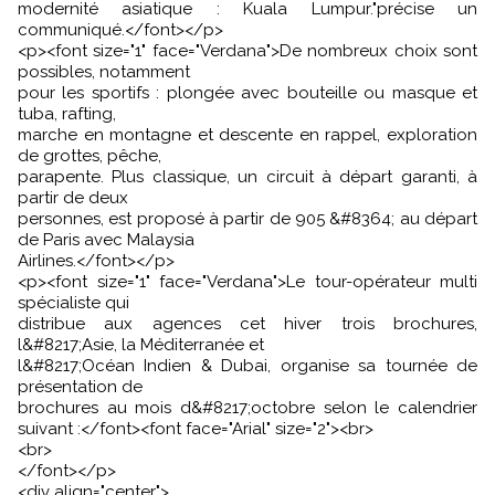
modernité asiatique : Kuala Lumpur."précise un
communiqué.</font></p>
<p><font size="1" face="Verdana">De nombreux choix sont
possibles, notamment
pour les sportifs : plongée avec bouteille ou masque et
tuba, rafting,
marche en montagne et descente en rappel, exploration
de grottes, pêche,
parapente. Plus classique, un circuit à départ garanti, à
partir de deux
personnes, est proposé à partir de 905 &#8364; au départ
de Paris avec Malaysia
Airlines.</font></p>
<p><font size="1" face="Verdana">Le tour-opérateur multi
spécialiste qui
distribue aux agences cet hiver trois brochures,
l&#8217;Asie, la Méditerranée et
l&#8217;Océan Indien & Dubai, organise sa tournée de
présentation de
brochures au mois d&#8217;octobre selon le calendrier
suivant :</font><font face="Arial" size="2"><br>
<br>
</font></p>
<div align="center">