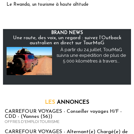
Le Rwanda, un tourisme à haute altitude
BRAND NEWS
Une route, des voix, un regard : suivez l’Outback
australien en direct sur TourMaG
À partir du 24 juillet, TourMaG
suivra une expédition de plus de
5 000 kilomètres à travers...
LES
ANNONCES
CARREFOUR VOYAGES - Conseiller voyages H/F -
CDD - (Vannes (56))
OFFRES D'EMPLOI TOURISME
CARREFOUR VOYAGES - Alternant(e) Chargé(e) de