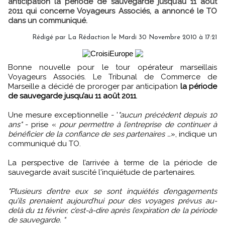
anticipation la période de sauvegarde jusqu’au 11 août
2011 qui concerne Voyageurs Associés, a annoncé le TO
dans un communiqué.
Rédigé par La Rédaction le Mardi 30 Novembre 2010 à 17:21
Bonne nouvelle pour le tour opérateur marseillais
Voyageurs Associés. Le Tribunal de Commerce de
Marseille a décidé de proroger par anticipation
la période
de sauvegarde jusqu’au 11 août 2011
.
Une mesure exceptionnelle - '
"aucun précèdent depuis 10
ans"
- prise «
pour permettre à l’entreprise de continuer à
bénéficier de la confiance de ses partenaires …
», indique un
communiqué du TO.
La perspective de l’arrivée à terme de la période de
sauvegarde avait suscité l'inquiétude de partenaires.
"Plusieurs d’entre eux se sont inquiétés d’engagements
qu’ils prenaient aujourd’hui pour des voyages prévus au-
delà du 11 février, c’est-à-dire après l’expiration de la période
de sauvegarde. "