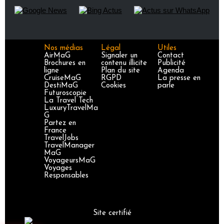
Nos médias
Légal
Utiles
AirMaG
Signaler un
Contact
Brochures en
contenu illicite
Publicité
ligne
Plan du site
Agenda
CruiseMaG
RGPD
La presse en
DestiMaG
Cookies
parle
Futuroscopie
La Travel Tech
LuxuryTravelMa
G
Partez en
France
TravelJobs
TravelManager
MaG
VoyageursMaG
Voyages
Responsables
Site certifié