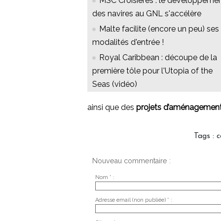
MSC Croisières : le développeme
des navires au GNL s'accélère
Malte facilite (encore un peu) ses
modalités d'entrée !
Royal Caribbean : découpe de la
première tôle pour l'Utopia of the
Seas (vidéo)
ainsi que des
projets d’aménagements
Tags
:
c
Nouveau commentaire :
Nom * :
Adresse email (non publiée) * :