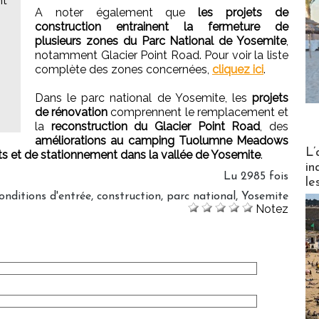
nt
A noter également que
les projets de
construction entrainent la fermeture de
plusieurs zones du Parc National de Yosemite
,
notamment Glacier Point Road. Pour voir la liste
complète des zones concernées,
cliquez ici
.
Dans le parc national de Yosemite, les
projets
de rénovation
comprennent le remplacement et
la
reconstruction du Glacier Point Road
, des
améliorations au camping Tuolumne Meadows
Partez
L’
 et de stationnement dans la vallée de Yosemite
.
in
Lu 2985 fois
le
onditions d'entrée
,
construction
,
parc national
,
Yosemite
Notez