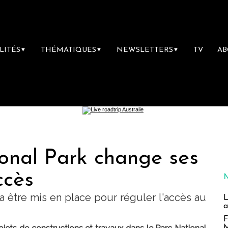
LITÉS
THÉMATIQUES
NEWSLETTERS
TV
A
▼
▼
▼
onal Park change ses
ccès
 être mis en place pour réguler l'accès au
L
a
F
M