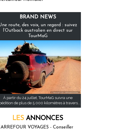
BRAND NEWS
Une route, des voix, un regard : suivez
l’Outback australien en direct sur
TourMaG
À partir du 24 juillet, TourMaG suivra une
pédition de plus de 5 000 kilomètres à travers...
LES
ANNONCES
ARREFOUR VOYAGES - Conseiller