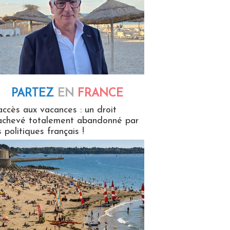
PARTEZ
EN
FRANCE
 en France
accès aux vacances : un droit
achevé totalement abandonné par
s politiques français !