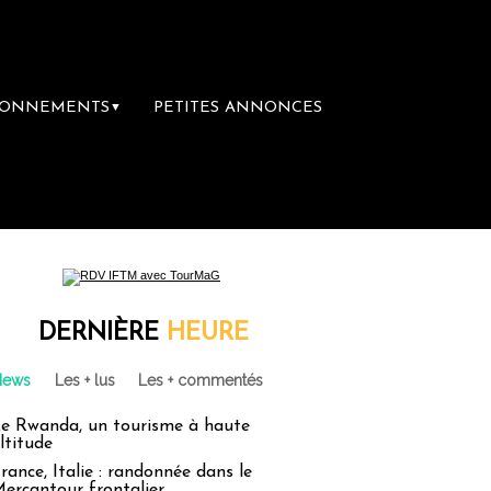
BONNEMENTS
PETITES ANNONCES
▼
DERNIÈRE
HEURE
News
Les + lus
Les + commentés
e Rwanda, un tourisme à haute
ltitude
rance, Italie : randonnée dans le
ercantour frontalier