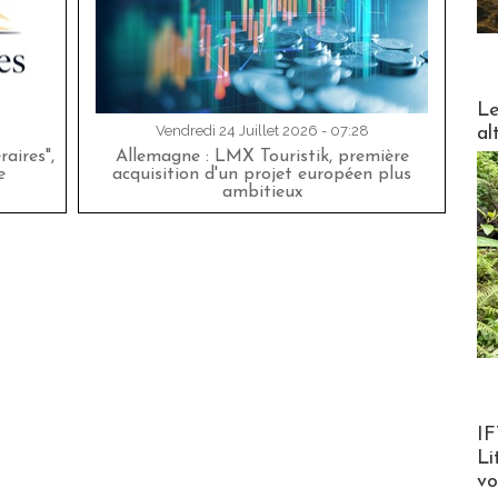
DESTI
Le
Vendredi 24 Juillet 2026 - 07:28
al
aires",
Allemagne : LMX Touristik, première
e
acquisition d'un projet européen plus
ambitieux
Product
IF
Li
v