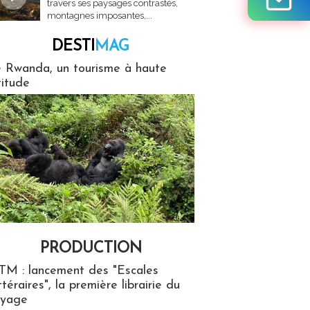
travers ses paysages contrastés,
montagnes imposantes,...
DESTI
MAG
MAG
 Rwanda, un tourisme à haute
titude
PRODUCTION
ion
TM : lancement des "Escales
ttéraires", la première librairie du
oyage