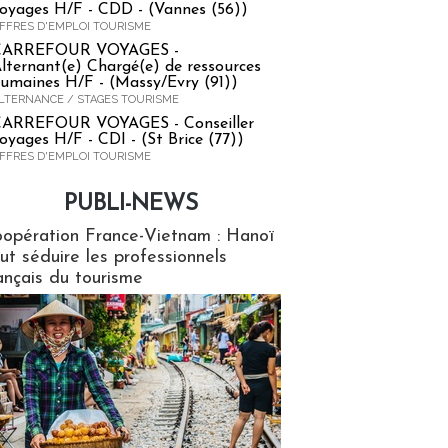
oyages H/F - CDD - (Vannes (56))
FFRES D'EMPLOI TOURISME
CARREFOUR VOYAGES -
lternant(e) Chargé(e) de ressources
umaines H/F - (Massy/Evry (91))
LTERNANCE / STAGES TOURISME
ARREFOUR VOYAGES - Conseiller
oyages H/F - CDI - (St Brice (77))
FFRES D'EMPLOI TOURISME
PUBLI-NEWS
ews
opération France-Vietnam : Hanoï
ut séduire les professionnels
ançais du tourisme