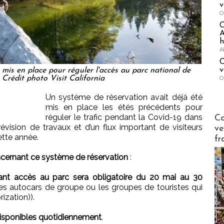
v
O
A
h
A
C
v
mis en place pour réguler l'accès au parc national de
 Crédit photo Visit California
O
Un système de réservation avait déjà été
mis en place les étés précédents pour
Publi-n
réguler le trafic pendant la Covid-19 dans
Co
évision de travaux et d’un flux important de visiteurs
ve
ette année.
fr
oncernant ce système de réservation
:
nant accès au parc sera obligatoire du 20 mai au 30
es autocars de groupe ou les groupes de touristes qui
zation)).
disponibles quotidiennement
.