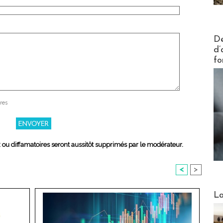
Actus V
De
d’
fo
res
x ou diffamatoires seront aussitôt supprimés par le modérateur.
<
>
Webinai
La