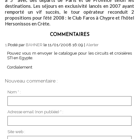
à 5* avec des départs de Paris et de Province selon les
destinations. Les séjours en exclusivité lancés en 2007 ayant
remporté un vif succès, le tour opérateur reconduit 2
propositions pour l’été 2008 : le Club Faros à Chypre et l’hôtel
Hersonissos en Crète.
COMMENTAIRES
1.
Posté par
BAHNER
le 11/01/2008 16:09
|
Alerter
Pouvez vous m envoyer le catalogue pour les circuits et croisières
STI en Egypte.
Cordialement
Nouveau commentaire :
Nom * :
Adresse email (non publiée) * :
Site web :