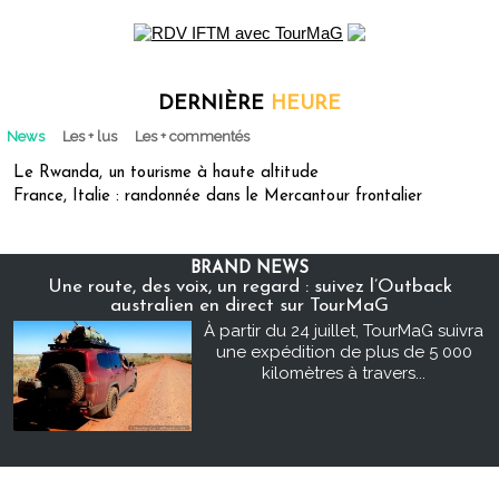
DERNIÈRE
HEURE
News
Les + lus
Les + commentés
Le Rwanda, un tourisme à haute altitude
France, Italie : randonnée dans le Mercantour frontalier
BRAND NEWS
Une route, des voix, un regard : suivez l’Outback
australien en direct sur TourMaG
À partir du 24 juillet, TourMaG suivra
une expédition de plus de 5 000
kilomètres à travers...