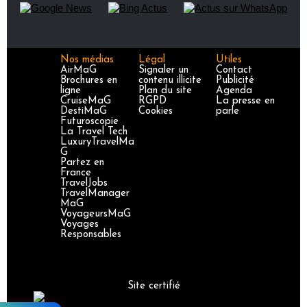
Nos médias
Légal
Utiles
AirMaG
Signaler un
Contact
Brochures en
contenu illicite
Publicité
ligne
Plan du site
Agenda
CruiseMaG
RGPD
La presse en
DestiMaG
Cookies
parle
Futuroscopie
La Travel Tech
LuxuryTravelMa
G
Partez en
France
TravelJobs
TravelManager
MaG
VoyageursMaG
Voyages
Responsables
Site certifié