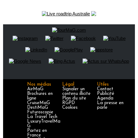
Nos médias
Légal
Utiles
AirMaG
Signaler un
Contact
Brochures en
contenu illicite
Publicité
ligne
Plan du site
Agenda
CruiseMaG
RGPD
La presse en
DestiMaG
Cookies
parle
Futuroscopie
La Travel Tech
LuxuryTravelMa
G
Partez en
France