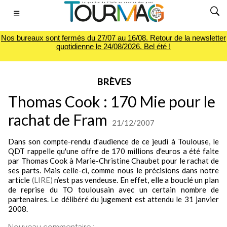
☰
Nos bureaux sont fermés du 27/07 au 16/08. Retour de la newsletter
quotidienne le 24/08/2026. Bel été !
BRÈVES
Thomas Cook : 170 Mie pour le
rachat de Fram
21/12/2007
Dans son compte-rendu d'audience de ce jeudi à Toulouse, le
QDT rappelle qu'une offre de 170 millions d'euros a été faite
par Thomas Cook à Marie-Christine Chaubet pour le rachat de
ses parts. Mais celle-ci, comme nous le précisions dans notre
article
(LIRE)
n’est pas vendeuse. En effet, elle a bouclé un plan
de reprise du TO toulousain avec un certain nombre de
partenaires. Le délibéré du jugement est attendu le 31 janvier
2008.