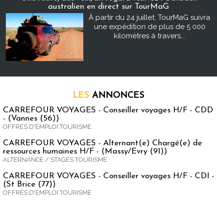
australien en direct sur TourMaG
À partir du 24 juillet, TourMaG suivra
une expédition de plus de 5 000
kilomètres à travers...
LES
ANNONCES
CARREFOUR VOYAGES - Conseiller voyages H/F - CDD
- (Vannes (56))
OFFRES D'EMPLOI TOURISME
CARREFOUR VOYAGES - Alternant(e) Chargé(e) de
ressources humaines H/F - (Massy/Evry (91))
ALTERNANCE / STAGES TOURISME
CARREFOUR VOYAGES - Conseiller voyages H/F - CDI -
(St Brice (77))
OFFRES D'EMPLOI TOURISME