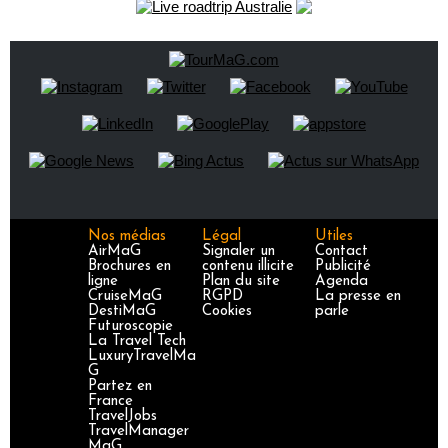
Nos médias
Légal
Utiles
AirMaG
Signaler un
Contact
Brochures en
contenu illicite
Publicité
ligne
Plan du site
Agenda
CruiseMaG
RGPD
La presse en
DestiMaG
Cookies
parle
Futuroscopie
La Travel Tech
LuxuryTravelMa
G
Partez en
France
TravelJobs
TravelManager
MaG