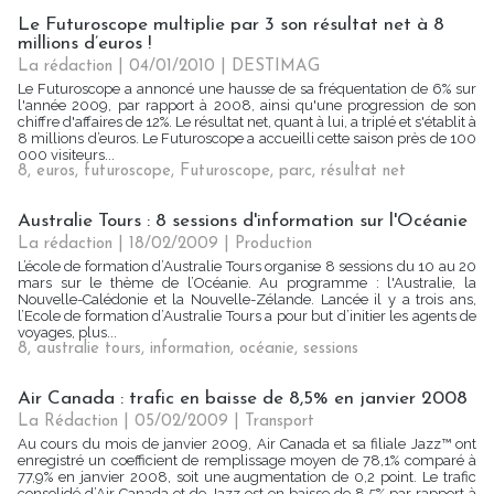
Le Futuroscope multiplie par 3 son résultat net à 8
millions d’euros !
La rédaction | 04/01/2010
|
DESTIMAG
Le Futuroscope a annoncé une hausse de sa fréquentation de 6% sur
l'année 2009, par rapport à 2008, ainsi qu'une progression de son
chiffre d'affaires de 12%. Le résultat net, quant à lui, a triplé et s'établit à
8 millions d’euros. Le Futuroscope a accueilli cette saison près de 100
000 visiteurs...
8
,
euros
,
futuroscope
,
Futuroscope
,
parc
,
résultat net
Australie Tours : 8 sessions d'information sur l'Océanie
La rédaction | 18/02/2009
|
Production
L’école de formation d’Australie Tours organise 8 sessions du 10 au 20
mars sur le thème de l’Océanie. Au programme : l'Australie, la
Nouvelle-Calédonie et la Nouvelle-Zélande. Lancée il y a trois ans,
l’Ecole de formation d’Australie Tours a pour but d’initier les agents de
voyages, plus...
8
,
australie tours
,
information
,
océanie
,
sessions
Air Canada : trafic en baisse de 8,5% en janvier 2008
La Rédaction
| 05/02/2009
|
Transport
Au cours du mois de janvier 2009, Air Canada et sa filiale Jazz™ ont
enregistré un coefficient de remplissage moyen de 78,1% comparé à
77,9% en janvier 2008, soit une augmentation de 0,2 point. Le trafic
consolidé d’Air Canada et de Jazz est en baisse de 8,5% par rapport à