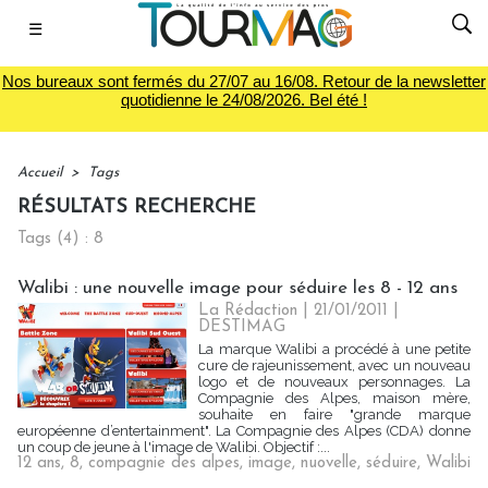
☰
Nos bureaux sont fermés du 27/07 au 16/08. Retour de la newsletter
quotidienne le 24/08/2026. Bel été !
Accueil
>
Tags
RÉSULTATS RECHERCHE
Tags (4) : 8
Walibi : une nouvelle image pour séduire les 8 - 12 ans
La Rédaction | 21/01/2011
|
DESTIMAG
La marque Walibi a procédé à une petite
cure de rajeunissement, avec un nouveau
logo et de nouveaux personnages. La
Compagnie des Alpes, maison mère,
souhaite en faire "grande marque
européenne d’entertainment". La Compagnie des Alpes (CDA) donne
un coup de jeune à l'image de Walibi. Objectif :...
12 ans
,
8
,
compagnie des alpes
,
image
,
nuovelle
,
séduire
,
Walibi