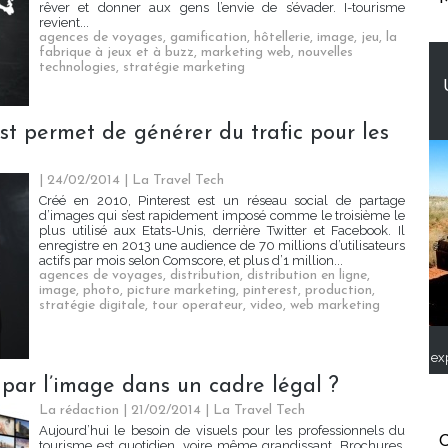
rêver et donner aux gens l’envie de s’évader. I-tourisme
revient...
agences de voyages
,
gamification
,
hôtellerie
,
image
,
jeu
,
la
fabrique à jeux et à buzz
,
marketing web
,
nouvelles
technologies
,
stratégie marketing
est permet de générer du trafic pour les
| 24/02/2014
|
La Travel Tech
Créé en 2010, Pinterest est un réseau social de partage
d’images qui s’est rapidement imposé comme le troisième le
plus utilisé aux Etats-Unis, derrière Twitter et Facebook. Il
enregistre en 2013 une audience de 70 millions d’utilisateurs
actifs par mois selon Comscore, et plus d’1 million...
agences de voyages
,
distribution
,
distribution en ligne
,
image
,
photo
,
picture marketing
,
pinterest
,
production
,
stratégie digitale
,
tour operateur
,
video
,
web marketing
ex
par l’image dans un cadre légal ?
La rédaction | 21/02/2014
|
La Travel Tech
Aujourd’hui le besoin de visuels pour les professionnels du
C
tourisme est quotidien, voire même grandissant. Brochures,