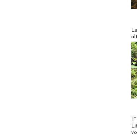
DESTI
Le
al
Product
IF
Li
v