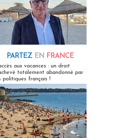
PARTEZ
EN
FRANCE
 en France
accès aux vacances : un droit
achevé totalement abandonné par
s politiques français !