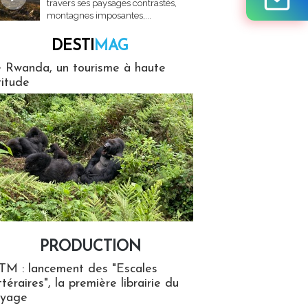
travers ses paysages contrastés,
montagnes imposantes,...
DESTI
MAG
MAG
 Rwanda, un tourisme à haute
titude
PRODUCTION
ion
TM : lancement des "Escales
ttéraires", la première librairie du
oyage