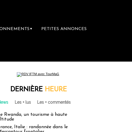
BONNEMENTS
PETITES ANNONCES
▼
DERNIÈRE
HEURE
News
Les + lus
Les + commentés
e Rwanda, un tourisme à haute
ltitude
rance, Italie : randonnée dans le
ercantour frontalier