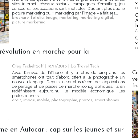
v
sites internet, réseaux sociaux, campagnes d’emailing, jeu
O
concours… Les occasions sont multiples. D’autant plus que le
picture marketing ou « marketing par l’image » a fait ses...
brochure
,
fotolia
,
image
,
marketing
,
marketing digital
,
A
picture marketing
h
A
C
v
O
révolution en marche pour la
Oleg Tscheltzoff | 18/11/2013
|
La Travel Tech
Publi-n
Co
Avec l’arrivée de l’iPhone, il y a plus de cinq ans, les
smartphones ont tout d’abord offert à la photographie un
ve
nouveau langage. Depuis l’essor plus récent des applications
fr
de partage et de places de marché iconographiques, ils en
redéfinissent aujourd’hui le modèle économique. Les
professionnels...
droit
,
image
,
mobile
,
photographie
,
photos
,
smartphones
e en Autocar : cap sur les jeunes et sur