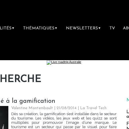
LITÉS
THÉMATIQUES
NEWSLETTERS
TV
A
▼
▼
▼
CHERCHE
ué à la gamification
Valentine Montembault | 21/08/2014
|
La Travel Tech
L
Dès sa création, la gamification s’est installée dans le secteur
a
du tourisme. Les vidéos, les jeux web et les quizz se sont
multipliés pour promouvoir l’image d’une marque. Le
F
tourisme est un secteur qui passe par le visuel pour faire
M