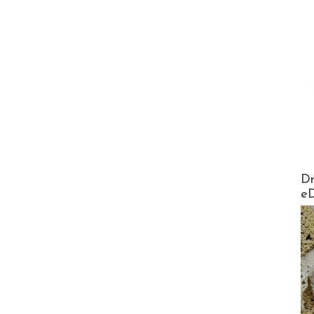
AirMa
Dr
e