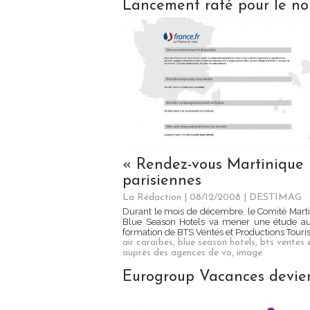
Lancement raté pour le nou
« Rendez-vous Martinique 
parisiennes
La Rédaction
| 08/12/2008
|
DESTIMAG
Durant le mois de décembre, le Comité Martin
Blue Season Hotels va mener une étude aup
formation de BTS Ventes et Productions Tourist
air caraïbes
,
blue season hotels
,
bts ventes 
auprès des agences de vo
,
image
Eurogroup Vacances devi