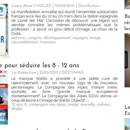
Laury-Anne CHOLEZ | 10/02/2011
|
Distribution
La manifestation annuelle qui réunit l'ensemble autocaristes
Bo
français aura lieu du 17 au 20 mars dans la station espagnole
de Lloret del Mar. L'occasion de découvrir une région qui
ré
semble connaître les mêmes problématiques que la
le
profession : à savoir un gros déficit d'image. Le choix de la
Costa...
autocar
,
congrès
,
développement
,
espagne
,
image
,
rassemblement
,
tourisme
 pour séduire les 8 - 12 ans
La Rédaction | 21/01/2011
|
DESTIMAG
La marque Walibi a procédé à une petite cure de
rajeunissement, avec un nouveau logo et de nouveaux
personnages. La Compagnie des Alpes, maison mère,
souhaite en faire "grande marque européenne
d’entertainment". La Compagnie des Alpes (CDA) donne un
coup de jeune à l'image de Walibi. Objectif :...
12 ans
,
8
,
compagnie des alpes
,
image
,
nuovelle
,
séduire
,
Distribu
Le
Walibi
Ed