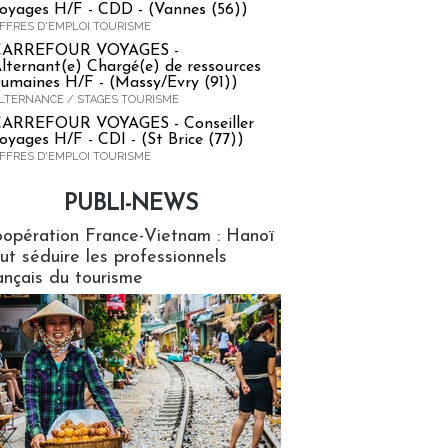
oyages H/F - CDD - (Vannes (56))
FFRES D'EMPLOI TOURISME
CARREFOUR VOYAGES -
lternant(e) Chargé(e) de ressources
umaines H/F - (Massy/Evry (91))
LTERNANCE / STAGES TOURISME
ARREFOUR VOYAGES - Conseiller
oyages H/F - CDI - (St Brice (77))
FFRES D'EMPLOI TOURISME
PUBLI-NEWS
ews
opération France-Vietnam : Hanoï
ut séduire les professionnels
ançais du tourisme