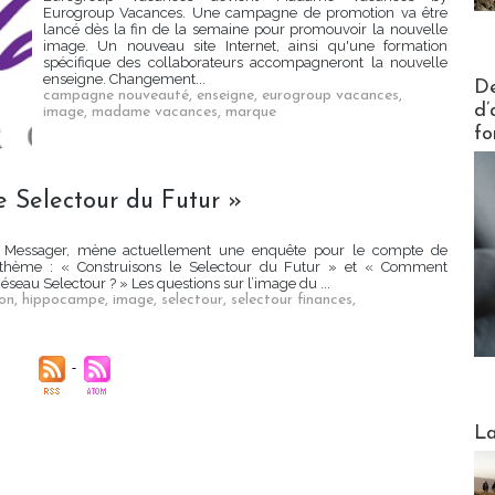
Eurogroup Vacances. Une campagne de promotion va être
lancé dès la fin de la semaine pour promouvoir la nouvelle
image. Un nouveau site Internet, ainsi qu'une formation
spécifique des collaborateurs accompagneront la nouvelle
Actus V
enseigne. Changement...
De
campagne nouveauté
,
enseigne
,
eurogroup vacances
,
d’
image
,
madame vacances
,
marque
fo
e Selectour du Futur »
el Messager, mène actuellement une enquête pour le compte de
 thème : « Construisons le Selectour du Futur » et « Comment
éseau Selectour ? » Les questions sur l’image du ...
ion
,
hippocampe
,
image
,
selectour
,
selectour finances
,
Webinai
La