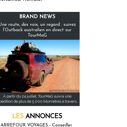
BRAND NEWS
Une route, des voix, un regard : suivez
l’Outback australien en direct sur
TourMaG
À partir du 24 juillet, TourMaG suivra une
pédition de plus de 5 000 kilomètres à travers...
LES
ANNONCES
ARREFOUR VOYAGES - Conseiller