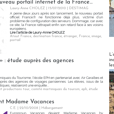
veau portail internet de la France...
Laury-Anne CHOLEZ | 15/07/2010
|
DESTIMAG
A peine deux jours après son lancement, le nouveau portail
officiel France.fr ne fonctionne déjà plus, victime d’un
problème de configuration des serveurs. Dommage, car avec
ce site, la France rattrapait enfin son retard face à ses voisins
européens.
Lire l'article de Laury-Anne CHOLEZ
Atout France
,
destination france
,
étranger
,
France
,
image
,
portail
Partez
L’
in
» : étude auprès des agences
le
iquais du Tourisme, l'école EPH en partenariat avec Air Caraïbes et
rès des agences de voyages parisiennes. Les élèves, issus de la
iques, réaliseront une enquête...
et productions tour
,
comité martiniquais du tourism
,
eph
,
étude
ent Madame Vacances
C.E. | 22/10/2008
|
Hébergement
Eurogroup Vacances devient Madame Vacances by