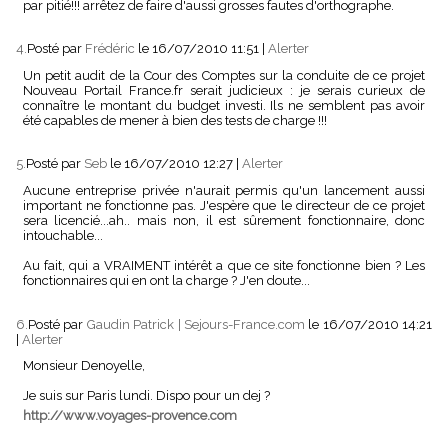
par pitié!!! arrêtez de faire d'aussi grosses fautes d'orthographe.
4.
Posté par
Frédéric
le 16/07/2010 11:51
|
Alerter
Un petit audit de la Cour des Comptes sur la conduite de ce projet
Nouveau Portail France.fr serait judicieux : je serais curieux de
connaître le montant du budget investi. Ils ne semblent pas avoir
été capables de mener à bien des tests de charge !!!
5.
Posté par
Seb
le 16/07/2010 12:27
|
Alerter
Aucune entreprise privée n'aurait permis qu'un lancement aussi
important ne fonctionne pas. J'espère que le directeur de ce projet
sera licencié...ah.. mais non, il est sûrement fonctionnaire, donc
intouchable...
Au fait, qui a VRAIMENT intérêt a que ce site fonctionne bien ? Les
fonctionnaires qui en ont la charge ? J'en doute...
6.
Posté par
Gaudin Patrick | Sejours-France.com
le 16/07/2010 14:21
|
Alerter
Monsieur Denoyelle,
Je suis sur Paris lundi. Dispo pour un dej ?
http://www.voyages-provence.com