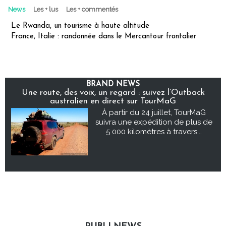
News
Les + lus
Les + commentés
Le Rwanda, un tourisme à haute altitude
France, Italie : randonnée dans le Mercantour frontalier
BRAND NEWS
Une route, des voix, un regard : suivez l’Outback
australien en direct sur TourMaG
À partir du 24 juillet, TourMaG
suivra une expédition de plus de
5 000 kilomètres à travers...