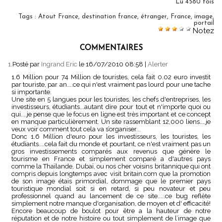
Lu 4580 fois
Tags
:
Atout France
,
destination france
,
étranger
,
France
,
image
,
portail
Notez
COMMENTAIRES
1.
Posté par
Ingrand Eric
le 16/07/2010 08:58
|
Alerter
1.6 Million pour 74 Million de touristes, cela fait 0.02 euro investit
par touriste, par an....ce qui n'est vraiment pas lourd pour une tache
si importante.
Une site en 5 langues pour les touristes, les chefs d'entreprises, les
investisseurs, étudiants...autant dire pour tout et n'importe quoi ou
qui....je pense que le focus en ligne est très important et ce concept
en manque particulièrement. Un site rassemblant 12,000 liens....je
veux voir comment tout cela va s’organiser...
Donc 1.6 Million d'euro pour les investisseurs, les touristes, les
étudiants....cela fait du monde et pourtant, ce n'est vraiment pas un
gros investissements comparés aux revenus que génère le
tourisme en France et simplement comparé a d'autres pays
comme la Thaïlande, Dubaï, ou nos cher voisins britannique qui ont
compris depuis longtemps avec visit britain.com que la promotion
de son image étais primordial, dommage que le premier pays
touristique mondial soit si en retard, si peu novateur et peu
professionnel quand au lancement de ce site.....ce bug reflète
simplement notre manque d'organisation, de moyen et d' efficacité!
Encore beaucoup de boulot pour être a la hauteur de notre
réputation et de notre histoire ou tout simplement de l’image que