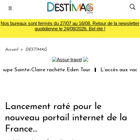
☰
Nos bureaux sont fermés du 27/07 au 16/08. Retour de la newsletter
quotidienne le 24/08/2026. Bel été !
Accueil
>
DESTIMAG
upe Sainte-Claire rachète Eden Tour
L’accès aux vacance
Lancement raté pour le
nouveau portail internet de la
France...