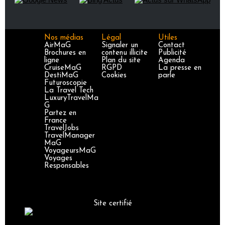
Nos médias
Légal
Utiles
AirMaG
Signaler un
Contact
Brochures en
contenu illicite
Publicité
ligne
Plan du site
Agenda
CruiseMaG
RGPD
La presse en
DestiMaG
Cookies
parle
Futuroscopie
La Travel Tech
LuxuryTravelMa
G
Partez en
France
TravelJobs
TravelManager
MaG
VoyageursMaG
Voyages
Responsables
Site certifié