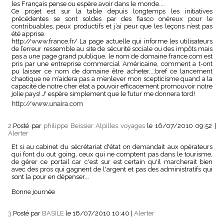
les Français pense ou espère avoir dans le monde....
Ce projet est sur la table depuis longtemps les initiatives
précédentes se sont soldes par des fiasco onéreux pour le
contribuables, peux productifs et j’ai peur que les leçons n’est pas
été apprise.
http://www.france.fr/ La page actuelle qui informe les utilisateurs
de l’erreur ressemble au site de sécurité sociale ou des impôts mais
pas a une page grand publique, le nom de domaine france.com est
pris par une entreprise commercial Américaine, comment a t-ont
pu laisser ce nom de domaine être acheter....bref ce lancement
chaotique ne m’aidera pas a m’enlever mon scepticisme quand a la
capacité de notre cher état a pouvoir efficacement promouvoir notre
jolie pays! J' espère simplement que le futur me donnera tord!
http://www.unaira.com
2.
Posté par
philippe Beissier Alpilles voyages
le 16/07/2010 09:52
|
Alerter
Et si au cabinet du sécrétariat d'état on demandait aux opérateurs
qui font du out going, ceux qui ne comptent pas dans le tourisme,
de gérer ce portail car c'est sur est certain qu'il marcherait bien
avec des pros qui gagnent de l'argent et pas des administratifs qui
sont la pour en dépenser...
Bonne journée
3.
Posté par
BASILE
le 16/07/2010 10:40
|
Alerter