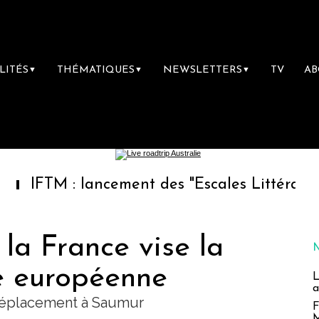
LITÉS
THÉMATIQUES
NEWSLETTERS
TV
A
▼
▼
▼
 : lancement des "Escales Littéraires", la pr
la France vise la
e européenne
L
a
 déplacement à Saumur
F
M