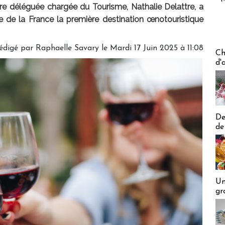
re déléguée chargée du Tourisme, Nathalie Delattre, a
re de la France la première destination œnotouristique
édigé par
Raphaelle Savary
le Mardi 17 Juin 2025 à 11:08
Les off
Ch
d'
De
de
Un
gr