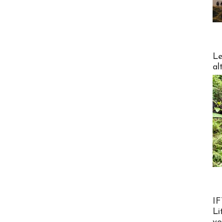
DESTI
Le
al
Product
IF
Li