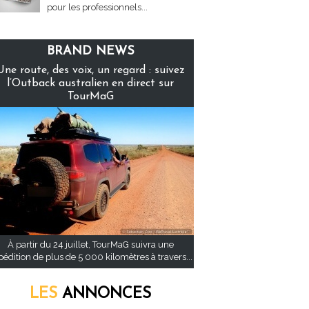
pour les professionnels...
BRAND NEWS
Une route, des voix, un regard : suivez
l’Outback australien en direct sur
TourMaG
À partir du 24 juillet, TourMaG suivra une
pédition de plus de 5 000 kilomètres à travers...
LES
ANNONCES