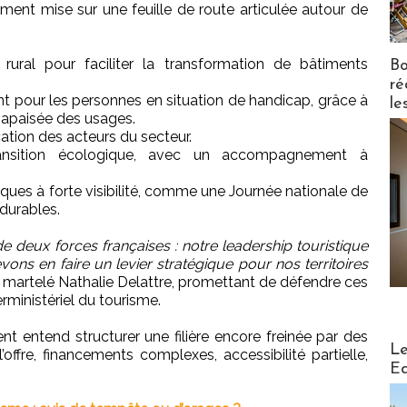
ement mise sur une feuille de route articulée autour de
rural pour faciliter la transformation de bâtiments
Bo
ré
ent pour les personnes en situation de handicap, grâce à
le
n apaisée des usages.
ication des acteurs du secteur.
transition écologique, avec un accompagnement à
ues à forte visibilité, comme une Journée nationale de
 durables.
de deux forces françaises : notre leadership touristique
vons en faire un levier stratégique pour nos territoires
 martelé Nathalie Delattre, promettant de défendre ces
rministériel du tourisme.
t entend structurer une filière encore freinée par des
Distribu
Le
’offre, financements complexes, accessibilité partielle,
Ed