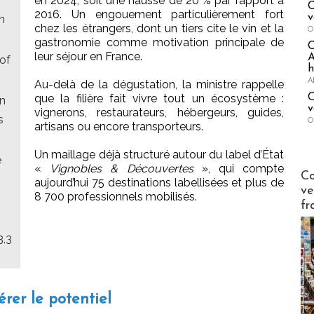
en 2024, soit une hausse de 20 % par rapport à
C
2016. Un engouement particulièrement fort
v
n
chez les étrangers, dont un tiers cite le vin et la
O
gastronomie comme motivation principale de
leur séjour en France.
A
 of
h
A
Au-delà de la dégustation, la ministre rappelle
C
que la filière fait vivre tout un écosystème :
en
v
vignerons, restaurateurs, hébergeurs, guides,
s
O
artisans ou encore transporteurs.
Un maillage déjà structuré autour du label d’État
e
«
Vignobles & Découvertes
», qui compte
Publi-n
Co
aujourd’hui 75 destinations labellisées et plus de
ve
8 700 professionnels mobilisés.
fr
3,3
érer le potentiel