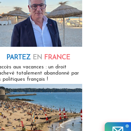
PARTEZ
EN
FRANCE
 en France
accès aux vacances : un droit
achevé totalement abandonné par
s politiques français !