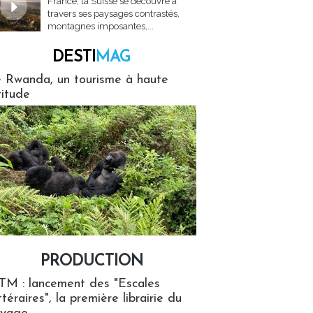
France, la Suisse se découvre à
travers ses paysages contrastés,
montagnes imposantes,...
DESTI
MAG
MAG
 Rwanda, un tourisme à haute
titude
PRODUCTION
ion
TM : lancement des "Escales
ttéraires", la première librairie du