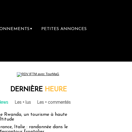
BONNEMENTS
PETITES ANNONCES
▼
emière librairie du voyage
Le groupe Saint
DERNIÈRE
HEURE
News
Les + lus
Les + commentés
e Rwanda, un tourisme à haute
ltitude
rance, Italie : randonnée dans le
ercantour frontalier