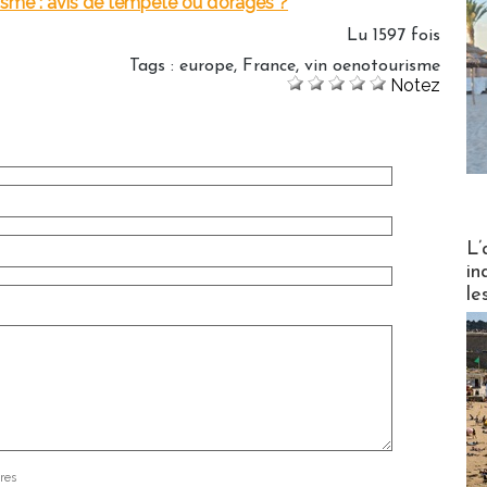
sme : avis de tempête ou d’orages ?
Lu 1597 fois
Tags
:
europe
,
France
,
vin oenotourisme
Notez
Partez
L’
in
le
res