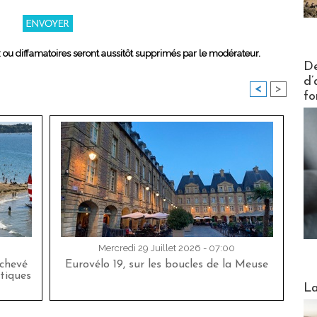
x ou diffamatoires seront aussitôt supprimés par le modérateur.
Actus V
De
d’
<
>
fo
Mercredi 29 Juillet 2026 - 07:00
achevé
Eurovélo 19, sur les boucles de la Meuse
tiques
Webinai
La