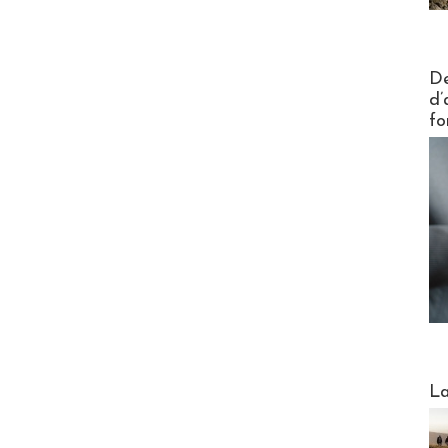
Actus V
De
d’
fo
Webinai
La