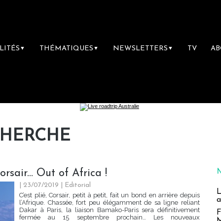
LITÉS
THÉMATIQUES
NEWSLETTERS
TV
A
▼
▼
▼
CHERCHE
sair... Out of Africa !
| 23/07/2019
|
Editorial
L
C’est plié, Corsair, petit à petit, fait un bond en arrière depuis
a
l’Afrique. Chassée, fort peu élégamment de sa ligne reliant
Dakar à Paris, la liaison Bamako-Paris sera définitivement
F
fermée au 15 septembre prochain… Les nouveaux
M