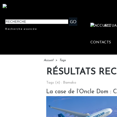
ACTUA
Recherche avancée
CONTACTS
Accueil
>
Tags
RÉSULTATS RE
Tags (4) : Bamako
La case de l’Oncle Dom : Cor