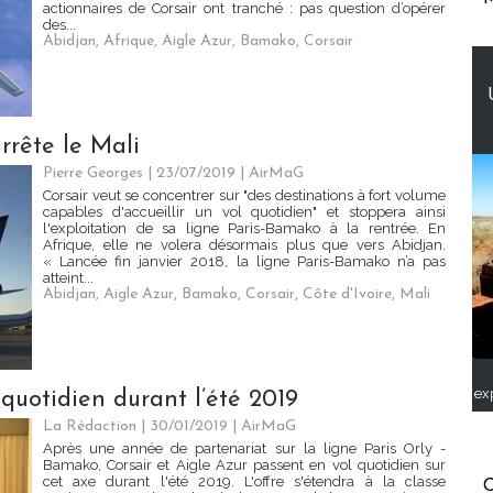
actionnaires de Corsair ont tranché : pas question d’opérer
des...
Abidjan
,
Afrique
,
Aigle Azur
,
Bamako
,
Corsair
rrête le Mali
Pierre Georges
| 23/07/2019
|
AirMaG
Corsair veut se concentrer sur "des destinations à fort volume
capables d'accueillir un vol quotidien" et stoppera ainsi
l'exploitation de sa ligne Paris-Bamako à la rentrée. En
Afrique, elle ne volera désormais plus que vers Abidjan.
« Lancée fin janvier 2018, la ligne Paris-Bamako n’a pas
atteint...
Abidjan
,
Aigle Azur
,
Bamako
,
Corsair
,
Côte d'Ivoire
,
Mali
ex
quotidien durant l’été 2019
La Rédaction
| 30/01/2019
|
AirMaG
Après une année de partenariat sur la ligne Paris Orly -
Bamako, Corsair et Aigle Azur passent en vol quotidien sur
cet axe durant l'été 2019. L'offre s'étendra à la classe
C