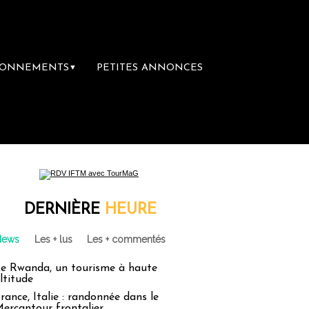
BONNEMENTS
PETITES ANNONCES
▼
DERNIÈRE
HEURE
News
Les + lus
Les + commentés
e Rwanda, un tourisme à haute
ltitude
rance, Italie : randonnée dans le
ercantour frontalier