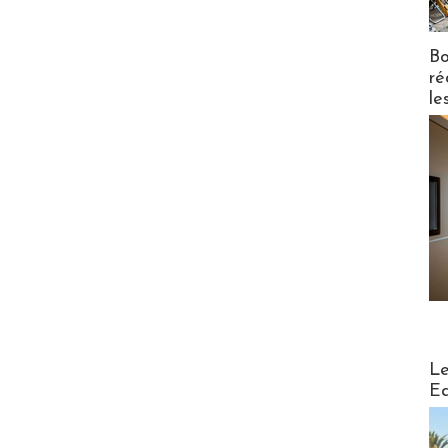
Bo
ré
le
Distribu
Le
Ed