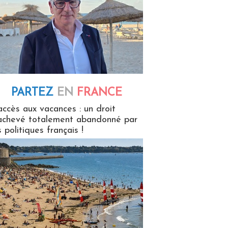
PARTEZ
EN
FRANCE
 en France
accès aux vacances : un droit
achevé totalement abandonné par
s politiques français !