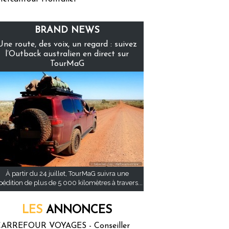
BRAND NEWS
Une route, des voix, un regard : suivez
l’Outback australien en direct sur
TourMaG
À partir du 24 juillet, TourMaG suivra une
pédition de plus de 5 000 kilomètres à travers...
LES
ANNONCES
ARREFOUR VOYAGES - Conseiller