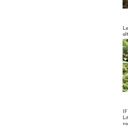
DESTI
Le
al
Product
IF
Li
v