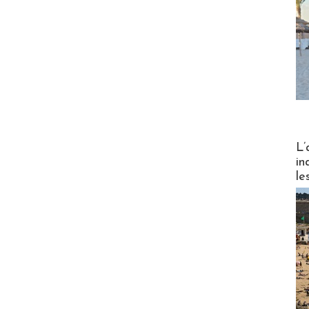
Partez
L’
in
le