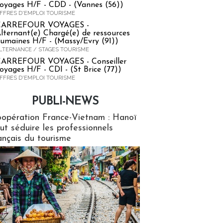
oyages H/F - CDD - (Vannes (56))
FFRES D'EMPLOI TOURISME
CARREFOUR VOYAGES -
lternant(e) Chargé(e) de ressources
umaines H/F - (Massy/Evry (91))
LTERNANCE / STAGES TOURISME
ARREFOUR VOYAGES - Conseiller
oyages H/F - CDI - (St Brice (77))
FFRES D'EMPLOI TOURISME
PUBLI-NEWS
ews
opération France-Vietnam : Hanoï
ut séduire les professionnels
ançais du tourisme