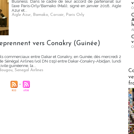
Business. Dans le cadre de leur accord de partenariat sur
v
l’axe Paris-Orly/Bamako (Mali), signé en janvier 2018, Aigle
O
Azur et...
Aigle Azur
,
Bamako
,
Corsair
,
Paris Orly
A
h
A
C
v
s reprennent vers Conakry (Guinée)
O
vols commerciaux entre Dakar et Conakry, en Guinée, dès mercredi 2
e Sénégal Airlines (vol DN 019) entre Dakar-Conakry-Abidjan, lundi
civile guinéenne, la...
Publi-n
Co
dougou
,
Senegal Airlines
ve
fr