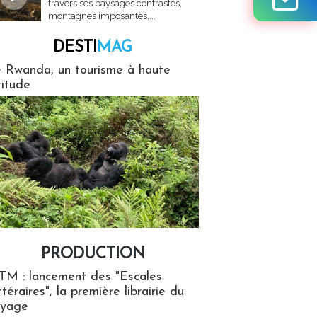
travers ses paysages contrastés,
montagnes imposantes,...
DESTI
MAG
MAG
 Rwanda, un tourisme à haute
titude
PRODUCTION
ion
TM : lancement des "Escales
ttéraires", la première librairie du
oyage