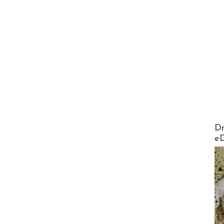
AirMa
Dr
e