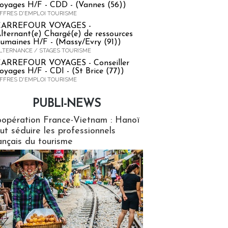
oyages H/F - CDD - (Vannes (56))
FFRES D'EMPLOI TOURISME
CARREFOUR VOYAGES -
lternant(e) Chargé(e) de ressources
umaines H/F - (Massy/Evry (91))
LTERNANCE / STAGES TOURISME
ARREFOUR VOYAGES - Conseiller
oyages H/F - CDI - (St Brice (77))
FFRES D'EMPLOI TOURISME
PUBLI-NEWS
ews
opération France-Vietnam : Hanoï
ut séduire les professionnels
ançais du tourisme