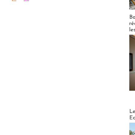
Bo
ré
le
Distribu
Le
Ed