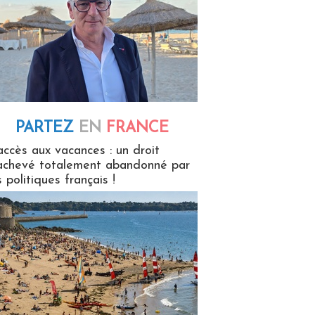
PARTEZ
EN
FRANCE
 en France
accès aux vacances : un droit
achevé totalement abandonné par
s politiques français !