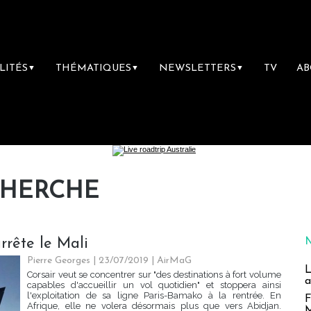
LITÉS
THÉMATIQUES
NEWSLETTERS
TV
A
▼
▼
▼
CHERCHE
rrête le Mali
Pierre Georges
| 23/07/2019
|
AirMaG
L
Corsair veut se concentrer sur "des destinations à fort volume
a
capables d'accueillir un vol quotidien" et stoppera ainsi
l'exploitation de sa ligne Paris-Bamako à la rentrée. En
F
Afrique, elle ne volera désormais plus que vers Abidjan.
M