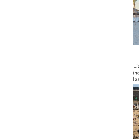
Partez
L’
in
le