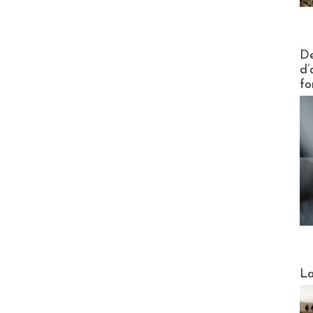
Actus V
De
d’
fo
Webinai
La