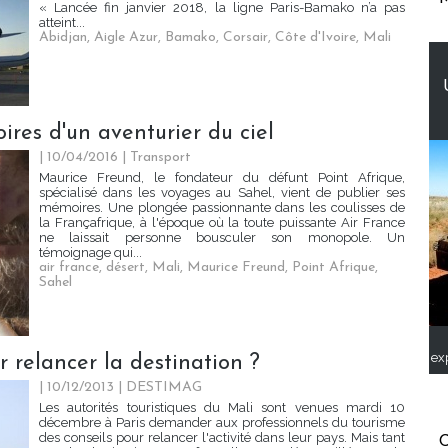
« Lancée fin janvier 2018, la ligne Paris-Bamako n’a pas
atteint...
Abidjan
,
Aigle Azur
,
Bamako
,
Corsair
,
Côte d'Ivoire
,
Mali
res d'un aventurier du ciel
| 10/04/2016
|
Transport
Maurice Freund, le fondateur du défunt Point Afrique,
spécialisé dans les voyages au Sahel, vient de publier ses
mémoires. Une plongée passionnante dans les coulisses de
la Françafrique, à l'époque où la toute puissante Air France
ne laissait personne bousculer son monopole. Un
témoignage qui...
air france
,
désert
,
Mali
,
Maurice Freund
,
Point Afrique
,
Sahel
ex
r relancer la destination ?
| 10/12/2013
|
DESTIMAG
Les autorités touristiques du Mali sont venues mardi 10
décembre à Paris demander aux professionnels du tourisme
des conseils pour relancer l'activité dans leur pays. Mais tant
C