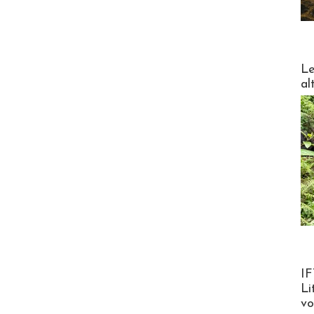
DESTI
Le
al
Product
IF
Li
v