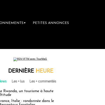
BONNEMENTS
PETITES ANNONCES
▼
DERNIÈRE
HEURE
News
Les + lus
Les + commentés
e Rwanda, un tourisme à haute
ltitude
rance, Italie : randonnée dans le
ercantour frontalier