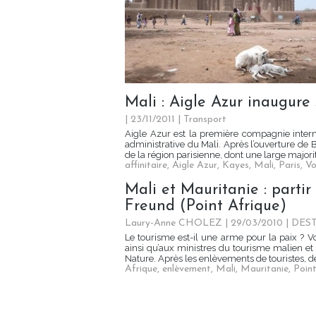
Mali : Aigle Azur inaugure 
| 23/11/2011
|
Transport
Aigle Azur est la première compagnie interna
administrative du Mali. Après l’ouverture de
de la région parisienne, dont une large majorité
affinitaire
,
Aigle Azur
,
Kayes
,
Mali
,
Paris
,
Vo
Mali et Mauritanie : partir
Freund (Point Afrique)
Laury-Anne CHOLEZ | 29/03/2010
|
DES
Le tourisme est-il une arme pour la paix ? V
ainsi qu’aux ministres du tourisme malien et
Nature. Après les enlèvements de touristes, 
Afrique
,
enlèvement
,
Mali
,
Mauritanie
,
Point