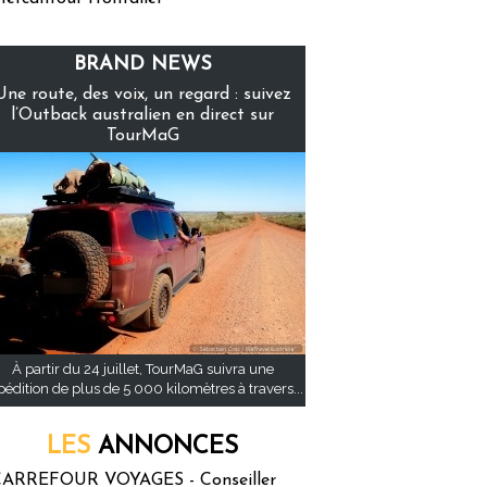
BRAND NEWS
Une route, des voix, un regard : suivez
l’Outback australien en direct sur
TourMaG
À partir du 24 juillet, TourMaG suivra une
pédition de plus de 5 000 kilomètres à travers...
LES
ANNONCES
ARREFOUR VOYAGES - Conseiller