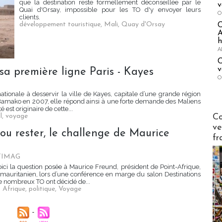
que la destination reste formellement déconseillée par le
v
Quai d'Orsay, impossible pour les TO d'y envoyer leurs
O
clients.
développement touristique
,
Mali
,
Quay d'Orsay
A
h
A
C
v
sa première ligne Paris - Kayes
O
tionale à desservir la ville de Kayes, capitale d’une grande région
 Bamako en 2007, elle répond ainsi à une forte demande des Maliens
 est originaire de cette...
Publi-n
Co
l
,
voyage
ve
 ou rester, le challenge de Maurice
fr
TIMAG
oici la question posée à Maurice Freund, président de Point-Afrique,
 mauritanien, lors d’une conférence en marge du salon Destinations
de nombreux TO ont décidé de...
 Afrique
,
politique
,
Voyage