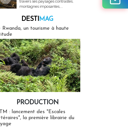
travers ses paysages contrastés,
montagnes imposantes,...
DESTI
MAG
MAG
 Rwanda, un tourisme à haute
titude
PRODUCTION
ion
TM : lancement des "Escales
ttéraires", la première librairie du
oyage