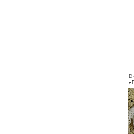
AirMa
Dr
e