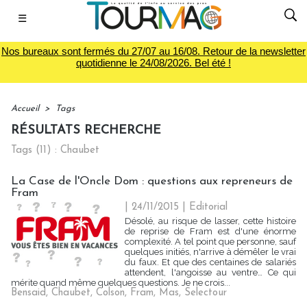
☰
Nos bureaux sont fermés du 27/07 au 16/08. Retour de la newsletter
quotidienne le 24/08/2026. Bel été !
Accueil
>
Tags
RÉSULTATS RECHERCHE
Tags (11) : Chaubet
La Case de l'Oncle Dom : questions aux repreneurs de
Fram
| 24/11/2015
|
Editorial
Désolé, au risque de lasser, cette histoire
de reprise de Fram est d'une énorme
complexité. A tel point que personne, sauf
quelques initiés, n'arrive à démêler le vrai
du faux. Et que des centaines de salariés
attendent, l'angoisse au ventre… Ce qui
mérite quand même quelques questions. Je ne crois...
Bensaid
,
Chaubet
,
Colson
,
Fram
,
Mas
,
Selectour