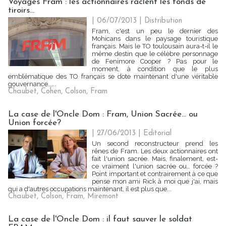
Voyages Fram : les actionnaires raclent les fonds de
tiroirs...
| 06/07/2013
|
Distribution
Fram, c'est un peu le dernier des
Mohicans dans le paysage touristique
français. Mais le TO toulousain aura-t-il le
même destin que le célèbre personnage
de Fenimore Cooper ? Pas pour le
moment, à condition que le plus
emblématique des TO français se dote maintenant d'une véritable
gouvernance…...
Chaubet
,
Cohen
,
Colson
,
Fram
La case de l'Oncle Dom : Fram, Union Sacrée… ou
Union forcée?
| 27/06/2013
|
Editorial
Un second reconstructeur prend les
rênes de Fram. Les deux actionnaires ont
fait l'union sacrée. Mais, finalement, est-
ce vraiment l'union sacrée ou… forcée ?
Point important et contrairement à ce que
pense mon ami Rick à moi que j'ai, mais
qui a d'autres occupations maintenant, il est plus que...
Chaubet
,
Colson
,
Fram
,
Miremont
La case de l'Oncle Dom : il faut sauver le soldat