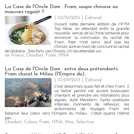
La Case de l'Oncle Dom : Fram, soupe chinoise ou
mauvais ragoût ?
| 05/10/2015
|
Editorial
Durant cette dernière édition de l'IFTM
Top Résa, on attendait enfin la grande
nouvelle, venue de la Chine lointaine pour
annoncer la conclusion du rachat de
Fram. Rien n'est venu, sauf que les
Chinois sont en train de conclure le rachat
de Globalia… Très forts, ces Chinois. On les attendait sur...
air france
,
Chaubet
,
Fram
,
HNA
La Case de l'Oncle Dom : entre deux prétendants
Fram choisit le Milieu (l'Empire du)...
| 10/09/2015
|
Editorial
C'est désormais quasi fait et chez Fram, il
va falloir perdre cet accent toulousain
chantant et prendre les intonations plus
aigües, style Mandarin. Après quelques
intenses moments de réflexion, les
actionnaires de Voyages Fram ont
balancé leur cœur vers l'Empire du milieu… C'était quand même
pas...
Chaubet
,
Colson
,
Fram
,
HNA
,
Mas
,
Selectour