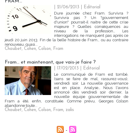
FRAM...
| 21/06/2013
|
Editorial
Dure journée chez Fram. Survivra ?
Survivra pas ? Un "gouvernement
d'union" pourrait-il naitre de cette crise
majeure ? Quelles conséquences au
niveau de la profession… Les
interrogations ne manquent pas après ce
jeudi 20 juin 2013. Fin de la belle histoire de Fram… ou au contraire
renouveau, quasi...
Chaubet
,
Cohen
,
Colson
,
Fram
Fram... et maintenant, que vais-je faire ?
| 17/02/2013
|
Editorial
Le communiqué de Fram est tombé,
(sans se faire de mal, rassurez-vous),
vendredi soir. La nouvelle gouvernance
est en place. Analyse… Nous l'avons
annoncé dès vendredi soir dernier, la
nouvelle équipe gouvernementale de
Fram a été, enfin, constituée. Comme prévu, Georges Colson
abandonne toute...
Chaubet
,
Cohen
,
Colson
,
Fram
,
zalis