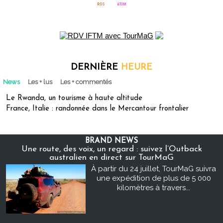
DERNIÈRE
HEURE
News
Les + lus
Les + commentés
Le Rwanda, un tourisme à haute altitude
France, Italie : randonnée dans le Mercantour frontalier
BRAND NEWS
Une route, des voix, un regard : suivez l’Outback
australien en direct sur TourMaG
À partir du 24 juillet, TourMaG suivra
une expédition de plus de 5 000
kilomètres à travers...