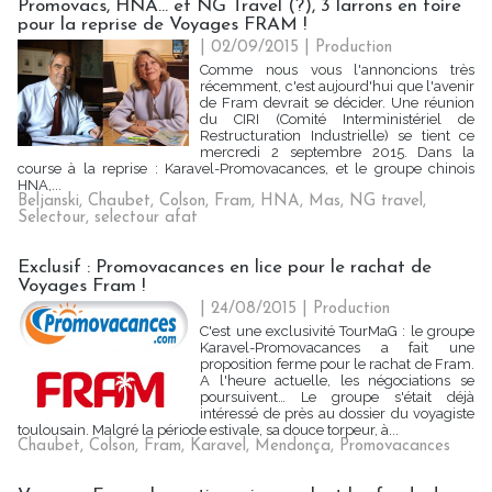
Promovacs, HNA... et NG Travel (?), 3 larrons en foire
pour la reprise de Voyages FRAM !
| 02/09/2015
|
Production
Comme nous vous l'annoncions très
récemment, c'est aujourd'hui que l'avenir
de Fram devrait se décider. Une réunion
du CIRI (Comité Interministériel de
Restructuration Industrielle) se tient ce
mercredi 2 septembre 2015. Dans la
course à la reprise : Karavel-Promovacances, et le groupe chinois
HNA,...
Beljanski
,
Chaubet
,
Colson
,
Fram
,
HNA
,
Mas
,
NG travel
,
Selectour
,
selectour afat
Exclusif : Promovacances en lice pour le rachat de
Voyages Fram !
| 24/08/2015
|
Production
C'est une exclusivité TourMaG : le groupe
Karavel-Promovacances a fait une
proposition ferme pour le rachat de Fram.
A l'heure actuelle, les négociations se
poursuivent… Le groupe s'était déjà
intéressé de près au dossier du voyagiste
toulousain. Malgré la période estivale, sa douce torpeur, à...
Chaubet
,
Colson
,
Fram
,
Karavel
,
Mendonça
,
Promovacances