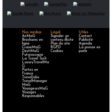
Nos médias
Légal
Utiles
AirMaG
Signaler un
Contact
Brochures en
contenu illicite
Publicité
ligne
Plan du site
Agenda
CruiseMaG
RGPD
La presse en
DestiMaG
Cookies
parle
Futuroscopie
La Travel Tech
LuxuryTravelMa
G
Partez en
France
TravelJobs
TravelManager
MaG
VoyageursMaG
Voyages
Responsables