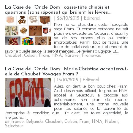
La Case de l'Oncle Dom : casse-tête chinois et
questions (sans réponse) qui brûlent les lèvres...
| 26/10/2015
|
Editorial
Rien ne va plus dans cette incroyable
saga Fram. Et comme personne ne sait
plus rien, excepté les "acteurs", chacun y
va de ses propos plus ou moins
improbables. Parmi tout ce fatras, une
foule de collaborateurs qui attendent de
savoir à quelle sauce ils seront mangés… Je reviens d'Egypte. Et...
Chaubet
,
Colson
,
Fram
,
HNA
,
Karavel
,
Promovac
La Case de l'Oncle Dom : Marie-Christine acceptera-t-
elle de Chaubet Voyages Fram ?
| 13/10/2015
|
Editorial
Allez, on tient le bon bout chez Fram.
C'est désormais officiel, le groupe HNA,
adossé à Selectour, a proposé aux
actionnaires son plan de reprise.
Indéniablement, une bonne nouvelle
pour les salariés et la pérennité de
l'entreprise à condition que... Et c'est, en toute objectivité, la
meilleure...
air france
,
Beljanski
,
Chaubet
,
Colson
,
Fram
,
HNA
,
Nabet
,
Selectour