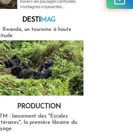
travers ses paysages contrastés,
montagnes imposantes,...
DESTI
MAG
MAG
 Rwanda, un tourisme à haute
titude
PRODUCTION
ion
TM : lancement des "Escales
ttéraires", la première librairie du
oyage