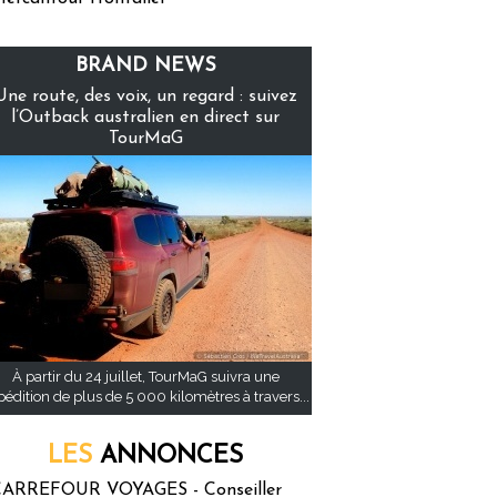
BRAND NEWS
Une route, des voix, un regard : suivez
l’Outback australien en direct sur
TourMaG
À partir du 24 juillet, TourMaG suivra une
pédition de plus de 5 000 kilomètres à travers...
LES
ANNONCES
ARREFOUR VOYAGES - Conseiller