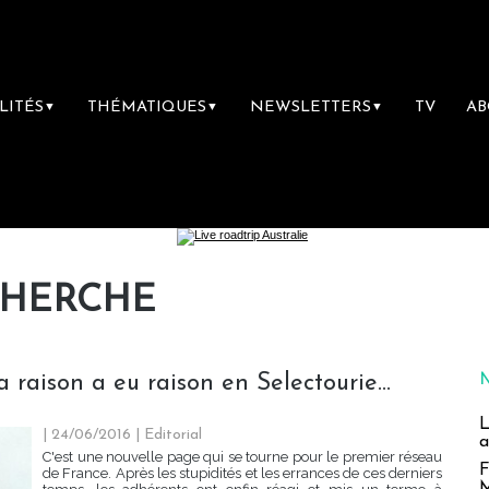
LITÉS
THÉMATIQUES
NEWSLETTERS
TV
A
▼
▼
▼
CHERCHE
 raison a eu raison en Selectourie...
L
| 24/06/2016
|
Editorial
a
C'est une nouvelle page qui se tourne pour le premier réseau
F
de France. Après les stupidités et les errances de ces derniers
M