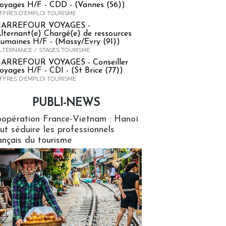
oyages H/F - CDD - (Vannes (56))
FFRES D'EMPLOI TOURISME
CARREFOUR VOYAGES -
lternant(e) Chargé(e) de ressources
umaines H/F - (Massy/Evry (91))
LTERNANCE / STAGES TOURISME
ARREFOUR VOYAGES - Conseiller
oyages H/F - CDI - (St Brice (77))
FFRES D'EMPLOI TOURISME
PUBLI-NEWS
ews
opération France-Vietnam : Hanoï
ut séduire les professionnels
ançais du tourisme