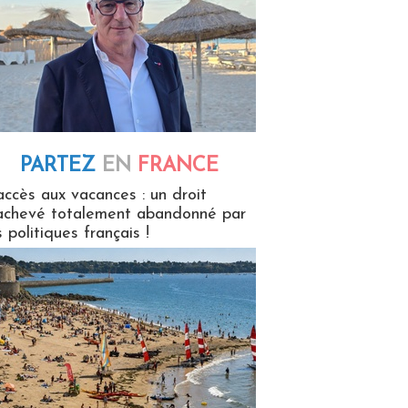
PARTEZ
EN
FRANCE
 en France
accès aux vacances : un droit
achevé totalement abandonné par
s politiques français !