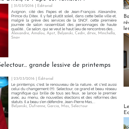
| 31/03/2016
|
Editorial
Avignon, cité des Papes et de Jean-François Alexandre,
Bo
Prince du Ditex. Il y fait plutôt soleil, dans cette belle ville et,
malgré la grève des services de la SNCF, cette première
ré
journée de salon rassemblait des personnages de haute
le
qualité... Ce salon, qui se veut le haut lieu de rencontres des...
Alexandre
,
Amalou
,
Apst
,
Beljanski
,
Cediv
,
ditex
,
Minchella
,
Snav
electour... grande lessive de printemps
| 23/03/2016
|
Editorial
Le printemps, c'est le renouveau de la nature… et c'est aussi
celui du changement (!!!). Selectour, ce grand et beau réseau
magnifique qui brille de tous ses feux, se lance le premier
avec, au menu, de nouvelles élections et des réformes des
statuts. Il a beau s'en défendre, Jean-Pierre Mas,...
Distribu
Le
Beljanski
,
Dufrenne
,
Garcia
,
Mas
,
Selectour
Ed