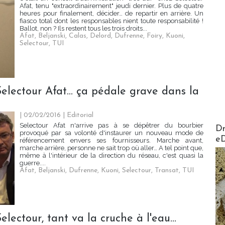
Afat, tenu "extraordinairement" jeudi dernier. Plus de quatre
heures pour finalement, décider… de repartir en arrière. Un
fiasco total dont les responsables nient toute responsabilité !
Ballot, non ? Ils restent tous les trois droits...
Afat
,
Beljanski
,
Calas
,
Delord
,
Dufrenne
,
Foiry
,
Kuoni
,
Selectour
,
TUI
electour Afat... ça pédale grave dans la
| 02/02/2016
|
Editorial
AirMa
Selectour Afat n'arrive pas à se dépêtrer du bourbier
Dr
provoqué par sa volonté d'instaurer un nouveau mode de
e
référencement envers ses fournisseurs. Marche avant,
marche arrière, personne ne sait trop où aller… A tel point que,
même à l'intérieur de la direction du réseau, c'est quasi la
guerre....
Afat
,
Beljanski
,
Dufrenne
,
Kuoni
,
Selectour
,
Transat
,
TUI
lectour, tant va la cruche à l'eau…