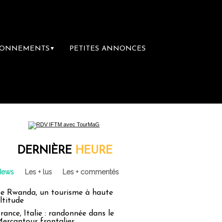
BONNEMENTS
PETITES ANNONCES
▼
DERNIÈRE
HEURE
News
Les + lus
Les + commentés
e Rwanda, un tourisme à haute
ltitude
rance, Italie : randonnée dans le
ercantour frontalier