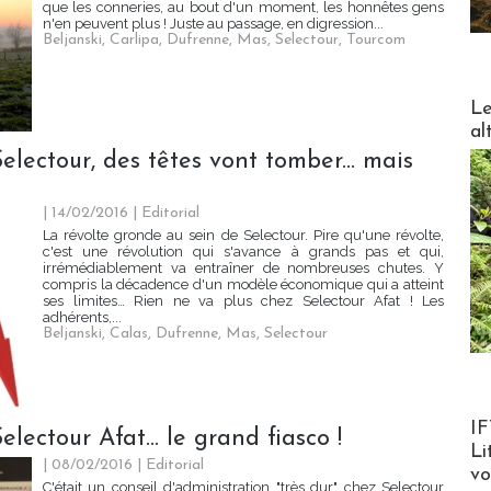
que les conneries, au bout d'un moment, les honnêtes gens
n'en peuvent plus ! Juste au passage, en digression...
Beljanski
,
Carlipa
,
Dufrenne
,
Mas
,
Selectour
,
Tourcom
DESTI
Le
al
lectour, des têtes vont tomber... mais
| 14/02/2016
|
Editorial
La révolte gronde au sein de Selectour. Pire qu'une révolte,
c'est une révolution qui s'avance à grands pas et qui,
irrémédiablement va entraîner de nombreuses chutes. Y
compris la décadence d'un modèle économique qui a atteint
ses limites… Rien ne va plus chez Selectour Afat ! Les
adhérents,...
Beljanski
,
Calas
,
Dufrenne
,
Mas
,
Selectour
Product
IF
lectour Afat... le grand fiasco !
Li
| 08/02/2016
|
Editorial
v
C'était un conseil d'administration "très dur" chez Selectour