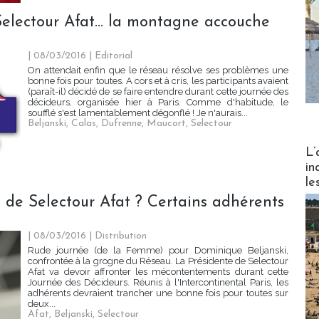
electour Afat... la montagne accouche
| 08/03/2016
|
Editorial
On attendait enfin que le réseau résolve ses problèmes une
bonne fois pour toutes. A cors et à cris, les participants avaient
(paraît-il) décidé de se faire entendre durant cette journée des
décideurs, organisée hier à Paris. Comme d'habitude, le
soufflé s'est lamentablement dégonflé ! Je n'aurais...
Beljanski
,
Calas
,
Dufrenne
,
Maucort
,
Selectour
Partez
L’
in
le
 de Selectour Afat ? Certains adhérents
| 08/03/2016
|
Distribution
Rude journée (de la Femme) pour Dominique Beljanski,
confrontée à la grogne du Réseau. La Présidente de Selectour
Afat va devoir affronter les mécontentements durant cette
Journée des Décideurs. Réunis à l'Intercontinental Paris, les
adhérents devraient trancher une bonne fois pour toutes sur
deux...
Afat
,
Beljanski
,
Selectour