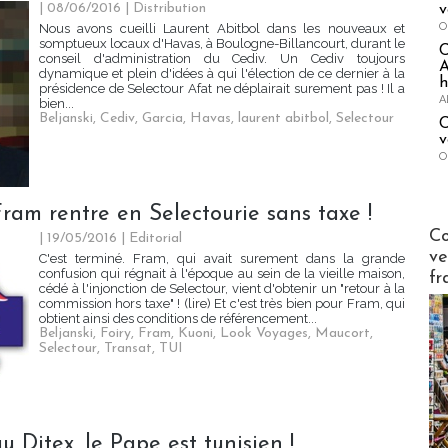
| 08/06/2016
|
Distribution
v
O
Nous avons cueilli Laurent Abitbol dans les nouveaux et
somptueux locaux d'Havas, à Boulogne-Billancourt, durant le
conseil d'administration du Cediv. Un Cediv toujours
A
dynamique et plein d'idées à qui l'élection de ce dernier à la
h
présidence de Selectour Afat ne déplairait surement pas ! Il a
A
bien...
Beljanski
,
Cediv
,
Garcia
,
Havas
,
laurent abitbol
,
Selectour
C
v
O
ram rentre en Selectourie sans taxe !
Publi-n
Co
| 19/05/2016
|
Editorial
ve
C'est terminé. Fram, qui avait surement dans la grande
confusion qui régnait à l'époque au sein de la vieille maison,
fr
cédé à l'injonction de Selectour, vient d'obtenir un "retour à la
commission hors taxe" ! (lire) Et c'est très bien pour Fram, qui
obtient ainsi des conditions de référencement...
Beljanski
,
Foiry
,
Fram
,
Kuoni
,
Look Voyages
,
Maucort
,
Selectour
,
Transat
,
TUI
 Ditex, le Pape est tunisien !