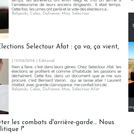
temps, les adhérents ont enfin réagi et mis un terme à
l'amateurisme de leurs anciens dirigeants… Il était temps.
Cette fois, les urnes ont parlé et le vote des électeurs a...
Beljanski
,
Calas
,
Dufrenne
,
Mas
,
Selectour
ections Selectour Afat : ça va, ça vient,
| 15/06/2016
|
Editorial
Rien à faire, c'est dans leurs gènes. Chez Selectour Afat, les
élections se profilent et comme d'habitude, les passions se
déchaînent. Cette fois, dans un document que je me suis
procuré, c'est Bernard Vairon... qui se laisse aller ! Laurent
Abitbol, avec grande clairvoyance, me confiait lors de...
Beljanski
,
Calas
,
Dufrenne
,
Mas
,
Selectour Afat
ex
rêter les combats d'arrière-garde... Nous
itique !"
C