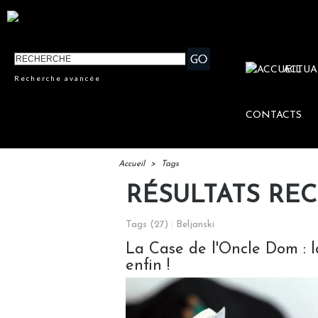
ACTUA
Recherche avancée
CONTACTS
Accueil
>
Tags
RÉSULTATS RE
Tags (27) : Beljanski
La Case de l'Oncle Dom : la
enfin !