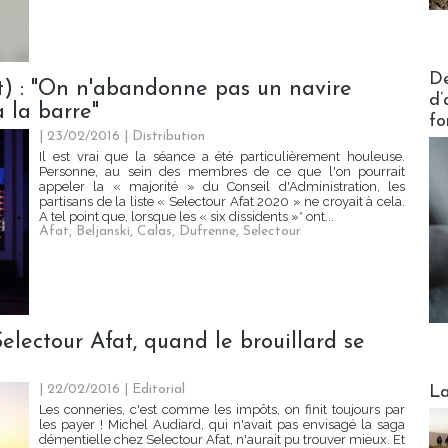
Actus V
De
at) : "On n'abandonne pas un navire
d’
 la barre"
fo
| 23/02/2016
|
Distribution
Il est vrai que la séance a été particulièrement houleuse.
Personne, au sein des membres de ce que l'on pourrait
appeler la « majorité » du Conseil d'Administration, les
partisans de la liste « Selectour Afat 2020 » ne croyait à cela.
A tel point que, lorsque les « six dissidents »* ont...
Afat
,
Beljanski
,
Calas
,
Dufrenne
,
Selectour
electour Afat, quand le brouillard se
Webinai
| 22/02/2016
|
Editorial
La
Les conneries, c'est comme les impôts, on finit toujours par
les payer ! Michel Audiard, qui n'avait pas envisagé la saga
démentielle chez Selectour Afat, n'aurait pu trouver mieux. Et