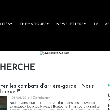
LITÉS
THÉMATIQUES
NEWSLETTERS
TV
A
▼
▼
▼
CHERCHE
rêter les combats d'arrière-garde... Nous
itique !"
L
| 08/06/2016
|
Distribution
a
Nous avons cueilli Laurent Abitbol dans les nouveaux et
F
somptueux locaux d'Havas, à Boulogne-Billancourt, durant le
M