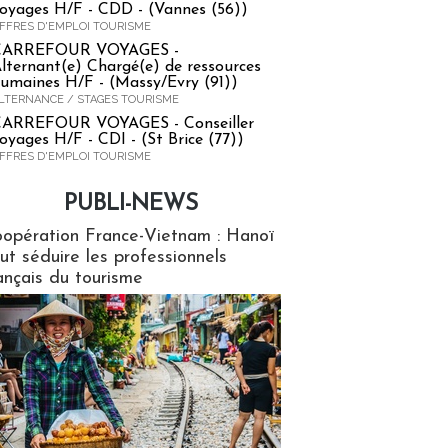
oyages H/F - CDD - (Vannes (56))
FFRES D'EMPLOI TOURISME
CARREFOUR VOYAGES -
lternant(e) Chargé(e) de ressources
umaines H/F - (Massy/Evry (91))
LTERNANCE / STAGES TOURISME
ARREFOUR VOYAGES - Conseiller
oyages H/F - CDI - (St Brice (77))
FFRES D'EMPLOI TOURISME
PUBLI-NEWS
ews
opération France-Vietnam : Hanoï
ut séduire les professionnels
ançais du tourisme