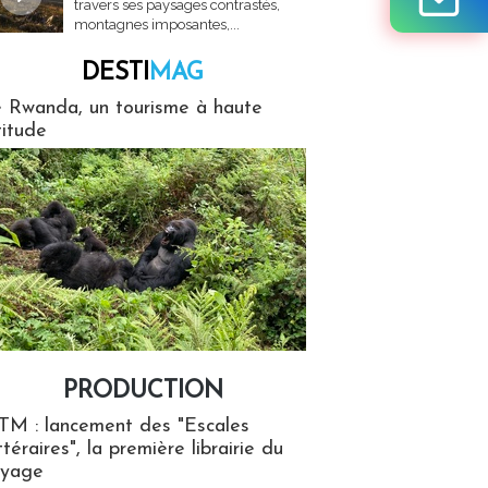
travers ses paysages contrastés,
montagnes imposantes,...
DESTI
MAG
MAG
 Rwanda, un tourisme à haute
titude
PRODUCTION
ion
TM : lancement des "Escales
ttéraires", la première librairie du
oyage