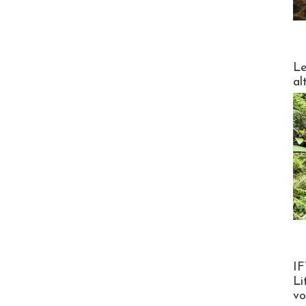
DESTI
Le
al
Product
IF
Li
v