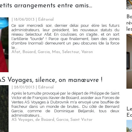
petits arrangements entre amis…
Bo
| 18/06/2013
|
Editorial
ré
Ce soir mercredi soir, dernier délai pour élire les futurs
le
administrateurs, leur président, les nouveaux statuts du
réseau Selectour Afat. En coulisses, on s'agite… et on sort
l'artillerie "lourde" ! Parce que finalement, bien des zones
d'ombre (normal) demeurent un peu obscures (de la force
le...
Afat
,
Boüard
,
Garcia
,
Mas
,
Selectour
,
Vairon
AS Voyages, silence, on manœuvre !
| 28/01/2013
|
Editorial
Après le tumulte provoqué par le départ de Philippe de Saint
Victor et de François-Xavier de Boüard, assister aux Forces de
Ventes AS Voyages à Dubrovnik m'a envoyé une bouffée de
fraicheur dans un monde de brutes… Du côté de Bernard
Distribu
Le
Garcia, comme de Dominique Beljanski, tous deux
Ed
administrateurs...
AS Voyages
,
de Boüard
,
Garcia
,
Saint Victor