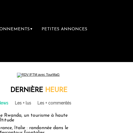
BONNEMENTS
PETITES ANNONCES
▼
DERNIÈRE
HEURE
News
Les + lus
Les + commentés
e Rwanda, un tourisme à haute
ltitude
rance, Italie : randonnée dans le
ercantour frontalier