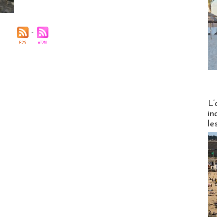
Partez
L’
in
le