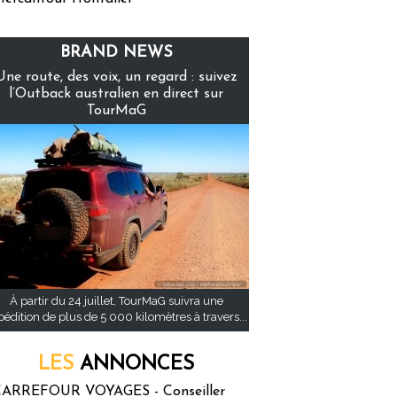
BRAND NEWS
Une route, des voix, un regard : suivez
l’Outback australien en direct sur
TourMaG
À partir du 24 juillet, TourMaG suivra une
pédition de plus de 5 000 kilomètres à travers...
LES
ANNONCES
ARREFOUR VOYAGES - Conseiller