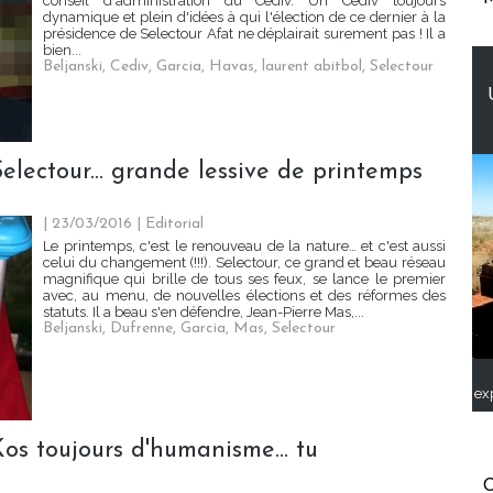
conseil d'administration du Cediv. Un Cediv toujours
dynamique et plein d'idées à qui l'élection de ce dernier à la
présidence de Selectour Afat ne déplairait surement pas ! Il a
bien...
Beljanski
,
Cediv
,
Garcia
,
Havas
,
laurent abitbol
,
Selectour
electour... grande lessive de printemps
| 23/03/2016
|
Editorial
Le printemps, c'est le renouveau de la nature… et c'est aussi
celui du changement (!!!). Selectour, ce grand et beau réseau
magnifique qui brille de tous ses feux, se lance le premier
avec, au menu, de nouvelles élections et des réformes des
statuts. Il a beau s'en défendre, Jean-Pierre Mas,...
Beljanski
,
Dufrenne
,
Garcia
,
Mas
,
Selectour
ex
os toujours d'humanisme... tu
C