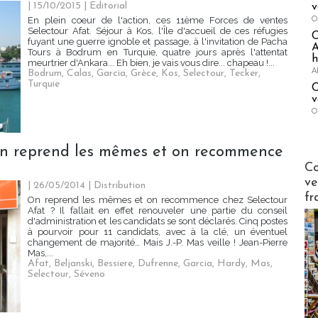
| 15/10/2015
|
Editorial
v
O
En plein coeur de l'action, ces 11ème Forces de ventes
Selectour Afat. Séjour à Kos, l'Île d'accueil de ces réfugies
fuyant une guerre ignoble et passage, à l'invitation de Pacha
A
Tours à Bodrum en Turquie, quatre jours après l'attentat
h
meurtrier d'Ankara... Eh bien, je vais vous dire... chapeau !...
A
Bodrum
,
Calas
,
Garcia
,
Grèce
,
Kos
,
Selectour
,
Tecker
,
Turquie
C
v
O
: on reprend les mêmes et on recommence
Publi-n
Co
ve
| 26/05/2014
|
Distribution
fr
On reprend les mêmes et on recommence chez Selectour
Afat ? Il fallait en effet renouveler une partie du conseil
d'administration et les candidats se sont déclarés. Cinq postes
à pourvoir pour 11 candidats, avec à la clé, un éventuel
changement de majorité… Mais J.-P. Mas veille ! Jean-Pierre
Mas,...
Afat
,
Beljanski
,
Bessiere
,
Dufrenne
,
Garcia
,
Hardy
,
Mas
,
Selectour
,
Séveno