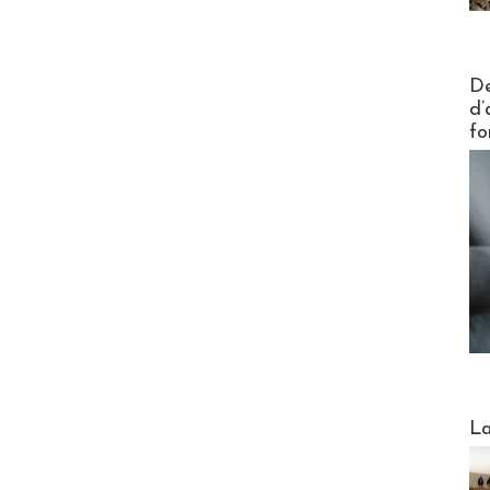
Actus V
De
d’
fo
Webinai
La