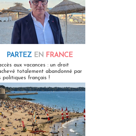
PARTEZ
EN
FRANCE
 en France
accès aux vacances : un droit
achevé totalement abandonné par
s politiques français !