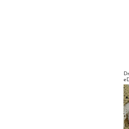
AirMa
Dr
e