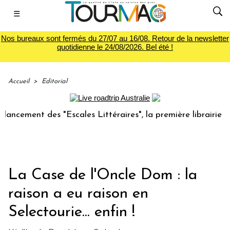
☰
Nos bureaux sont fermés du 27/07 au 16/08. Retour de la newsletter
quotidienne le 24/08/2026. Bel été !
Accueil
>
Editorial
ment des "Escales Littéraires", la première librairie du voy
La Case de l'Oncle Dom : la
raison a eu raison en
Selectourie... enfin !