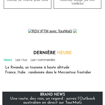
monde ne tourne plus rond
mauvais usage du mot
“cadeau”
DERNIÈRE
HEURE
News
Les + lus
Les + commentés
Le Rwanda, un tourisme à haute altitude
France, Italie : randonnée dans le Mercantour frontalier
BRAND NEWS
Une route, des voix, un regard : suivez l’Outback
australien en direct sur TourMaG