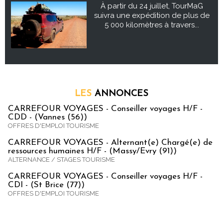
À partir du 24 juillet, TourMaG
suivra une expédition de plus de
5 000 kilomètres à travers...
LES
ANNONCES
CARREFOUR VOYAGES - Conseiller voyages H/F -
CDD - (Vannes (56))
OFFRES D'EMPLOI TOURISME
CARREFOUR VOYAGES - Alternant(e) Chargé(e) de
ressources humaines H/F - (Massy/Evry (91))
ALTERNANCE / STAGES TOURISME
CARREFOUR VOYAGES - Conseiller voyages H/F -
CDI - (St Brice (77))
OFFRES D'EMPLOI TOURISME