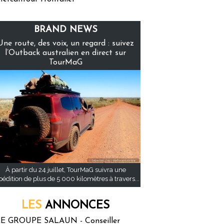
BRAND NEWS
Une route, des voix, un regard : suivez
l’Outback australien en direct sur
TourMaG
À partir du 24 juillet, TourMaG suivra une
pédition de plus de 5 000 kilomètres à travers...
LES
ANNONCES
E GROUPE SALAUN - Conseiller