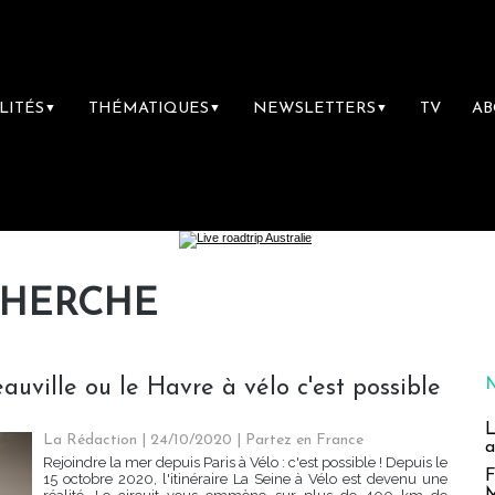
LITÉS
THÉMATIQUES
NEWSLETTERS
TV
A
▼
▼
▼
CHERCHE
eauville ou le Havre à vélo c'est possible
L
La Rédaction
| 24/10/2020
|
Partez en France
a
Rejoindre la mer depuis Paris à Vélo : c'est possible ! Depuis le
F
15 octobre 2020, l'itinéraire La Seine à Vélo est devenu une
M