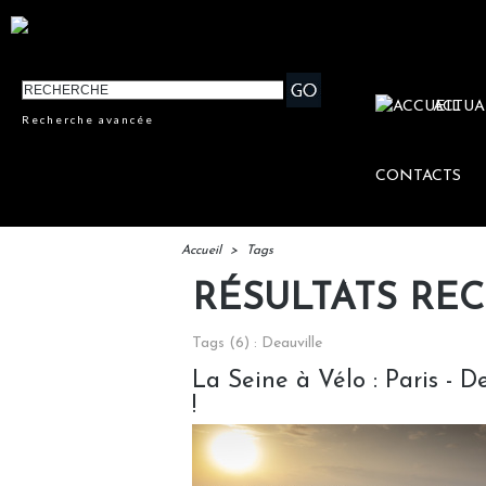
ACTUA
Recherche avancée
CONTACTS
Accueil
>
Tags
RÉSULTATS RE
Tags (6) : Deauville
La Seine à Vélo : Paris - D
!