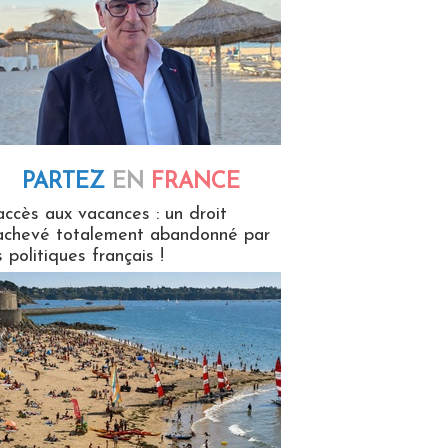
PARTEZ
EN
FRANCE
 en France
accès aux vacances : un droit
achevé totalement abandonné par
s politiques français !