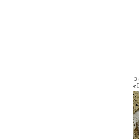
AirMa
Dr
e