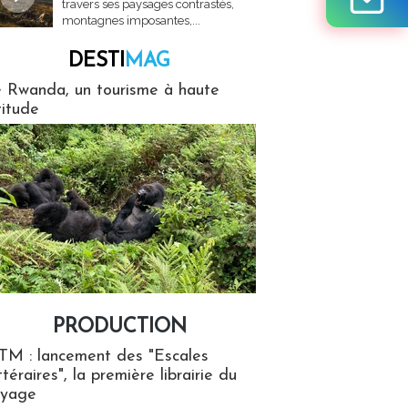
travers ses paysages contrastés,
montagnes imposantes,...
DESTI
MAG
MAG
 Rwanda, un tourisme à haute
titude
PRODUCTION
ion
TM : lancement des "Escales
ttéraires", la première librairie du
oyage