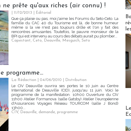
ne prête qu'aux riches (air connu) !
| 11/12/2013
|
Editorial
Bo
Que ça plaise ou pas, moi j'aime les Forums du Seto-Ceto. La
ré
famille du CAC 40 du Tourisme est là, de bonne humeur
même si la vie n'est pas toujours drôle et l'on y fait des
le
rencontres amusantes. Toutefois, le pauvre monsieur de la
BPI qui est intervenu au cours des débats aurait pu plomber...
Capestant
,
Ceto
,
Deauville
,
Mesguich
,
Seto
le programme...
La Rédaction | 04/06/2010
|
Distribution
Le CIV Deauville ouvrira ses portes le 10 juin au Centre
International de Deauville (CID), jusqu'au 11 juin. Voici le
programme de la manifestation. 10h00 Ouverture du CIV
11h00 Atelier Formanova (salle Gatsby) Atelier l'européenne
d'Assurances Voyages Réseau TOURCOM (salle J Bond)
Distribu
Le
13h00...
CIV
,
Deauville
,
demande
,
programme
Ed