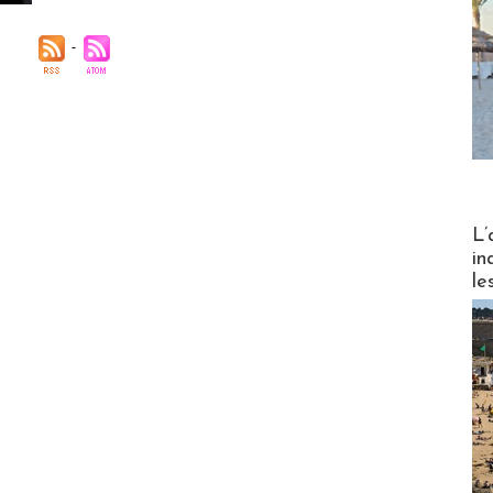
Partez
L’
in
le