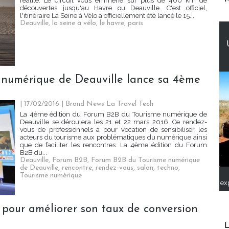
réalité. Le circuit vous emmène sur plus de 400 km de
découvertes jusqu'au Havre ou Deauville. C'est officiel,
l'itinéraire La Seine à Vélo a officiellement été lancé le 15...
Deauville
,
la seine à vélo
,
le havre
,
paris
 numérique de Deauville lance sa 4ème
| 17/02/2016
|
Brand News La Travel Tech
La 4ème édition du Forum B2B du Tourisme numérique de
Deauville se déroulera les 21 et 22 mars 2016. Ce rendez-
vous de professionnels a pour vocation de sensibiliser les
acteurs du tourisme aux problématiques du numérique ainsi
que de faciliter les rencontres. La 4ème édition du Forum
B2B du...
Deauville
,
Forum B2B
,
Forum B2B du Tourisme numérique
de Deauville
,
rencontre
,
rendez-vous
,
salon
,
techno
,
Tourisme numérique
ex
n pour améliorer son taux de conversion
L