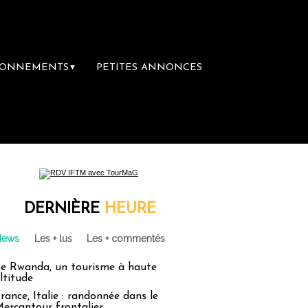
BONNEMENTS
PETITES ANNONCES
▼
DERNIÈRE
HEURE
News
Les + lus
Les + commentés
e Rwanda, un tourisme à haute
ltitude
rance, Italie : randonnée dans le
ercantour frontalier