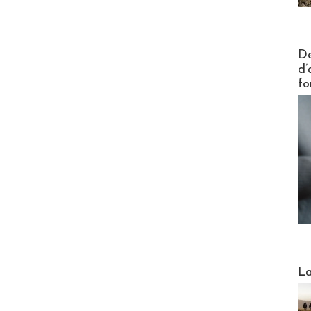
Actus V
De
d’
fo
Webinai
La