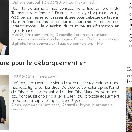
Ophélie Surcouf | 31/03/2015
|
La Travel Tech
v
O
Pour la troisième année consécutive a lieu le forum du
Tourisme Numérique à Deauville. Les 23 et 24 mars 2015,
900 personnes se sont rassemblées pour débattre de l’avenir
A
du numérique dans le secteur du tourisme. Au centre des
h
interrogations : la question du taux de transformation en
A
ligne. Entre...
AwoO
,
Brittany Ferries
,
Deauville
,
forum du tourisme
C
numerique
,
nouvelles technologies
,
Ouest On Line
,
stratégie
v
digitale
,
taux conversion
,
taux de conversion
,
TN3
O
épare pour le débarquement en
Publi-n
Co
ve
| 23/12/2014
|
Transport
fr
L'aéroport de Deauville vient de signer avec Ryanair pour une
nouvelle ligne sur Londres. De quoi se consoler après l'arrêt
de CityJet qui se posait à London-City. Mais les Normands
pourront aussi choisir d'aller à Caen, qui propose également
un vol sur la capitale anglais avec Flybe.
Caen
,
compagnie low-cost
,
Deauville
,
Flybe
,
Normandie
,
ryanair