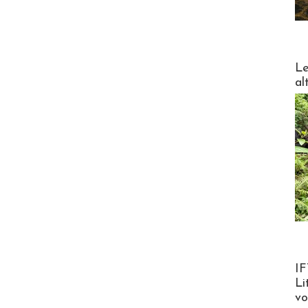
DESTI
Le
al
Product
IF
Li
v