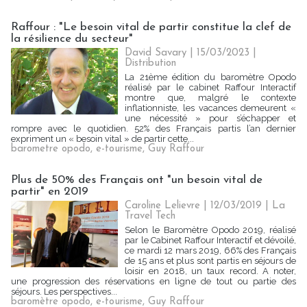
Raffour : "Le besoin vital de partir constitue la clef de
la résilience du secteur"
David Savary
| 15/03/2023
|
Distribution
La 21ème édition du baromètre Opodo
réalisé par le cabinet Raffour Interactif
montre que, malgré le contexte
inflationniste, les vacances demeurent «
une nécessité » pour s’échapper et
rompre avec le quotidien. 52% des Français partis l’an dernier
expriment un « besoin vital » de partir cette...
barometre opodo
,
e-tourisme
,
Guy Raffour
Plus de 50% des Français ont "un besoin vital de
partir" en 2019
Caroline Lelievre
| 12/03/2019
|
La
Travel Tech
Selon le Baromètre Opodo 2019, réalisé
par le Cabinet Raffour Interactif et dévoilé,
ce mardi 12 mars 2019, 66% des Français
de 15 ans et plus sont partis en séjours de
loisir en 2018, un taux record. A noter,
une progression des réservations en ligne de tout ou partie des
séjours. Les perspectives...
baromètre opodo
,
e-tourisme
,
Guy Raffour