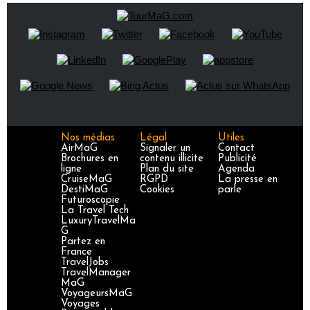
Nos médias
Légal
Utiles
AirMaG
Signaler un
Contact
Brochures en
contenu illicite
Publicité
ligne
Plan du site
Agenda
CruiseMaG
RGPD
La presse en
DestiMaG
Cookies
parle
Futuroscopie
La Travel Tech
LuxuryTravelMa
G
Partez en
France
TravelJobs
TravelManager
MaG
VoyageursMaG
Voyages