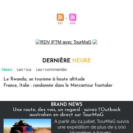
DERNIÈRE
HEURE
News
Les + lus
Les + commentés
Le Rwanda, un tourisme à haute altitude
France, Italie : randonnée dans le Mercantour frontalier
BRAND NEWS
Une route, des voix, un regard : suivez l’Outback
australien en direct sur TourMaG
À partir du 24 juillet, TourMaG suivra
une expédition de plus de 5 000
kilomètres à travers...