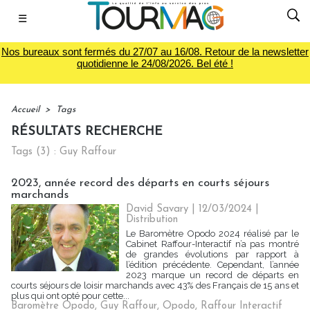
☰
Nos bureaux sont fermés du 27/07 au 16/08. Retour de la newsletter
quotidienne le 24/08/2026. Bel été !
Accueil
>
Tags
RÉSULTATS RECHERCHE
Tags (3) : Guy Raffour
2023, année record des départs en courts séjours
marchands
David Savary
| 12/03/2024
|
Distribution
Le Baromètre Opodo 2024 réalisé par le
Cabinet Raffour-Interactif n’a pas montré
de grandes évolutions par rapport à
l’édition précédente. Cependant, l’année
2023 marque un record de départs en
courts séjours de loisir marchands avec 43% des Français de 15 ans et
plus qui ont opté pour cette...
Baromètre Opodo
,
Guy Raffour
,
Opodo
,
Raffour Interactif