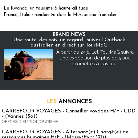
Le Rwanda, un tourisme à haute altitude
France, Italie : randonnée dans le Mercantour frontalier
BRAND NEWS
Une route, des voix, un regard : suivez l’Outback
australien en direct sur TourMaG
À partir du 24 juillet, TourMaG suivra
une expédition de plus de 5 000
kilomètres à travers...
LES
ANNONCES
CARREFOUR VOYAGES - Conseiller voyages H/F - CDD
- (Vannes (56))
OFFRES D'EMPLOI TOURISME
CARREFOUR VOYAGES - Alternant(e) Chargé(e) de
ressources humaines H/F - (Massy/Evry (91))