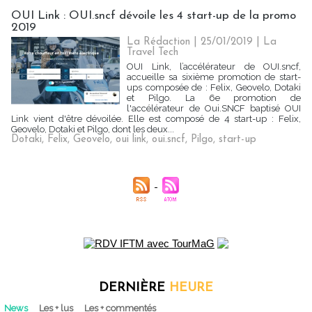
OUI Link : OUI.sncf dévoile les 4 start-up de la promo
2019
La Rédaction
| 25/01/2019
|
La
Travel Tech
OUI Link, l’accélérateur de OUI.sncf,
accueille sa sixième promotion de start-
ups composée de : Felix, Geovelo, Dotaki
et Pilgo. La 6e promotion de
l'accélérateur de Oui.SNCF baptisé OUI
Link vient d'être dévoilée. Elle est composé de 4 start-up : Felix,
Geovelo, Dotaki et Pilgo, dont les deux...
Dotaki
,
Felix
,
Geovelo
,
oui link
,
oui.sncf
,
Pilgo
,
start-up
DERNIÈRE
HEURE
News
Les + lus
Les + commentés