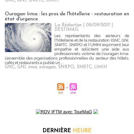
GNC
,
GNI
,
SNRTC
,
UMIH
Ouragan Irma : les pros de l'hôtellerie - restauration en
état d'urgence
La Rédaction
| 08/09/2017
|
DESTIMAG
Les représentants des secteurs de
l'hôtellerie et de la restauration (GNC, GNI,
SNRTC, SNRPO et l'UMIH) expriment leur
empathie et sollicitent une aide aux
professionnels victime de l'ouragan Irma.
L’ensemble des organisations professionnelles du secteur des hôtels,
cafés et restaurants a publié un...
GNC
,
GNI
,
irma
,
ouragan
,
SNRPO
,
SNRTC
,
UMIH
DERNIÈRE
HEURE