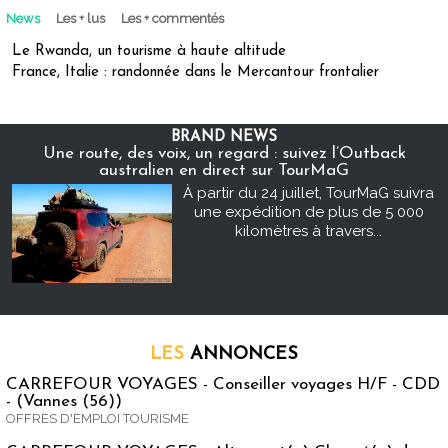
News
Les + lus
Les + commentés
Le Rwanda, un tourisme à haute altitude
France, Italie : randonnée dans le Mercantour frontalier
BRAND NEWS
Une route, des voix, un regard : suivez l’Outback
australien en direct sur TourMaG
À partir du 24 juillet, TourMaG suivra
une expédition de plus de 5 000
kilomètres à travers...
LES
ANNONCES
CARREFOUR VOYAGES - Conseiller voyages H/F - CDD
- (Vannes (56))
OFFRES D'EMPLOI TOURISME