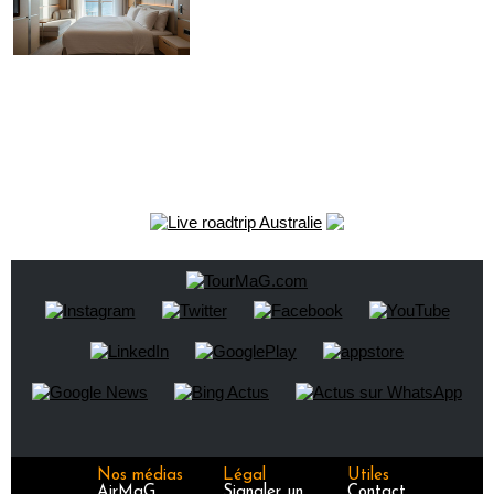
Nos médias
Légal
Utiles
AirMaG
Signaler un
Contact