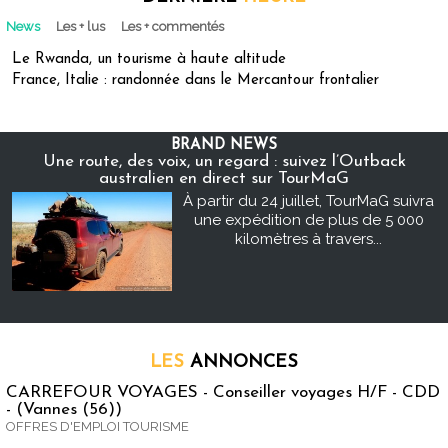
News
Les + lus
Les + commentés
Le Rwanda, un tourisme à haute altitude
France, Italie : randonnée dans le Mercantour frontalier
BRAND NEWS
Une route, des voix, un regard : suivez l’Outback
australien en direct sur TourMaG
À partir du 24 juillet, TourMaG suivra
une expédition de plus de 5 000
kilomètres à travers...
LES
ANNONCES
CARREFOUR VOYAGES - Conseiller voyages H/F - CDD
- (Vannes (56))
OFFRES D'EMPLOI TOURISME