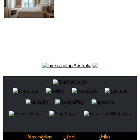
Nos médias
Légal
Utiles