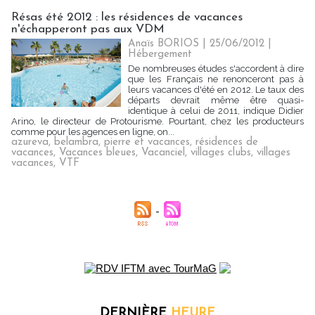
Résas été 2012 : les résidences de vacances
n'échapperont pas aux VDM
Anaïs BORIOS
| 25/06/2012
|
Hébergement
De nombreuses études s'accordent à dire
que les Français ne renonceront pas à
leurs vacances d'été en 2012. Le taux des
départs devrait même être quasi-
identique à celui de 2011, indique Didier
Arino, le directeur de Protourisme. Pourtant, chez les producteurs
comme pour les agences en ligne, on...
azureva
,
belambra
,
pierre et vacances
,
résidences de
vacances
,
Vacances bleues
,
Vacanciel
,
villages clubs
,
villages
vacances
,
VTF
DERNIÈRE
HEURE