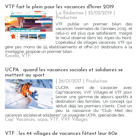
VTF fait le plein pour les vacances d'hiver 2019
La Rédaction
| 25/02/2019
|
Production
VTF publie un premier bilan des
vacances hivernales de l'années 2019, et
celui-ci est plus que satisfaisant, malgré
le recul observé dans les Alpes du Nord.
L'opérateur de villages vacances, VTF qui
gère pas moins de 55 établissements et offre 20 destinations à la
montagne, propose un premier bilan...
Karellis
,
VTF
UCPA : quand les vacances sociales et solidaires se
mettent au sport
| 26/01/2017
|
Production
L'UCPA vient de s'associer avec
Cap'Vacances, VVF Villages et VTF pour
lancer une gamme de séjours sportifs à
destination des familles. Un concept qui
séduit déjà les premiers clients. C'est un
peu la naissance du "Club Med des
vacances sociales et solidaires". Le voyagiste UCPA, spécialiste des...
Cap' Vacances
,
ucpa
,
VTF
,
VVF Villages
VTF : les 44 villages de vacances fêtent leur 60e