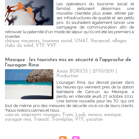
Les opérateurs du tourisme social et
familial séduisent désormais une
nouvelle clientèle plus aisée, attirée par
ses infrastructures de qualité et ses petits
prix. Ils souhaitent également lancer une
campagne de communication afin de
retrouver la paternité d'un mode de séjour qu'ils ont été les premiers à
inventer.
chèque vacances
,
tourisme social
,
UNAT
,
Vacanciel
,
villages
clubs du soleil
,
VTF
,
VVF
Mexique : les touristes mis en sécurité à l'approche de
l'ouragan Rina
Anaïs BORIOS
| 27/10/2011
|
Production
L'ouragan Rina, qui devrait passer dans
les heures qui viennent près de la station
balnéaire de Cancun, au Mexique, a
perdu en intensité jeudi 27 octobre 2011.
Une bonne nouvelle pour les TO, qui ont
tout de même pris des mesures de sécurité vis-à-vis de leurs clients.
"Nous restons calmes et nous...
cancun
,
empreinte voyages
,
Fram
,
Look
,
mexico
,
mexique
,
ouragan rina
,
Transat
,
Travelplan
,
VTF
,
yucatan