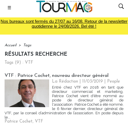
☰
Nos bureaux sont fermés du 27/07 au 16/08. Retour de la newsletter
quotidienne le 24/08/2026. Bel été !
Accueil
>
Tags
RÉSULTATS RECHERCHE
Tags (9) : VTF
VTF : Patrice Cochet, nouveau directeur général
La Rédaction
| 11/03/2019
|
People
Entré chez VTF en 2018 en tant que
directeur commercial et marketing,
Patrice Cochet vient d'être nommé au
poste de directeur général de
l'association. Patrice Cochet a été nommé,
le 6 février dernier, directeur général de
VTF, par le conseil d’administration de l’association. En poste depuis
le...
Patrice Cochet
,
VTF