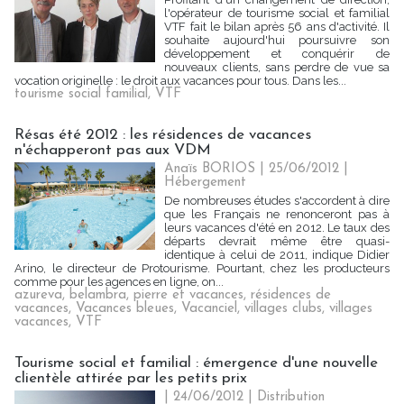
l'opérateur de tourisme social et familial
VTF fait le bilan après 56 ans d'activité. Il
souhaite aujourd'hui poursuivre son
développement et conquérir de
nouveaux clients, sans perdre de vue sa
vocation originelle : le droit aux vacances pour tous. Dans les...
tourisme social familial
,
VTF
Résas été 2012 : les résidences de vacances
n'échapperont pas aux VDM
Anaïs BORIOS
| 25/06/2012
|
Hébergement
De nombreuses études s'accordent à dire
que les Français ne renonceront pas à
leurs vacances d'été en 2012. Le taux des
départs devrait même être quasi-
identique à celui de 2011, indique Didier
Arino, le directeur de Protourisme. Pourtant, chez les producteurs
comme pour les agences en ligne, on...
azureva
,
belambra
,
pierre et vacances
,
résidences de
vacances
,
Vacances bleues
,
Vacanciel
,
villages clubs
,
villages
vacances
,
VTF
Tourisme social et familial : émergence d'une nouvelle
clientèle attirée par les petits prix
| 24/06/2012
|
Distribution