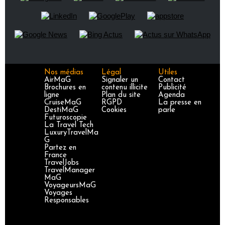
Nos médias
Légal
Utiles
AirMaG
Signaler un
Contact
Brochures en
contenu illicite
Publicité
ligne
Plan du site
Agenda
CruiseMaG
RGPD
La presse en
DestiMaG
Cookies
parle
Futuroscopie
La Travel Tech
LuxuryTravelMa
G
Partez en
France
TravelJobs
TravelManager
MaG
VoyageursMaG
Voyages
Responsables