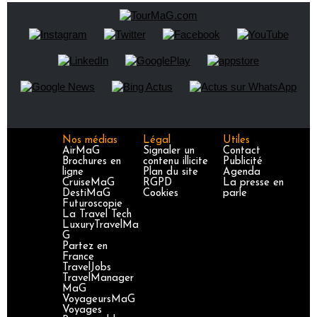
Nos médias
Légal
Utiles
AirMaG
Signaler un
Contact
Brochures en
contenu illicite
Publicité
ligne
Plan du site
Agenda
CruiseMaG
RGPD
La presse en
DestiMaG
Cookies
parle
Futuroscopie
La Travel Tech
LuxuryTravelMa
G
Partez en
France
TravelJobs
TravelManager
MaG
VoyageursMaG
Voyages