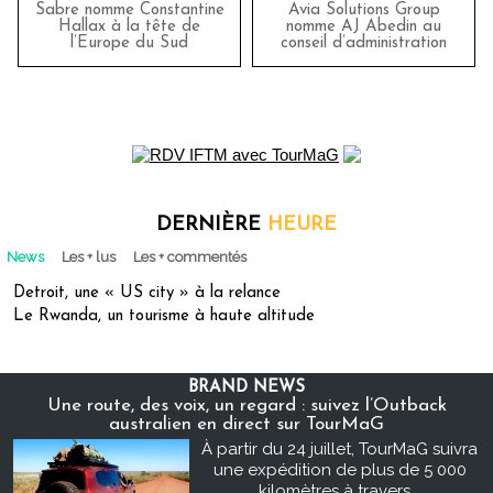
Sabre nomme Constantine
Avia Solutions Group
Hallax à la tête de
nomme AJ Abedin au
l’Europe du Sud
conseil d’administration
DERNIÈRE
HEURE
News
Les + lus
Les + commentés
Detroit, une « US city » à la relance
Le Rwanda, un tourisme à haute altitude
BRAND NEWS
Une route, des voix, un regard : suivez l’Outback
australien en direct sur TourMaG
À partir du 24 juillet, TourMaG suivra
une expédition de plus de 5 000
kilomètres à travers...