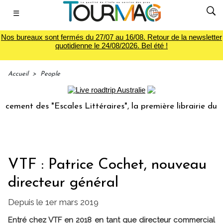
☰
Nos bureaux sont fermés du 27/07 au 16/08. Retour de la newsletter
quotidienne le 24/08/2026. Bel été !
Accueil
>
People
ent des "Escales Littéraires", la première librairie du voya
VTF : Patrice Cochet, nouveau
directeur général
Depuis le 1er mars 2019
Entré chez VTF en 2018 en tant que directeur commercial