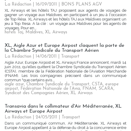
La Rédaction
| 16/09/2011
|
BONS PLANS AGV
XL Airways et les hôtels TAJ proposent aux agents de voyages de
gagner un voyage aux Maldives, en participant à un jeu à l'occasion
de Top Résa. XL Airways et les hôtels TAJ aux Maldives organisent un
jeu à Top Resa. A la clé : un voyage aux Maldives pour les agents de
voyages. Pour en...
hotels Taj
,
Maldives
,
XL Airways
XL, Aigle Azur et Europe Airpost claquent la porte de
la Chambre Syndicale du Transport Aérien
La Rédaction
| 14/06/2011
|
Transport
Aigle Azur, Europe Airpost et XL Airways France annoncent, mardi 14
juin 2011, qu'elles quittent la Chambre Syndicale du Transport Aérien
(CSTA), membre de la Fédération Nationale de l’Aviation Marchande
(FNAM). Les trois compagnies précisent dans un communiqué
commun "que certains avis...
aigle azur
,
Chambre Syndicale du Transport
,
CSTA
,
europe
airpost
,
Fédération Nationale de l’Avia
,
FNAM
,
SCARA
,
Syndicat des Compagnies Aérien
,
XL Airways
Transavia dans le collimateur d'Air Méditerranée, XL
Airways et Europe Airpost
La Rédaction | 24/05/2011
|
Transport
Dans un communiqué commun, Air Méditerranée, XL Airways et
Europe Airpost appellent à la défense du droit à la concurrence entre