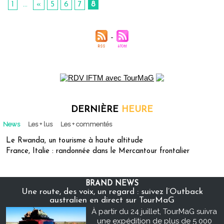
1
...
«
5
6
7
8
DERNIÈRE
HEURE
News
Les + lus
Les + commentés
Le Rwanda, un tourisme à haute altitude
France, Italie : randonnée dans le Mercantour frontalier
BRAND NEWS
Une route, des voix, un regard : suivez l’Outback
australien en direct sur TourMaG
À partir du 24 juillet, TourMaG suivra
une expédition de plus de 5 000