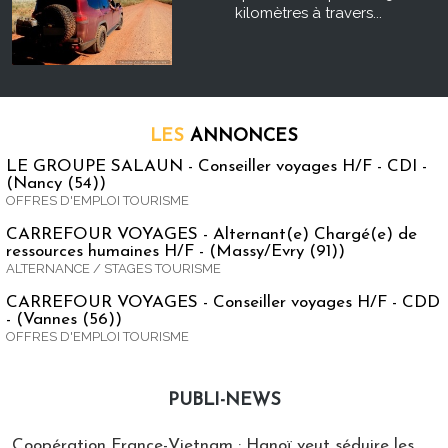
kilomètres à travers...
LES
ANNONCES
LE GROUPE SALAUN - Conseiller voyages H/F - CDI -
(Nancy (54))
OFFRES D'EMPLOI TOURISME
CARREFOUR VOYAGES - Alternant(e) Chargé(e) de
ressources humaines H/F - (Massy/Evry (91))
ALTERNANCE / STAGES TOURISME
CARREFOUR VOYAGES - Conseiller voyages H/F - CDD
- (Vannes (56))
OFFRES D'EMPLOI TOURISME
PUBLI-NEWS
Publi-news
Coopération France-Vietnam : Hanoï veut séduire les