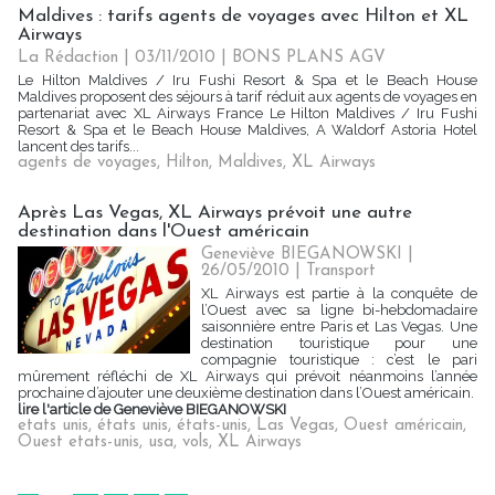
Maldives : tarifs agents de voyages avec Hilton et XL
Airways
La Rédaction | 03/11/2010
|
BONS PLANS AGV
Le Hilton Maldives / Iru Fushi Resort & Spa et le Beach House
Maldives proposent des séjours à tarif réduit aux agents de voyages en
partenariat avec XL Airways France Le Hilton Maldives / Iru Fushi
Resort & Spa et le Beach House Maldives, A Waldorf Astoria Hotel
lancent des tarifs...
agents de voyages
,
Hilton
,
Maldives
,
XL Airways
Après Las Vegas, XL Airways prévoit une autre
destination dans l'Ouest américain
Geneviève BIEGANOWSKI |
26/05/2010
|
Transport
XL Airways est partie à la conquête de
l’Ouest avec sa ligne bi-hebdomadaire
saisonnière entre Paris et Las Vegas. Une
destination touristique pour une
compagnie touristique : c’est le pari
mûrement réfléchi de XL Airways qui prévoit néanmoins l’année
prochaine d’ajouter une deuxième destination dans l’Ouest américain.
lire l'article de Geneviève BIEGANOWSKI
etats unis
,
états unis
,
états-unis
,
Las Vegas
,
Ouest américain
,
Ouest etats-unis
,
usa
,
vols
,
XL Airways