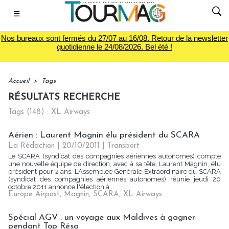
☰
Nos bureaux sont fermés du 27/07 au 16/08. Retour de la newsletter
quotidienne le 24/08/2026. Bel été !
Accueil
>
Tags
RÉSULTATS RECHERCHE
Tags (148) : XL Airways
Aérien : Laurent Magnin élu président du SCARA
La Rédaction
| 20/10/2011
|
Transport
Le SCARA (syndicat des compagnies aériennes autonomes) compte
une nouvelle équipe de direction, avec à sa tête, Laurent Magnin, élu
président pour 2 ans. L’Assemblée Générale Extraordinaire du SCARA
(syndicat des compagnies aériennes autonomes) réunie jeudi 20
octobre 2011 annonce l'élection à...
Europe Airpost
,
Magnin
,
SCARA
,
XL Airways
Spécial AGV : un voyage aux Maldives à gagner
pendant Top Résa