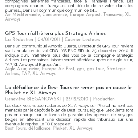
compagnies aériennes françaises, face à Transavia France. Les
compagnies charters françaises ont décidé de se voler dans les
plumes... Dans un communiqué commun, ce 24...
Air Méditerranée
,
Concurrence
,
Europe Airpost
,
Transavia
,
XL
Airways
GPS Tour n'affrètera plus Strategic Airlines
La Rédaction | 04/01/2011
|
Courrier Lecteurs
Dans un communiqué Antonio Duarte, Directeur de GPS Tour revient
sur l'annulation du vol CDG-LYS-FNC-SID du 25 décembre 2010. Il
indique qu'il n'affrètera plus des vols de la compagnie Strategic
Airlines. Les prochaines liaisons seront affrétées auprès de Aigle Azur,
TAP, XL Airways et Europe Air...
Aigle Azur
,
avion
,
Europe Air Post
,
gps
,
gps tour
,
Strategic
Airlines
,
TAP
,
XL Airways
La défaillance de Best Tours ne remet pas en cause le
Phuket de XL Airways
Geneviève BIEGANOWSKI | 23/12/2010
|
Production
Les deux vols hebdomadaires de XL Airways sur Phuket ne sont pas
menacés par le dépôt de bilan de Best Tours Belgique. Les clients sont
pris en charge par le fonds de garantie des agences de voyages
belges en attendant une décision rapide des tribunaux sur une
éventuelle reprise. Le TO Escape est...
Best Tours
,
défaillance
,
Phuket
,
XL Airways