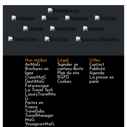
Nos médias
Légal
Utiles
AirMaG
Signaler un
Contact
Brochures en
contenu illicite
Publicité
ligne
Plan du site
Agenda
CruiseMaG
RGPD
La presse en
DestiMaG
Cookies
parle
Futuroscopie
La Travel Tech
LuxuryTravelMa
G
Partez en
France
TravelJobs
TravelManager
MaG
VoyageursMaG