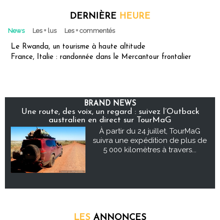
DERNIÈRE
HEURE
News
Les + lus
Les + commentés
Le Rwanda, un tourisme à haute altitude
France, Italie : randonnée dans le Mercantour frontalier
BRAND NEWS
Une route, des voix, un regard : suivez l’Outback
australien en direct sur TourMaG
À partir du 24 juillet, TourMaG
suivra une expédition de plus de
5 000 kilomètres à travers...
LES
ANNONCES