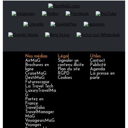
Nos médias
Légal
Utiles
AirMaG
Signaler un
Contact
Brochures en
contenu illicite
Publicité
ligne
Plan du site
Agenda
CruiseMaG
RGPD
La presse en
DestiMaG
Cookies
parle
Futuroscopie
La Travel Tech
LuxuryTravelMa
G
Partez en
France
TravelJobs
TravelManager
MaG
VoyageursMaG
Voyages