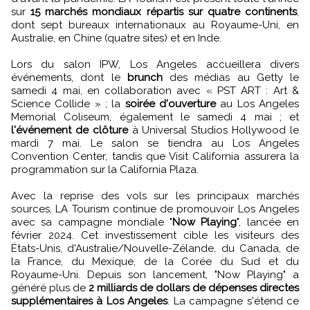
sur
15 marchés mondiaux répartis sur quatre continents
,
dont sept bureaux internationaux au Royaume-Uni, en
Australie, en Chine (quatre sites) et en Inde.
Lors du salon IPW, Los Angeles accueillera divers
événements, dont le
brunch
des médias au Getty le
samedi 4 mai, en collaboration avec « PST ART : Art &
Science Collide » ; la
soirée d'ouverture
au Los Angeles
Memorial Coliseum, également le samedi 4 mai ; et
l'événement de clôture
à Universal Studios Hollywood le
mardi 7 mai. Le salon se tiendra au Los Angeles
Convention Center, tandis que Visit California assurera la
programmation sur la California Plaza.
Avec la reprise des vols sur les principaux marchés
sources, LA Tourism continue de promouvoir Los Angeles
avec sa campagne mondiale "
Now Playing
", lancée en
février 2024. Cet investissement cible les visiteurs des
États-Unis, d'Australie/Nouvelle-Zélande, du Canada, de
la France, du Mexique, de la Corée du Sud et du
Royaume-Uni. Depuis son lancement, "Now Playing" a
généré plus de
2 milliards de dollars de dépenses directes
supplémentaires à Los Angeles
. La campagne s'étend ce