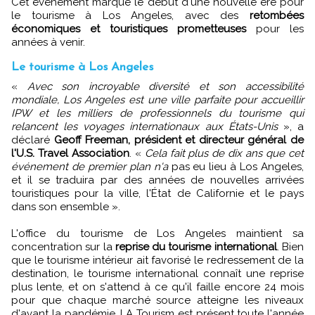
Cet événement marque le début d'une nouvelle ère pour
le tourisme à Los Angeles, avec des
retombées
économiques et touristiques prometteuses
pour les
années à venir.
Le tourisme à Los Angeles
«
Avec son incroyable diversité et son accessibilité
mondiale, Los Angeles est une ville parfaite pour accueillir
IPW et les milliers de professionnels du tourisme qui
relancent les voyages internationaux aux États-Unis
», a
déclaré
Geoff Freeman, président et directeur général de
l'U.S. Travel Association
. «
Cela fait plus de dix ans que cet
événement de premier plan n'a
pas eu lieu à Los Angeles,
et il se traduira par des années de nouvelles arrivées
touristiques pour la ville, l'État de Californie et le pays
dans son ensemble ».
L'office du tourisme de Los Angeles maintient sa
concentration sur la
reprise du tourisme international
. Bien
que le tourisme intérieur ait favorisé le redressement de la
destination, le tourisme international connaît une reprise
plus lente, et on s'attend à ce qu'il faille encore 24 mois
pour que chaque marché source atteigne les niveaux
d'avant la pandémie. LA Tourism est présent toute l'année