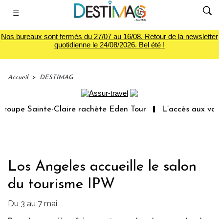
☰
Nos bureaux sont fermés du 27/07 au 16/08. Retour de la newsletter
quotidienne le 24/08/2026. Bel été !
Accueil
>
DESTIMAG
upe Sainte-Claire rachète Eden Tour
L’accès aux vacanc
Los Angeles accueille le salon
du tourisme IPW
Du 3 au 7 mai