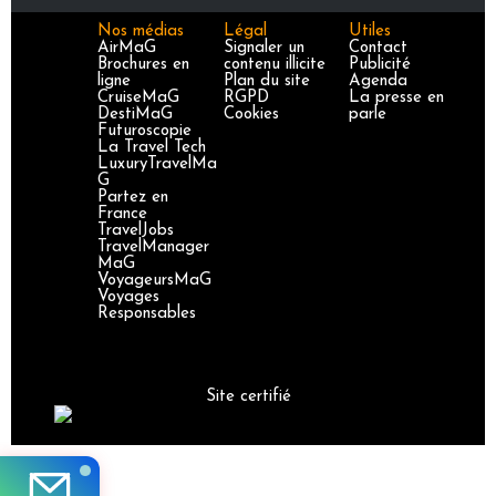
Nos médias
Légal
Utiles
AirMaG
Signaler un
Contact
Brochures en
contenu illicite
Publicité
ligne
Plan du site
Agenda
CruiseMaG
RGPD
La presse en
DestiMaG
Cookies
parle
Futuroscopie
La Travel Tech
LuxuryTravelMa
G
Partez en
France
TravelJobs
TravelManager
MaG
VoyageursMaG
Voyages
Responsables
Site certifié