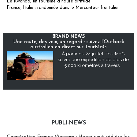
Le Rwanda, un tourisme à haute altitude
France, Italie : randonnée dans le Mercantour frontalier
BRAND NEWS
Une route, des voix, un regard : suivez l’Outback
australien en direct sur TourMaG
À partir du 24 juillet, TourMaG
suivra une expédition de plus de
5 000 kilomètres à travers...
PUBLI-NEWS
Publi-news
Coopération France-Vietnam : Hanoï veut séduire les