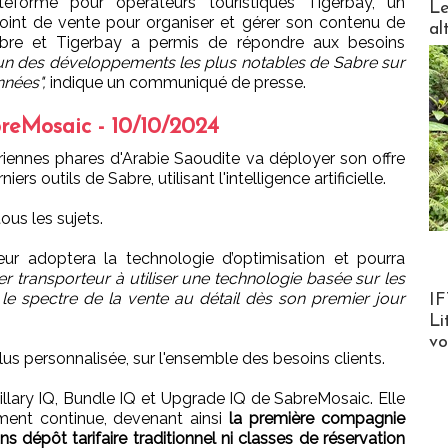
teforme pour opérateurs touristiques Tigerbay, un
Le
point de vente pour organiser et gérer son contenu de
al
abre et Tigerbay a permis de répondre aux besoins
l’un des développements les plus notables de Sabre sur
nées",
indique un communiqué de presse.
breMosaic - 10/10/2024
iennes phares d'Arabie Saoudite va déployer son offre
s outils de Sabre, utilisant l'intelligence artificielle.
ous les sujets.
ur adoptera la technologie d’optimisation et pourra
r transporteur à utiliser une technologie basée sur les
Product
le spectre de la vente au détail dès son premier jour
IF
Li
v
lus personnalisée, sur l'ensemble des besoins clients.
cillary IQ, Bundle IQ et Upgrade IQ de SabreMosaic. Elle
lement continue, devenant ainsi
la première compagnie
 dépôt tarifaire traditionnel ni classes de réservation