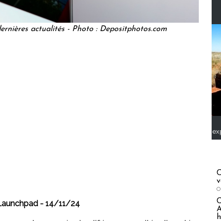
dernières actualités - Photo : Depositphotos.com
ex
C
v
O
 Launchpad - 14/11/24
A
h