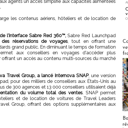
e aux agents un accès simplifié aux capacités alimentées
A
.
C
v
rge les contenus aériens, hôteliers et de location de
O
de l'interface Sabre Red 360™,
Sabre Red Launchpad
Publi-n
on des réservations de voyages
, tout en offrant une
Co
dards grand public. En diminuant le temps de formation
ve
ermet aux conseillers en voyages d'accéder plus
fr
 offrant un accès au contenu multi-sources du marché
ova Travel Group, a lancé Internova SNAP
, une version
d, pour des milliers de conseillers aux États-Unis au
us de 300 agences et 13 000 conseillers utilisaient déjà
ntation du volume total des ventes
. SNAP permet
eliers et de location de voitures de Travel Leaders
Travel Group, offrant des options supplémentaires aux
Bo
ré