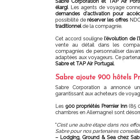
Sabre Corporation et TAP Air Port
élargi
. Les agents de voyage conn
demandes d'activation pour accé
possibilité de
réserver les offres
NDC 
traditionnel
de la compagnie.
Cet accord souligne
l'évolution de 
vente au détail dans les compag
compagnies de personnaliser davant
adaptées aux voyageurs. Ce partena
Sabre et TAP Air Portugal
.
Sabre ajoute 900 hôtels P
Sabre Corporation a annoncé 
garantissant aux acheteurs de voyag
Les
900 propriétés Premier Inn
(85 0
chambres en Allemagne) sont déso
"
C’est une autre étape dans nos effo
Sabre pour nos partenaires conseill
– Lodging, Ground & Sea chez Sabr