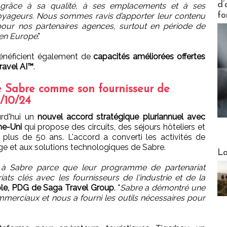
d’
grâce à sa qualité, à ses emplacements et à ses
fo
oyageurs. Nous sommes ravis d’apporter leur contenu
pour nos partenaires agences, surtout en période de
 en Europe
."
énéficient également de
capacités améliorées offertes
ravel AI™
.
 Sabre comme son fournisseur de
/10/24
rd'hui un
nouvel accord stratégique pluriannuel avec
me-Uni
qui propose des circuits, des séjours hôteliers et
plus de 50 ans. L'accord a converti les activités de
 et aux solutions technologiques de Sabre.
Webinai
La
é à Sabre parce que leur programme de partenariat
ats clés avec les fournisseurs de l'industrie et de la
le, PDG de Saga Travel Group
. "
Sabre a démontré une
merciaux et nous a fourni les outils nécessaires pour
DESTI