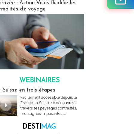
arrivée : Action-Visas fluidifie les
rmalités de voyage
WEBINAIRES
res
 Suisse en trois étapes
Facilement accessible depuis la
France, la Suisse se découvre à
travers ses paysages contrastés,
montagnes imposantes,...
DESTI
MAG
MAG