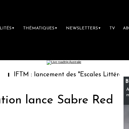
LITÉS
THÉMATIQUES
NEWSLETTERS
TV
A
▼
▼
▼
: lancement des "Escales Littéraires", la pre
B
A
m
tion lance Sabre Red