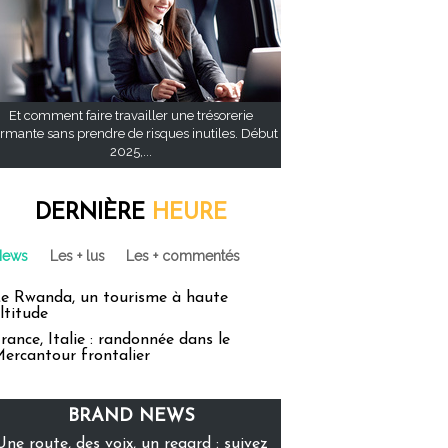
Et comment faire travailler une trésorerie
rmante sans prendre de risques inutiles. Début
2025,...
DERNIÈRE
HEURE
News
Les + lus
Les + commentés
e Rwanda, un tourisme à haute
ltitude
rance, Italie : randonnée dans le
ercantour frontalier
BRAND NEWS
Une route, des voix, un regard : suivez