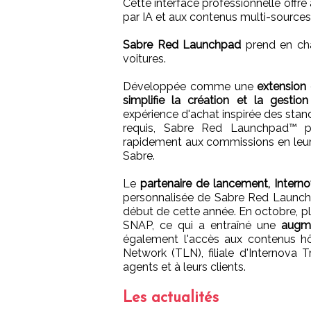
Cette interface professionnelle offr
par IA et aux contenus multi-sources
Sabre Red Launchpad
prend en cha
voitures.
Développée comme une
extension 
simplifie la création et la gesti
expérience d'achat inspirée des stan
requis, Sabre Red Launchpad™ p
rapidement aux commissions en leur
Sabre.
Le
partenaire de lancement, Intern
personnalisée de Sabre Red Launchpa
début de cette année. En octobre, pl
SNAP, ce qui a entraîné une
augme
également l'accès aux contenus hôt
Network (TLN), filiale d'Internova 
agents et à leurs clients.
Les actualités