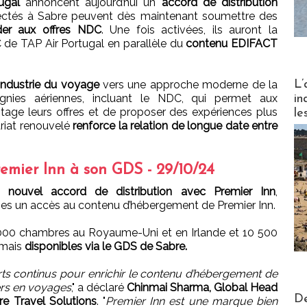
ugal
annoncent aujourd’hui un
accord de distribution
ectés à Sabre peuvent dès maintenant soumettre des
der aux offres NDC
. Une fois activées, ils auront la
de TAP Air Portugal en parallèle du
contenu EDIFACT
Partez
L’
l'industrie du voyage
vers une approche moderne de la
nies aériennes, incluant le NDC, qui permet aux
in
age leurs offres et de proposer des expériences plus
le
riat renouvelé
renforce la relation de longue date entre
remier Inn à son GDS - 29/10/24
un
nouvel accord de distribution avec Premier Inn
,
es un accès au contenu d’hébergement de Premier Inn.
00 chambres au Royaume-Uni et en Irlande et 10 500
rmais
disponibles via le GDS de Sabre.
rts continus pour enrichir le contenu d’hébergement de
ers en voyages
," a déclaré
Chinmai Sharma, Global Head
Actus V
De
e Travel Solutions
. "
Premier Inn est une marque bien