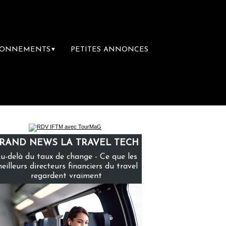
BONNEMENTS
PETITES ANNONCES
▼
mière librairie du voyage
Le groupe Sainte
RAND NEWS LA TRAVEL TECH
u-delà du taux de change - Ce que les
eilleurs directeurs financiers du travel
regardent vraiment