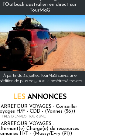
l’Outback australien en direct sur
TourMaG
À partir du 24 juillet, TourMaG suivra une
pédition de plus de 5 000 kilomètres à travers...
LES
ANNONCES
ARREFOUR VOYAGES - Conseiller
oyages H/F - CDD - (Vannes (56))
FFRES D'EMPLOI TOURISME
CARREFOUR VOYAGES -
lternant(e) Chargé(e) de ressources
umaines H/F - (Massy/Evry (91))