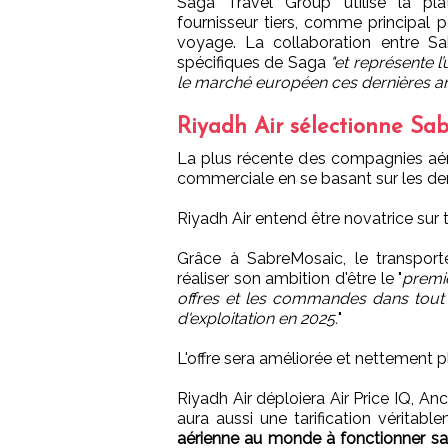
Saga Travel Group utilise la pla
fournisseur tiers, comme principal 
voyage. La collaboration entre S
spécifiques de Saga
"et représente 
le marché européen ces dernières an
Riyadh Air sélectionne Sa
La plus récente des compagnies aér
commerciale en se basant sur les dernier
Riyadh Air entend être novatrice sur t
Grâce à SabreMosaic, le transporte
réaliser son ambition d'être le "
premie
offres et les commandes dans tout 
d'exploitation en 2025.
"
L'offre sera améliorée et nettement p
Riyadh Air déploiera Air Price IQ, An
aura aussi une tarification véritab
aérienne au monde à fonctionner sans