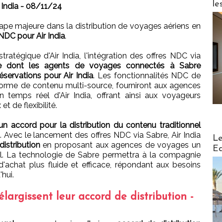
le
 India - 08/11/24
pe majeure dans la distribution de voyages aériens en
DC pour Air India
.
ratégique d'Air India, l'intégration des offres NDC via
re dont les agents de voyages connectés à Sabre
éservations pour Air India
. Les fonctionnalités NDC de
eforme de contenu multi-source, fourniront aux agences
n temps réel d'Air India, offrant ainsi aux voyageurs
t de flexibilité.
un accord pour la distribution du contenu traditionnel
al. Avec le lancement des offres NDC via Sabre, Air India
Distribu
Le
distribution
en proposant aux agences de voyages un
Ed
éel. La technologie de Sabre permettra à la compagnie
d'achat plus fluide et efficace, répondant aux besoins
hui.
largissent leur accord de distribution -