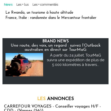
News
Les + lus
Les + commentés
Le Rwanda, un tourisme à haute altitude
France, Italie : randonnée dans le Mercantour frontalier
BRAND NEWS
Une route, des voix, un regard : suivez l’Outback
australien en direct sur TourMaG
À partir du 24 juillet, TourMaG
suivra une expédition de plus de
5 000 kilomètres à travers...
LES
ANNONCES
CARREFOUR VOYAGES - Conseiller voyages H/F -
CDD - (Vannes (56))