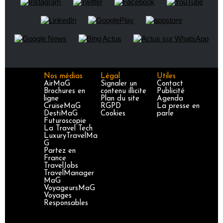
Nos médias
Légal
Utiles
AirMaG
Signaler un
Contact
Brochures en
contenu illicite
Publicité
ligne
Plan du site
Agenda
CruiseMaG
RGPD
La presse en
DestiMaG
Cookies
parle
Futuroscopie
La Travel Tech
LuxuryTravelMa
G
Partez en
France
TravelJobs
TravelManager
MaG
VoyageursMaG
Voyages
Responsables