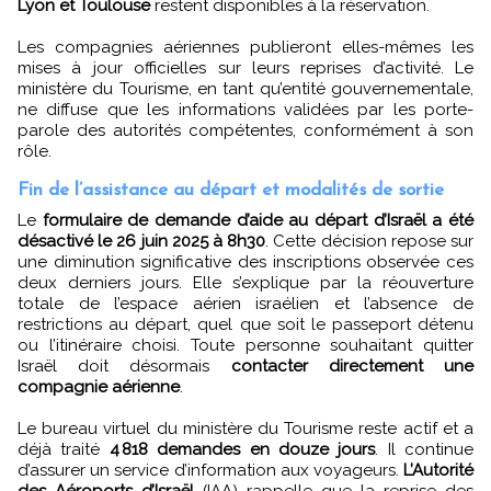
Lyon et Toulouse
restent disponibles à la réservation.
Les compagnies aériennes publieront elles-mêmes les
mises à jour officielles sur leurs reprises d’activité. Le
ministère du Tourisme, en tant qu’entité gouvernementale,
ne diffuse que les informations validées par les porte-
parole des autorités compétentes, conformément à son
rôle.
Fin de l’assistance au départ et modalités de sortie
Le
formulaire de demande d’aide au départ d’Israël a été
désactivé le 26 juin 2025 à 8h30
. Cette décision repose sur
une diminution significative des inscriptions observée ces
deux derniers jours. Elle s’explique par la réouverture
totale de l’espace aérien israélien et l’absence de
restrictions au départ, quel que soit le passeport détenu
ou l’itinéraire choisi. Toute personne souhaitant quitter
Israël doit désormais
contacter directement une
compagnie aérienne
.
Le bureau virtuel du ministère du Tourisme reste actif et a
déjà traité
4 818 demandes en douze jours
. Il continue
d’assurer un service d’information aux voyageurs.
L’Autorité
des Aéroports d’Israël
(IAA) rappelle que la reprise des