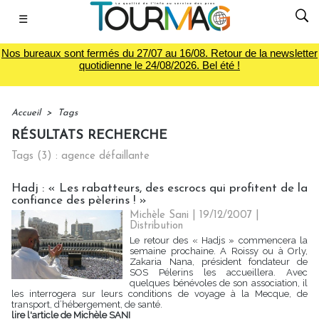
☰
Nos bureaux sont fermés du 27/07 au 16/08. Retour de la newsletter
quotidienne le 24/08/2026. Bel été !
Accueil
>
Tags
RÉSULTATS RECHERCHE
Tags (3) : agence défaillante
Hadj : « Les rabatteurs, des escrocs qui profitent de la
confiance des pèlerins ! »
Michèle Sani | 19/12/2007
|
Distribution
Le retour des « Hadjs » commencera la
semaine prochaine. A Roissy ou à Orly,
Zakaria Nana, président fondateur de
SOS Pélerins les accueillera. Avec
quelques bénévoles de son association, il
les interrogera sur leurs conditions de voyage à la Mecque, de
transport, d’hébergement, de santé.
lire l'article de Michèle SANI