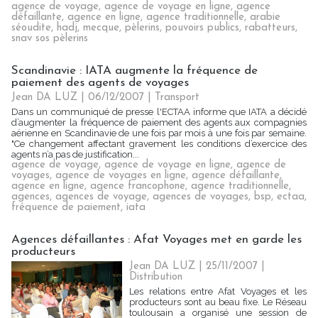
agence de voyage
,
agence de voyage en ligne
,
agence
défaillante
,
agence en ligne
,
agence traditionnelle
,
arabie
séoudite
,
hadj
,
mecque
,
pèlerins
,
pouvoirs publics
,
rabatteurs
,
snav sos pèlerins
Scandinavie : IATA augmente la fréquence de
paiement des agents de voyages
Jean DA LUZ | 06/12/2007
|
Transport
Dans un communiqué de presse l'ECTAA informe que IATA a décidé
d’augmenter la fréquence de paiement des agents aux compagnies
aérienne en Scandinavie de une fois par mois à une fois par semaine.
"Ce changement affectant gravement les conditions d’exercice des
agents n’a pas de justification...
agence de voyage
,
agence de voyage en ligne
,
agence de
voyages
,
agence de voyages en ligne
,
agence défaillante
,
agence en ligne
,
agence francophone
,
agence traditionnelle
,
agences
,
agences de voyage
,
agences de voyages
,
bsp
,
ectaa
,
fréquence de paiement
,
iata
Agences défaillantes : Afat Voyages met en garde les
producteurs
Jean DA LUZ | 25/11/2007
|
Distribution
Les relations entre Afat Voyages et les
producteurs sont au beau fixe. Le Réseau
toulousain a organisé une session de