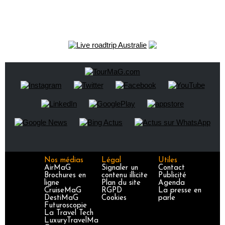
Nos médias
Légal
Utiles
AirMaG
Signaler un
Contact
Brochures en
contenu illicite
Publicité
ligne
Plan du site
Agenda
CruiseMaG
RGPD
La presse en
DestiMaG
Cookies
parle
Futuroscopie
La Travel Tech
LuxuryTravelMa