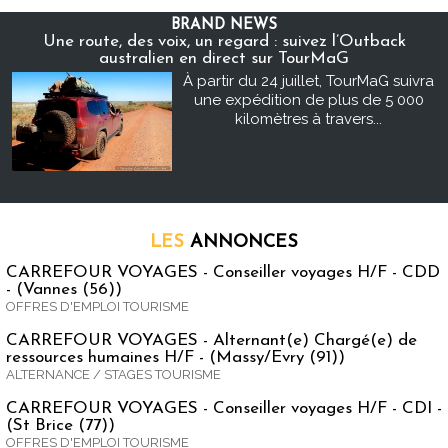
BRAND NEWS
Une route, des voix, un regard : suivez l’Outback
australien en direct sur TourMaG
À partir du 24 juillet, TourMaG suivra
une expédition de plus de 5 000
kilomètres à travers...
LES
ANNONCES
CARREFOUR VOYAGES - Conseiller voyages H/F - CDD
- (Vannes (56))
OFFRES D'EMPLOI TOURISME
CARREFOUR VOYAGES - Alternant(e) Chargé(e) de
ressources humaines H/F - (Massy/Evry (91))
ALTERNANCE / STAGES TOURISME
CARREFOUR VOYAGES - Conseiller voyages H/F - CDI -
(St Brice (77))
OFFRES D'EMPLOI TOURISME