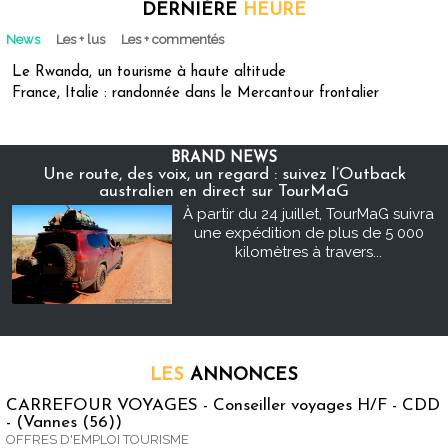
DERNIÈRE
HEURE
News
Les + lus
Les + commentés
Le Rwanda, un tourisme à haute altitude
France, Italie : randonnée dans le Mercantour frontalier
BRAND NEWS
Une route, des voix, un regard : suivez l’Outback
australien en direct sur TourMaG
À partir du 24 juillet, TourMaG suivra
une expédition de plus de 5 000
kilomètres à travers...
LES
ANNONCES
CARREFOUR VOYAGES - Conseiller voyages H/F - CDD
- (Vannes (56))
OFFRES D'EMPLOI TOURISME