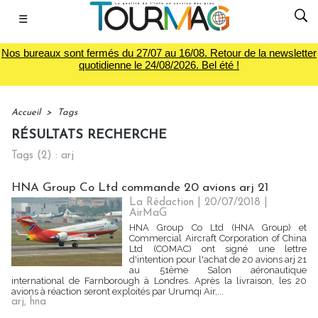
☰
Nos bureaux sont fermés du 27/07 au 16/08. Retour de la newsletter
quotidienne le 24/08/2026. Bel été !
Accueil
>
Tags
RÉSULTATS RECHERCHE
Tags (2) : arj
HNA Group Co Ltd commande 20 avions arj 21
La Rédaction
| 20/07/2018
|
AirMaG
HNA Group Co Ltd (HNA Group) et
Commercial Aircraft Corporation of China
Ltd (COMAC) ont signé une lettre
d'intention pour l'achat de 20 avions arj 21
au 51ème Salon aéronautique
international de Farnborough à Londres. Après la livraison, les 20
avions à réaction seront exploités par Urumqi Air,...
arj
,
hna