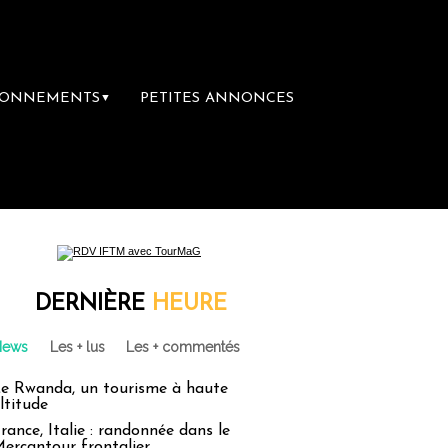
BONNEMENTS
PETITES ANNONCES
▼
DERNIÈRE
HEURE
News
Les + lus
Les + commentés
e Rwanda, un tourisme à haute
ltitude
rance, Italie : randonnée dans le
ercantour frontalier