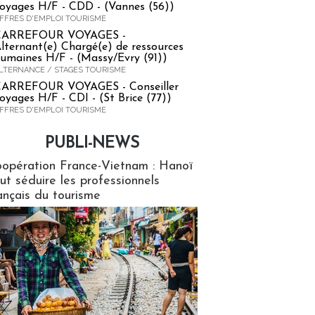
oyages H/F - CDD - (Vannes (56))
FFRES D'EMPLOI TOURISME
CARREFOUR VOYAGES -
lternant(e) Chargé(e) de ressources
umaines H/F - (Massy/Evry (91))
LTERNANCE / STAGES TOURISME
ARREFOUR VOYAGES - Conseiller
oyages H/F - CDI - (St Brice (77))
FFRES D'EMPLOI TOURISME
PUBLI-NEWS
ews
opération France-Vietnam : Hanoï
ut séduire les professionnels
ançais du tourisme