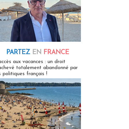
PARTEZ
EN
FRANCE
 en France
accès aux vacances : un droit
achevé totalement abandonné par
s politiques français !