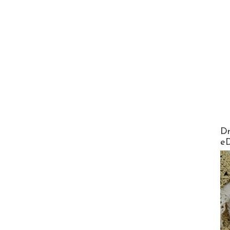
AirMa
Dr
e