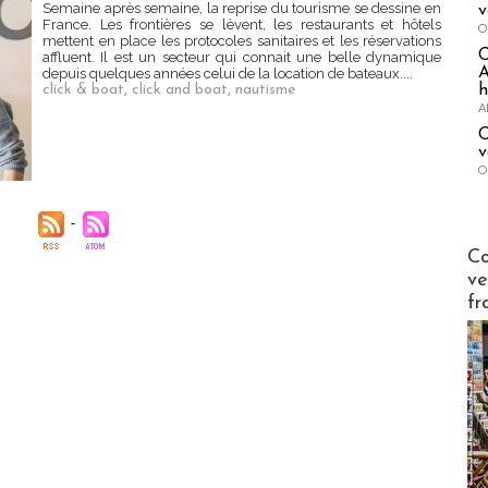
Semaine après semaine, la reprise du tourisme se dessine en
v
France. Les frontières se lèvent, les restaurants et hôtels
O
mettent en place les protocoles sanitaires et les réservations
affluent. Il est un secteur qui connait une belle dynamique
A
depuis quelques années celui de la location de bateaux....
h
click & boat
,
click and boat
,
nautisme
A
C
v
O
Publi-n
Co
ve
fr