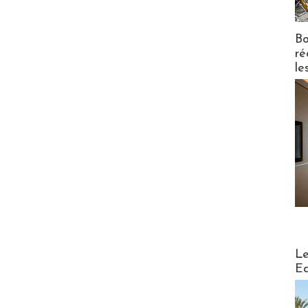
Bo
ré
le
Distribu
Le
Ed