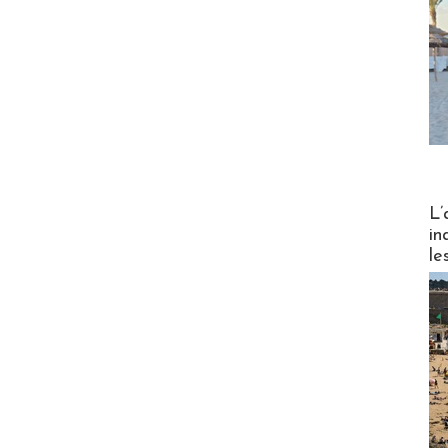
Partez
L’
in
le