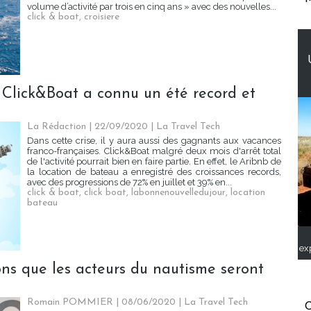
volume d’activité par trois en cinq ans » avec des nouvelles...
click & boat
,
croisiere
Click&Boat a connu un été record et
La Rédaction
| 22/09/2020
|
La Travel Tech
Dans cette crise, il y aura aussi des gagnants aux vacances
franco-françaises. Click&Boat malgré deux mois d'arrêt total
de l'activité pourrait bien en faire partie. En effet, le Aribnb de
la location de bateau a enregistré des croissances records,
avec des progressions de 72% en juillet et 39% en...
click & boat
,
click boat
,
labonnenouvelledujour
,
location
bateau
ex
ons que les acteurs du nautisme seront
Romain POMMIER
| 08/06/2020
|
La Travel Tech
C