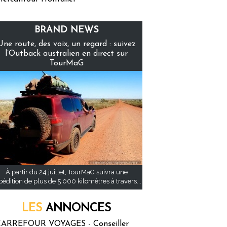
BRAND NEWS
Une route, des voix, un regard : suivez
l’Outback australien en direct sur
TourMaG
À partir du 24 juillet, TourMaG suivra une
pédition de plus de 5 000 kilomètres à travers...
LES
ANNONCES
ARREFOUR VOYAGES - Conseiller