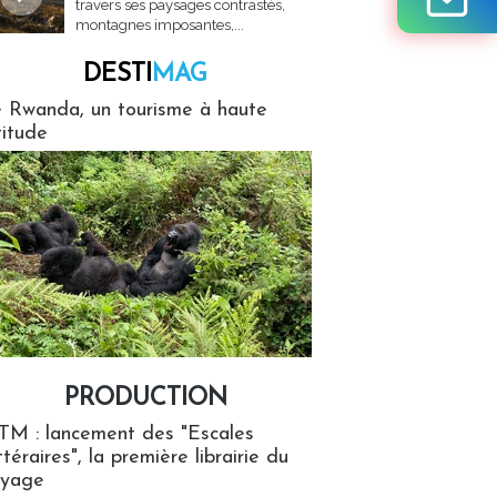
travers ses paysages contrastés,
montagnes imposantes,...
DESTI
MAG
MAG
 Rwanda, un tourisme à haute
titude
PRODUCTION
ion
TM : lancement des "Escales
ttéraires", la première librairie du
oyage