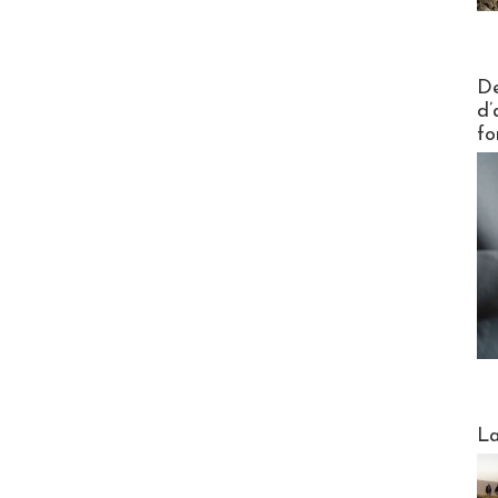
Actus V
De
d’
fo
Webinai
La