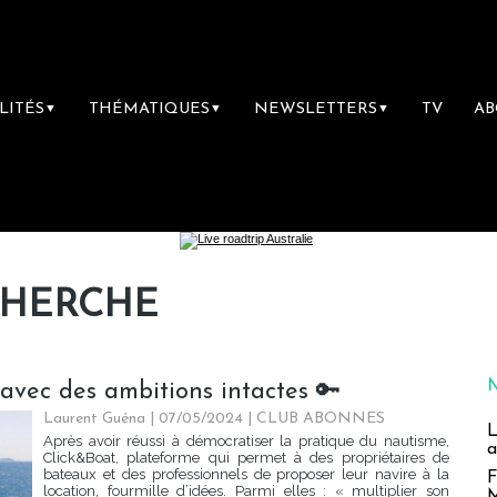
LITÉS
THÉMATIQUES
NEWSLETTERS
TV
A
▼
▼
▼
CHERCHE
 avec des ambitions intactes 🔑
Laurent Guéna
| 07/05/2024
|
CLUB ABONNES
L
Après avoir réussi à démocratiser la pratique du nautisme,
a
Click&Boat, plateforme qui permet à des propriétaires de
bateaux et des professionnels de proposer leur navire à la
F
location, fourmille d’idées. Parmi elles : « multiplier son
M