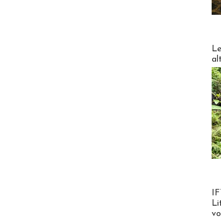
DESTI
Le
al
Product
IF
Li
v