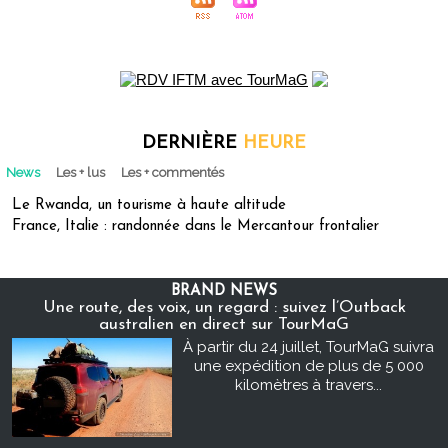
DERNIÈRE
HEURE
News
Les + lus
Les + commentés
Le Rwanda, un tourisme à haute altitude
France, Italie : randonnée dans le Mercantour frontalier
BRAND NEWS
Une route, des voix, un regard : suivez l’Outback
australien en direct sur TourMaG
À partir du 24 juillet, TourMaG suivra
une expédition de plus de 5 000
kilomètres à travers...