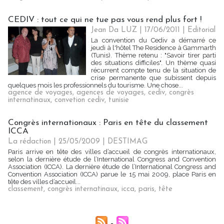
CEDIV : tout ce qui ne tue pas vous rend plus fort !
Jean Da LUZ | 17/06/2011
|
Editorial
La convention du Cediv a démarré ce
jeudi à l'hôtel The Residence à Gammarth
(Tunis). Thème retenu : "Savoir tirer parti
des situations difficiles". Un thème quasi
récurrent compte tenu de la situation de
crise permanente que subissent depuis
quelques mois les professionnels du tourisme. Une chose...
agence de voyages
,
agences de voyages
,
cediv
,
congrès
internatinaux
,
convetion cediv
,
tunisie
Congrès internationaux : Paris en tête du classement
ICCA
La rédaction | 25/05/2009
|
DESTIMAG
Paris arrive en tête des villes d’accueil de congrès internationaux,
selon la dernière étude de l’International Congress and Convention
Association (ICCA). La dernière étude de l’International Congress and
Convention Association (ICCA) parue le 15 mai 2009, place Paris en
tête des villes d’accueil...
classement
,
congrès internatinaux
,
icca
,
paris
,
tête