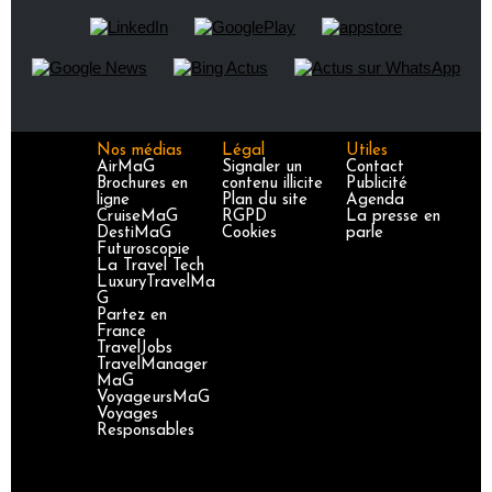
Nos médias
Légal
Utiles
AirMaG
Signaler un
Contact
Brochures en
contenu illicite
Publicité
ligne
Plan du site
Agenda
CruiseMaG
RGPD
La presse en
DestiMaG
Cookies
parle
Futuroscopie
La Travel Tech
LuxuryTravelMa
G
Partez en
France
TravelJobs
TravelManager
MaG
VoyageursMaG
Voyages
Responsables